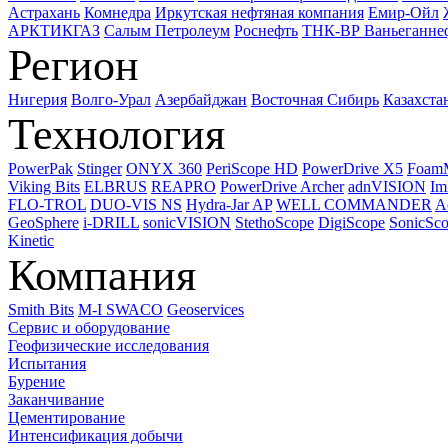
Астрахань
Комнедра
Иркутская нефтяная компания
Емир-Ойл
АРКТИКГАЗ
Салым Петролеум
Роснефть
ТНК-ВР Ваньеганне
Регион
Нигерия
Волго-Урал
Азербайджан
Восточная Сибирь
Казахста
Технология
PowerPak
Stinger
ONYX 360
PeriScope HD
PowerDrive X5
Foam
Viking Bits
ELBRUS
REAPRO
PowerDrive Archer
adnVISION
Im
FLO-TROL
DUO-VIS NS
Hydra-Jar AP
WELL COMMANDER
A
GeoSphere
i-DRILL
sonicVISION
StethoScope
DigiScope
SonicSc
Kinetic
Компания
Smith Bits
M-I SWACO
Geoservices
Сервис и оборудование
Геофизические исследования
Испытания
Бурение
Заканчивание
Цементирование
Интенсификация добычи