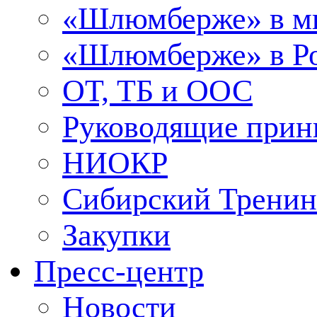
«Шлюмберже» в м
«Шлюмберже» в Ро
ОТ, ТБ и ООС
Руководящие при
НИОКР
Сибирский Тренин
Закупки
Пресс-центр
Новости