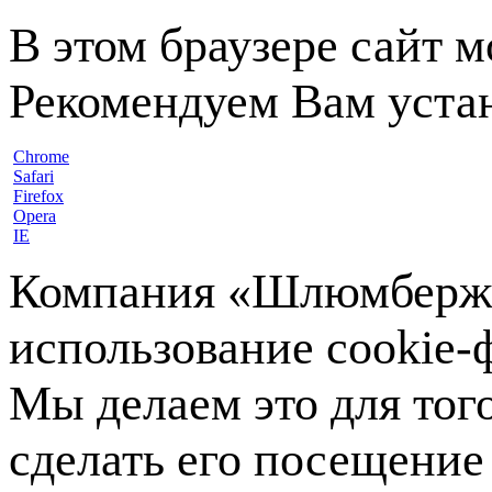
В этом браузере сайт 
Рекомендуем Вам устан
Chrome
Safari
Firefox
Opera
IE
Компания «Шлюмберже»
использование cookie-ф
Мы делаем это для тог
сделать его посещение