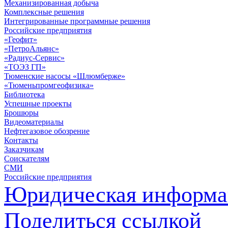
Механизированная добыча
Комплексные решения
Интегрированные программные решения
Российские предприятия
«Геофит»
«ПетроАльянс»
«Радиус-Сервис»
«ТОЭЗ ГП»
Тюменские насосы «Шлюмберже»
«Тюменьпромгеофизика»
Библиотека
Успешные проекты
Брошюры
Видеоматериалы
Нефтегазовое обозрение
Контакты
Заказчикам
Соискателям
СМИ
Российские предприятия
Юридическая информа
Поделиться ссылкой