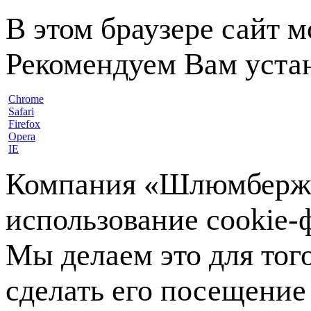
В этом браузере сайт 
Рекомендуем Вам устан
Chrome
Safari
Firefox
Opera
IE
Компания «Шлюмберже»
использование cookie-ф
Мы делаем это для тог
сделать его посещение