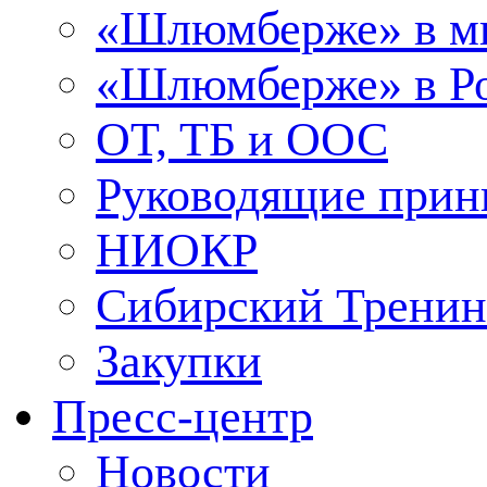
«Шлюмберже» в м
«Шлюмберже» в Ро
ОТ, ТБ и ООС
Руководящие при
НИОКР
Сибирский Тренин
Закупки
Пресс-центр
Новости