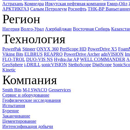
Астрахань
Комнедра
Иркутская нефтяная компания
Емир-Ойл
АРКТИКГАЗ
Салым Петролеум
Роснефть
ТНК-ВР Ваньеганне
Регион
Нигерия
Волго-Урал
Азербайджан
Восточная Сибирь
Казахста
Технология
PowerPak
Stinger
ONYX 360
PeriScope HD
PowerDrive X5
Foam
Viking Bits
ELBRUS
REAPRO
PowerDrive Archer
adnVISION
Im
FLO-TROL
DUO-VIS NS
Hydra-Jar AP
WELL COMMANDER
A
GeoSphere
i-DRILL
sonicVISION
StethoScope
DigiScope
SonicSc
Kinetic
Компания
Smith Bits
M-I SWACO
Geoservices
Сервис и оборудование
Геофизические исследования
Испытания
Бурение
Заканчивание
Цементирование
Интенсификация добычи