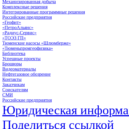
Механизированная добыча
Комплексные решения
Интегрированные программные решения
Российские предприятия
«Геофит»
«ПетроАльянс»
«Радиус-Сервис»
«ТОЭЗ ГП»
Тюменские насосы «Шлюмберже»
«Тюменьпромгеофизика»
Библиотека
Успешные проекты
Брошюры
Видеоматериалы
Нефтегазовое обозрение
Контакты
Заказчикам
Соискателям
СМИ
Российские предприятия
Юридическая информа
Поделиться ссылкой