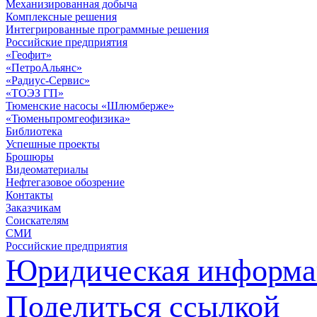
Механизированная добыча
Комплексные решения
Интегрированные программные решения
Российские предприятия
«Геофит»
«ПетроАльянс»
«Радиус-Сервис»
«ТОЭЗ ГП»
Тюменские насосы «Шлюмберже»
«Тюменьпромгеофизика»
Библиотека
Успешные проекты
Брошюры
Видеоматериалы
Нефтегазовое обозрение
Контакты
Заказчикам
Соискателям
СМИ
Российские предприятия
Юридическая информа
Поделиться ссылкой