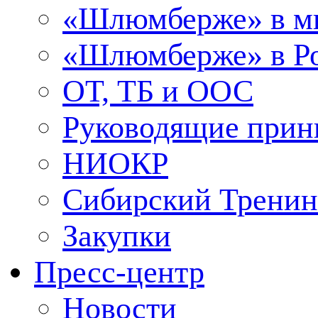
«Шлюмберже» в м
«Шлюмберже» в Ро
ОТ, ТБ и ООС
Руководящие при
НИОКР
Сибирский Тренин
Закупки
Пресс-центр
Новости