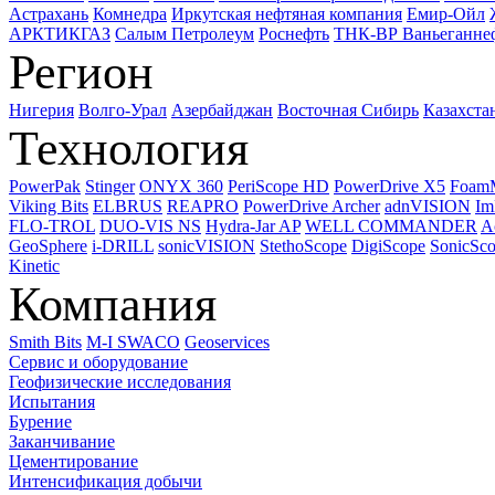
Астрахань
Комнедра
Иркутская нефтяная компания
Емир-Ойл
АРКТИКГАЗ
Салым Петролеум
Роснефть
ТНК-ВР Ваньеганне
Регион
Нигерия
Волго-Урал
Азербайджан
Восточная Сибирь
Казахста
Технология
PowerPak
Stinger
ONYX 360
PeriScope HD
PowerDrive X5
Foam
Viking Bits
ELBRUS
REAPRO
PowerDrive Archer
adnVISION
Im
FLO-TROL
DUO-VIS NS
Hydra-Jar AP
WELL COMMANDER
A
GeoSphere
i-DRILL
sonicVISION
StethoScope
DigiScope
SonicSc
Kinetic
Компания
Smith Bits
M-I SWACO
Geoservices
Сервис и оборудование
Геофизические исследования
Испытания
Бурение
Заканчивание
Цементирование
Интенсификация добычи