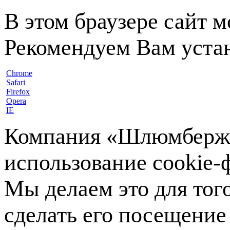
В этом браузере сайт 
Рекомендуем Вам устан
Chrome
Safari
Firefox
Opera
IE
Компания «Шлюмберже»
использование cookie-ф
Мы делаем это для тог
сделать его посещение