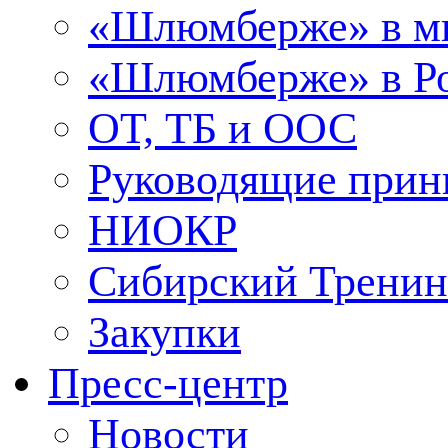
«Шлюмберже» в м
«Шлюмберже» в Ро
ОТ, ТБ и ООС
Руководящие при
НИОКР
Сибирский Тренин
Закупки
Пресс-центр
Новости