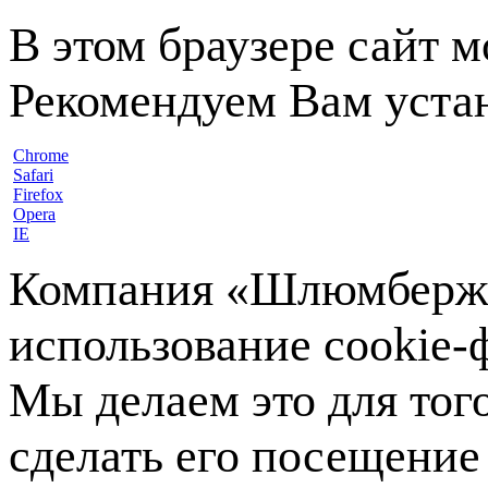
В этом браузере сайт 
Рекомендуем Вам устан
Chrome
Safari
Firefox
Opera
IE
Компания «Шлюмберже»
использование cookie-ф
Мы делаем это для тог
сделать его посещение