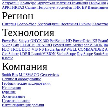
Астрахань
Комнедра
Иркутская нефтяная компания
Емир-Ойл
АРКТИКГАЗ
Салым Петролеум
Роснефть
ТНК-ВР Ваньеганне
Регион
Нигерия
Волго-Урал
Азербайджан
Восточная Сибирь
Казахста
Технология
PowerPak
Stinger
ONYX 360
PeriScope HD
PowerDrive X5
Foam
Viking Bits
ELBRUS
REAPRO
PowerDrive Archer
adnVISION
Im
FLO-TROL
DUO-VIS NS
Hydra-Jar AP
WELL COMMANDER
A
GeoSphere
i-DRILL
sonicVISION
StethoScope
DigiScope
SonicSc
Kinetic
Компания
Smith Bits
M-I SWACO
Geoservices
Сервис и оборудование
Геофизические исследования
Испытания
Бурение
Заканчивание
Цементирование
Интенсификация добычи