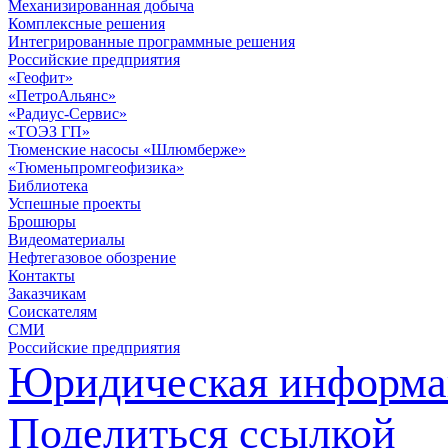
Механизированная добыча
Комплексные решения
Интегрированные программные решения
Российские предприятия
«Геофит»
«ПетроАльянс»
«Радиус-Сервис»
«ТОЭЗ ГП»
Тюменские насосы «Шлюмберже»
«Тюменьпромгеофизика»
Библиотека
Успешные проекты
Брошюры
Видеоматериалы
Нефтегазовое обозрение
Контакты
Заказчикам
Соискателям
СМИ
Российские предприятия
Юридическая информа
Поделиться ссылкой