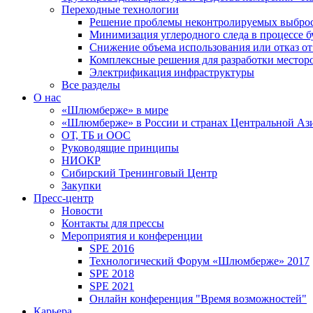
Переходные технологии
Решение проблемы неконтролируемых выбро
Минимизация углеродного следа в процессе б
Снижение объема использования или отказ от
Комплексные решения для разработки место
Электрификация инфраструктуры
Все разделы
О нас
«Шлюмберже» в мире
«Шлюмберже» в России и странах Центральной Аз
ОТ, ТБ и ООС
Руководящие принципы
НИОКР
Сибирский Тренинговый Центр
Закупки
Пресс-центр
Новости
Контакты для прессы
Мероприятия и конференции
SPE 2016
Технологический Форум «Шлюмберже» 2017
SPE 2018
SPE 2021
Онлайн конференция "Время возможностей"
Карьера