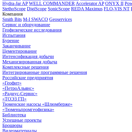
Hydra-Jar AP
WELL COMMANDER
Accelerator AP
ONYX II
Pow
StethoScope
DigiScope
SonicScope
REDA Maximus
FLO-VIS NT
Компания
Smith Bits
M-I SWACO
Geoservices
Сервис и оборудование
Геофизические исследования
Испытания
Бурение
Заканчивание
Цементирование
Интенсификация добычи
Механизированная добыча
Комплексные решения
Интегрированные программные решения
Российские предприятия
«Геофит»
«ПетроАльянс»
«Радиус-Сервис»
«ТОЭЗ ГП»
Тюменские насосы «Шлюмберже»
«Тюменьпромгеофизика»
Библиотека
Успешные проекты
Брошюры
Видеоматериалы