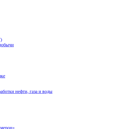
)
добычи
дке
аботки нефти, газа и воды
амерон»