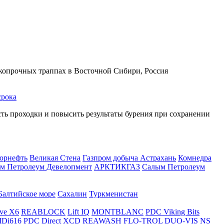
копрочных траппах в Восточной Сибири, Россия
срока
ть проходки и повысить результаты бурения при сохранении
орнефть
Великая Стена
Газпром добыча Астрахань
Комнедра
м Петролеум Девелопмент
АРКТИКГАЗ
Салым Петролеум
Балтийское море
Сахалин
Туркменистан
ve X6
REABLOCK
Lift IQ
MONTBLANC
PDC Viking Bits
Di616
PDC
Direct XCD
REAWASH
FLO-TROL
DUO-VIS NS