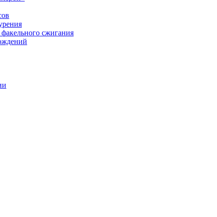
сов
урения
 факельного сжигания
рождений
ии