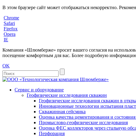
В этом браузере сайт может отображаться некорректно. Рекоме
Chrome
Safari
Firefox
Opera
IE
Компания «Шлюмберже» просит вашего согласия на использовани
посещение комфортным для вас. Более подробную информацию 
OK
Сервис и оборудование
Геофизические исследования скважин
Геофизические исследования скважин в откры
Инновационные технологии испытания пласто
Скважинная сейсмика
Оценка качества цементирования и состояни
Промыслово-геофизические исследования
Оценка ФЕС коллекторов через стальную об
Перфорация