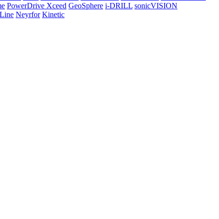
me
PowerDrive Xceed
GeoSphere
i-DRILL
sonicVISION
Line
Neyrfor
Kinetic