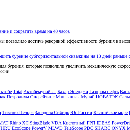
ение и сократить время на 40 часов
мы позволило достичь рекордной эффективности бурения в высо
шить бурение субгоризонтальной скважины на 13 дней раньше 
ля бурения, которые позволили увеличить механическую скорос
оссии
Актобе
Total
Актобемунайгаз
Бахар Энерджи
Газпром нефть
Ванк
нак Петролиум Оперейтинг
Мангышлак Мунай
НОВАТЭК
Салы
н
Тимано-Печора
Западная Сибирь
Юг России
Каспийское море
MAT
Rhino XC
StingBlade
VDA
Кислотный ГРП
IDEAS
PowerDri
THRU
EcoScope
PowerV
MLWD
TeleScope
PDC SHARC
ONYX
M