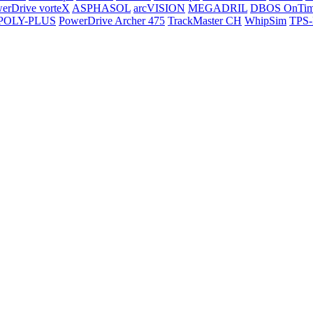
erDrive vorteX
ASPHASOL
arcVISION
MEGADRIL
DBOS OnTi
POLY-PLUS
PowerDrive Archer 475
TrackMaster CH
WhipSim
TPS-