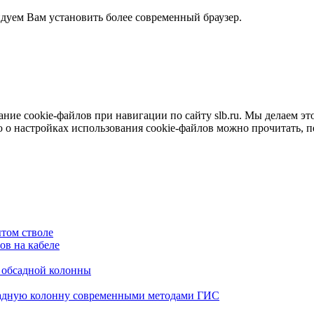
ндуем Вам установить более современный браузер.
е cookie-файлов при навигации по сайту slb.ru. Мы делаем это 
о настройках использования cookie-файлов можно прочитать, 
том стволе
в на кабеле
я обсадной колонны
садную колонну современными методами ГИС