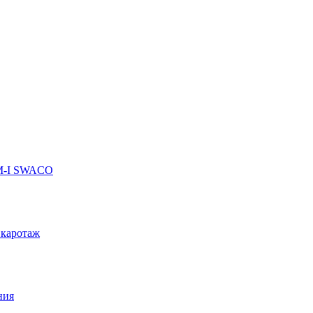
 M-I SWACO
 каротаж
ния