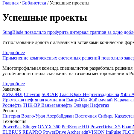
Главная
/
Библиотека
/
Успешные проекты
Успешные проекты
StingBlade позволило пробурить интервал траппов за одно добл
Использование долота с алмазными вставками конической фор
Подробнее
Применение комплексных системных решений позволило завер
Многопрофильная команда специалистов разработала решения д
устойчивости ствола скважины на газовом месторождении в Р
Подробнее
Заказчик
ЛУКОЙЛ
Chevron
SOCAR
Таас-Юрях Нефтегазодобыча
Xibu-
Иркутская нефтяная компания
Емир-Ойл
Жайкмунай
Kарачага
Роснефть
ТНК-ВР Ваньеганнефть
Элвари Нефтегаз
Регион
Нигерия
Волго-Урал
Азербайджан
Восточная Сибирь
Казахста
Технология
PowerPak
Stinger
ONYX 360
PeriScope HD
PowerDrive X5
Foam
ELBRUS
REAPRO
PowerDrive Archer
adnVISION
ImPulse
FLO