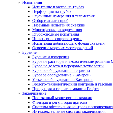
Испытания
Испытание пластов на трубах
Перфорация на трубах
Глубинные измерения и телеметрия
Отбор и анализ проб
Наземные испытания скважин
Многофазная расходометрия
Глубоководные испытания
Инженерное сопровождение
Испытания добывающего фонда скважин
Освоение морских месторождений
Бурение
Бурение и измерения
Буровые растворы и экологические решения
Буровые долота и передовые технологии
Буровое оборудование и сервисы
Буровое оборудование «Камерон»
Устьевое оборудование «Камерон»
Геолого-технологический контроль и газовый
Продукция и сервис компании Геофит
Заканчивание
Постоянный мониторинг скважин
Фильтры и регуляторы притока
Cистемы обеспечения контроля пескопроявле
Интеллектуальные системы заканчивания