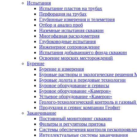
Испытания
Испытание пластов на трубах
Перфорация на трубах
Глубинные измерения и телеметрия
Отбор и анализ проб
Наземные испытания скважин
Многофазная расходометрия
Глубоководные испытания
Инженерное сопровождение
Испытания добывающего фонда скважин
Освоение морских месторождений
Бурение
Бурение и измерения
Буровые растворы и экологические решения
Буровые долота и передовые технологии
Буровое оборудование и сервисы
Буровое оборудование «Камерон»
Устьевое оборудование «Камерон»
Геолого-технологический контроль и газовый
Продукция и сервис компании Геофит
Заканчивание
Постоянный мониторинг скважин
Фильтры и регуляторы притока
Cистемы обеспечения контроля пескопроявле
Интеллектуальные системы заканчивания