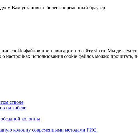
ндуем Вам установить более современный браузер.
е cookie-файлов при навигации по сайту slb.ru. Мы делаем это 
о настройках использования cookie-файлов можно прочитать, 
том стволе
в на кабеле
я обсадной колонны
садную колонну современными методами ГИС