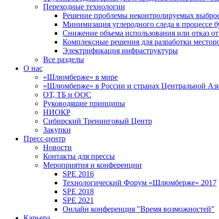
Переходные технологии
Решение проблемы неконтролируемых выбро
Минимизация углеродного следа в процессе б
Снижение объема использования или отказ от
Комплексные решения для разработки место
Электрификация инфраструктуры
Все разделы
О нас
«Шлюмберже» в мире
«Шлюмберже» в России и странах Центральной Аз
ОТ, ТБ и ООС
Руководящие принципы
НИОКР
Сибирский Тренинговый Центр
Закупки
Пресс-центр
Новости
Контакты для прессы
Мероприятия и конференции
SPE 2016
Технологический Форум «Шлюмберже» 2017
SPE 2018
SPE 2021
Онлайн конференция "Время возможностей"
Карьера