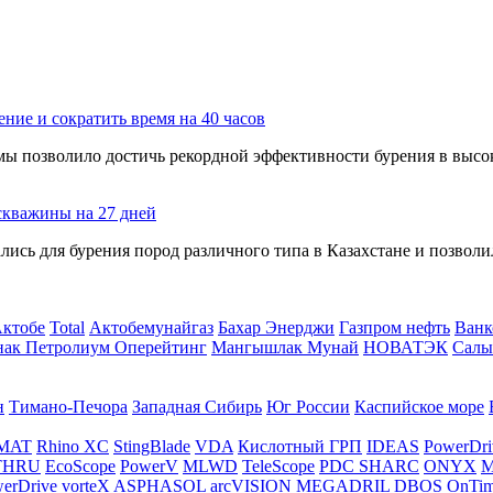
ение и сократить время на 40 часов
мы позволило достичь рекордной эффективности бурения в высо
скважины на 27 дней
ись для бурения пород различного типа в Казахстане и позвол
Актобе
Total
Актобемунайгаз
Бахар Энерджи
Газпром нефть
Ванк
нак Петролиум Оперейтинг
Мангышлак Мунай
НОВАТЭК
Салы
н
Тимано-Печора
Западная Сибирь
Юг России
Каспийское море
MAT
Rhino XC
StingBlade
VDA
Кислотный ГРП
IDEAS
PowerDri
THRU
EcoScope
PowerV
MLWD
TeleScope
PDC SHARC
ONYX
M
erDrive vorteX
ASPHASOL
arcVISION
MEGADRIL
DBOS OnTi