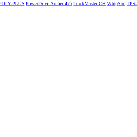
POLY-PLUS
PowerDrive Archer 475
TrackMaster CH
WhipSim
TPS-