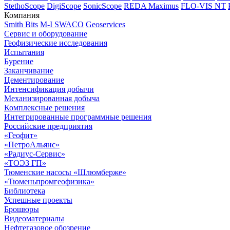
StethoScope
DigiScope
SonicScope
REDA Maximus
FLO-VIS NT
Компания
Smith Bits
M-I SWACO
Geoservices
Сервис и оборудование
Геофизические исследования
Испытания
Бурение
Заканчивание
Цементирование
Интенсификация добычи
Механизированная добыча
Комплексные решения
Интегрированные программные решения
Российские предприятия
«Геофит»
«ПетроАльянс»
«Радиус-Сервис»
«ТОЭЗ ГП»
Тюменские насосы «Шлюмберже»
«Тюменьпромгеофизика»
Библиотека
Успешные проекты
Брошюры
Видеоматериалы
Нефтегазовое обозрение