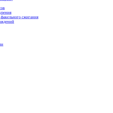
сов
урения
 факельного сжигания
рождений
ии