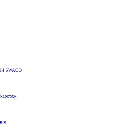
 M-I SWACO
 каротаж
ния