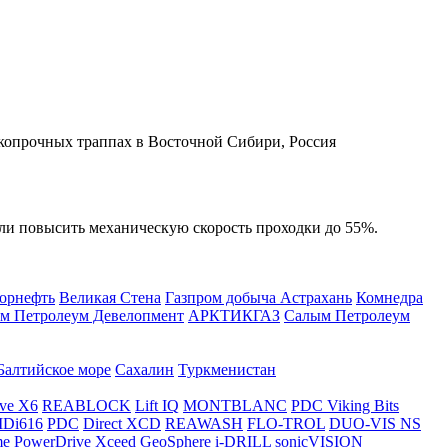
копрочных траппах в Восточной Сибири, Россия
или повысить механическую скорость проходки до 55%.
орнефть
Великая Стена
Газпром добыча Астрахань
Комнедра
м Петролеум Девелопмент
АРКТИКГАЗ
Салым Петролеум
Балтийское море
Сахалин
Туркменистан
ve X6
REABLOCK
Lift IQ
MONTBLANC
PDC Viking Bits
Di616
PDC
Direct XCD
REAWASH
FLO-TROL
DUO-VIS NS
me
PowerDrive Xceed
GeoSphere
i-DRILL
sonicVISION