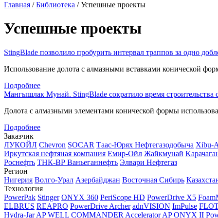
Главная
/
Библиотека
/
Успешные проекты
Успешные проекты
StingBlade позволило пробурить интервал траппов за одно добл
Использование долота с алмазными вставками конической фор
Подробнее
Мангышлак Мунай. StingBlade сократило время строительства 
Долота с алмазными элементами конической формы использовал
Подробнее
Заказчик
ЛУКОЙЛ
Chevron
SOCAR
Таас-Юрях Нефтегазодобыча
Xibu-
Иркутская нефтяная компания
Емир-Ойл
Жайкмунай
Kарачага
Роснефть
ТНК-ВР Ваньеганнефть
Элвари Нефтегаз
Регион
Нигерия
Волго-Урал
Азербайджан
Восточная Сибирь
Казахста
Технология
PowerPak
Stinger
ONYX 360
PeriScope HD
PowerDrive X5
Foam
ELBRUS
REAPRO
PowerDrive Archer
adnVISION
ImPulse
FLO
Hydra-Jar AP
WELL COMMANDER
Accelerator AP
ONYX II
Pow