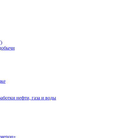
)
добычи
дке
аботки нефти, газа и воды
амерон»