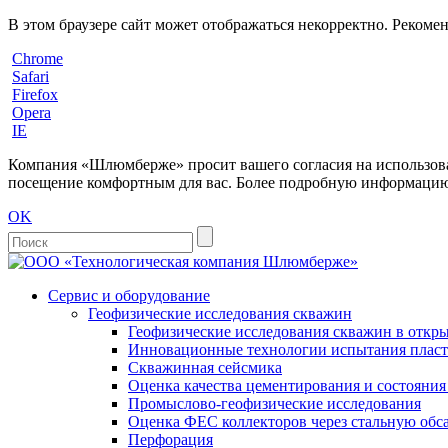
В этом браузере сайт может отображаться некорректно. Рекоме
Chrome
Safari
Firefox
Opera
IE
Компания «Шлюмберже» просит вашего согласия на использовани
посещение комфортным для вас. Более подробную информацию 
OK
Сервис и оборудование
Геофизические исследования скважин
Геофизические исследования скважин в откры
Инновационные технологии испытания пласто
Скважинная сейсмика
Оценка качества цементирования и состояни
Промыслово-геофизические исследования
Оценка ФЕС коллекторов через стальную об
Перфорация