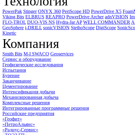
Технология
PowerPak
Stinger
ONYX 360
PeriScope HD
PowerDrive X5
Foam
Viking Bits
ELBRUS
REAPRO
PowerDrive Archer
adnVISION
Im
FLO-TROL
DUO-VIS NS
Hydra-Jar AP
WELL COMMANDER
A
GeoSphere
i-DRILL
sonicVISION
StethoScope
DigiScope
SonicSc
Kinetic
Компания
Smith Bits
M-I SWACO
Geoservices
Сервис и оборудование
Геофизические исследования
Испытания
Бурение
Заканчивание
Цементирование
Интенсификация добычи
Механизированная добыча
Комплексные решения
Интегрированные программные решения
Российские предприятия
«Геофит»
«ПетроАльянс»
«Радиус-Сервис»