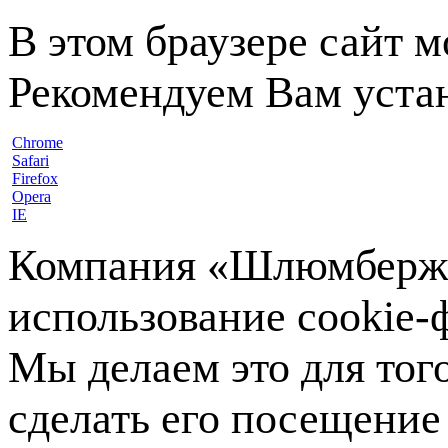
В этом браузере сайт 
Рекомендуем Вам устан
Chrome
Safari
Firefox
Opera
IE
Компания «Шлюмберже»
использование cookie-ф
Мы делаем это для тог
сделать его посещение