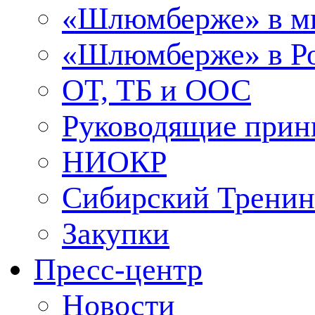
«Шлюмберже» в м
«Шлюмберже» в Ро
ОТ, ТБ и ООС
Руководящие при
НИОКР
Сибирский Тренин
Закупки
Пресс-центр
Новости