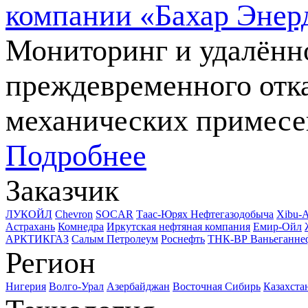
компании «Бахар Энер
Мониторинг и удалённ
преждевременного отк
механических примесе
Подробнее
Заказчик
ЛУКОЙЛ
Chevron
SOCAR
Таас-Юрях Нефтегазодобыча
Xibu-
Астрахань
Комнедра
Иркутская нефтяная компания
Емир-Ойл
АРКТИКГАЗ
Салым Петролеум
Роснефть
ТНК-ВР Ваньеганне
Регион
Нигерия
Волго-Урал
Азербайджан
Восточная Сибирь
Казахста