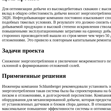
Для оптимизации добычи из высокодебитовых скважин с высо
вклад в общую себестоимость добычи вносит энергопотреблен
ЭЦН. Нефтедобывающие компании постоянно изыскивают спос
подобных тяжелых условиях. В результате это должно снизить
добываемой продукции и высокой степени искривления ствола
повышенными эксплуатационными затратами на единицу добыт
сторонних производителей вышли из строя менее чем через 50 
отложениями. Это привело к повторным капитальным ремонта
Задачи проекта
Снижение энергопотребления и увеличение межремонтного пе
склонной к формированию отложений солей.
Примененные решения
Инженеры компании Schlumberger рекомендовали установить
энергопотребления такая система была бы спроектирована на
песком и отложениями, в долгосрочной перспективе. Компания 
оборудования для механизированной добычи, которая предоста
от установленных датчиков и блоков сбора данных. В отноше
максимальное повышение эффективности системы и оптимизац