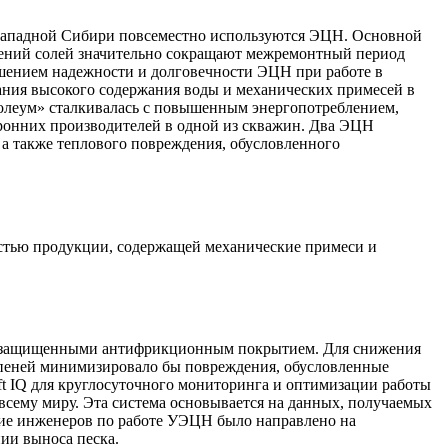
Западной Сибири повсеместно используются ЭЦН. Основной
жений солей значительно сокращают межремонтный период
ением надежности и долговечности ЭЦН при работе в
ания высокого содержания воды и механических примесей в
олеум» сталкивалась с повышенным энергопотреблением,
ронних производителей в одной из скважин. Два ЭЦН
 а также теплового повреждения, обусловленного
стью продукции, содержащей механические примеси и
m, защищенными антифрикционным покрытием. Для снижения
тупеней минимизировало бы повреждения, обусловленные
ft IQ для круглосуточного мониторинга и оптимизации работы
сему миру. Эта система основывается на данных, получаемых
ние инженеров по работе УЭЦН было направлено на
ии выноса песка.