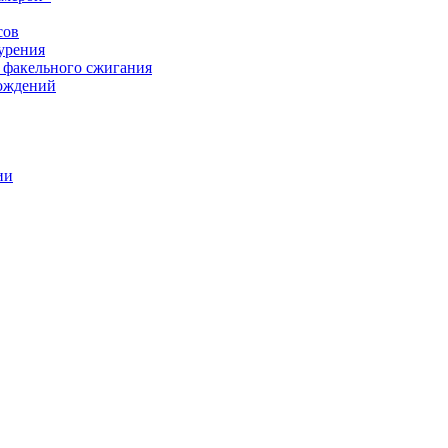
сов
урения
 факельного сжигания
рождений
ии