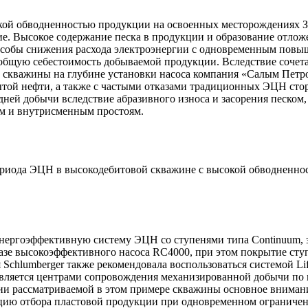
кой обводненностью продукции на освоенных месторождениях 
ие. Высокое содержание песка в продукции и образование отло
обы снижения расхода электроэнергии с одновременным повыш
 общую себестоимость добываемой продукции. Вследствие сочет
 скважины на глубине установки насоса компания «Салым Петр
ой нефти, а также с частыми отказами традиционных ЭЦН сто
дней добычи вследствие абразивного износа и засорения песком,
м и внутрисменным простоям.
риода ЭЦН в высокодебитовой скважине с высокой обводненно
 энергоэффективную систему ЭЦН со ступенями типа Continuu
 базе высокоэффективного насоса RC4000, при этом покрытие с
Schlumberger также рекомендовала воспользоваться системой Li
вляется центрами сопровождения механизированной добычи по в
нии рассматриваемой в этом примере скважины основное внима
ию отбора пластовой продукции при одновременном ограничен