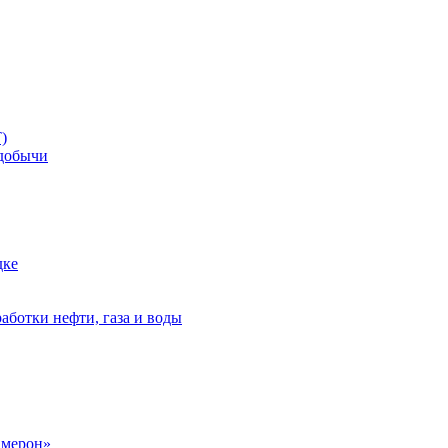
)
добычи
дке
аботки нефти, газа и воды
амерон»