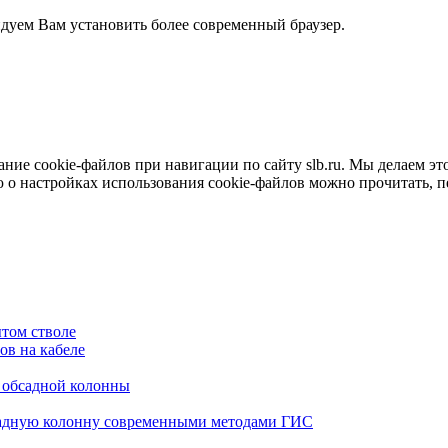
ндуем Вам установить более современный браузер.
е cookie-файлов при навигации по сайту slb.ru. Мы делаем это 
о настройках использования cookie-файлов можно прочитать, 
том стволе
в на кабеле
я обсадной колонны
садную колонну современными методами ГИС