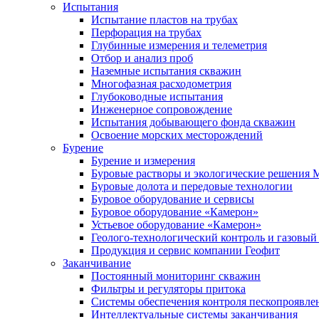
Испытания
Испытание пластов на трубах
Перфорация на трубах
Глубинные измерения и телеметрия
Отбор и анализ проб
Наземные испытания скважин
Многофазная расходометрия
Глубоководные испытания
Инженерное сопровождение
Испытания добывающего фонда скважин
Освоение морских месторождений
Бурение
Бурение и измерения
Буровые растворы и экологические решения
Буровые долота и передовые технологии
Буровое оборудование и сервисы
Буровое оборудование «Камерон»
Устьевое оборудование «Камерон»
Геолого-технологический контроль и газовый
Продукция и сервис компании Геофит
Заканчивание
Постоянный мониторинг скважин
Фильтры и регуляторы притока
Cистемы обеспечения контроля пескопроявле
Интеллектуальные системы заканчивания