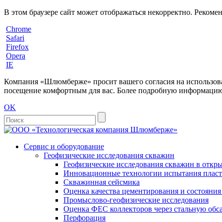
В этом браузере сайт может отображаться некорректно. Рекоме
Chrome
Safari
Firefox
Opera
IE
Компания «Шлюмберже» просит вашего согласия на использовани
посещение комфортным для вас. Более подробную информацию 
OK
Сервис и оборудование
Геофизические исследования скважин
Геофизические исследования скважин в откры
Инновационные технологии испытания пласто
Скважинная сейсмика
Оценка качества цементирования и состояни
Промыслово-геофизические исследования
Оценка ФЕС коллекторов через стальную об
Перфорация