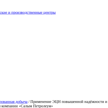
еские и производственные центры
рованная добыча
/
Применение ЭЦН повышенной надёжности и си
я компании «Салым Петролеум»