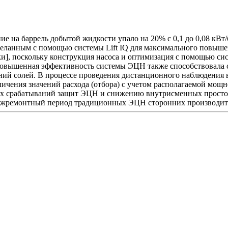
 на баррель добытой жидкости упало на 20% с 0,1 до 0,08 кВт/
сделанным с помощью системы Lift IQ для максимального повыш
утки], поскольку конструкция насоса и оптимизация с помощью си
овышенная эффективность системы ЭЦН также способствовала сн
ий солей. В процессе проведения дистанционного наблюдения 
ичения значений расхода (отбора) с учетом располагаемой мощн
ых срабатываний защит ЭЦН и снижению внутрисменных просто
 межремонтный период традиционных ЭЦН сторонних производител