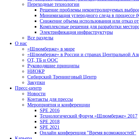
Переходные технологии
Решение проблемы неконтролируемых выбро
Минимизация углеродного следа в процессе б
Снижение объема использования или отказ от
Комплексные решения для разработки место
Электрификация инфраструктуры
Все разделы
О нас
«Шлюмберже» в мире
«Шлюмберже» в России и странах Центральной Аз
ОТ, ТБ и ООС
Руководящие принципы
НИОКР
Сибирский Тренинговый Центр
Закупки
Пресс-центр
Новости
Контакты для прессы
Мероприятия и конференции
SPE 2016
Технологический Форум «Шлюмберже» 2017
SPE 2018
SPE 2021
Онлайн конференция "Время возможностей"
Карьера