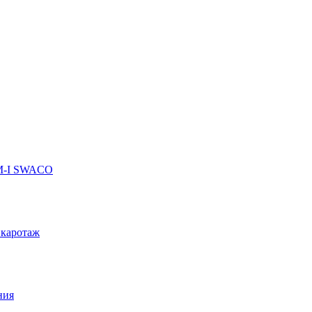
 M-I SWACO
 каротаж
ния