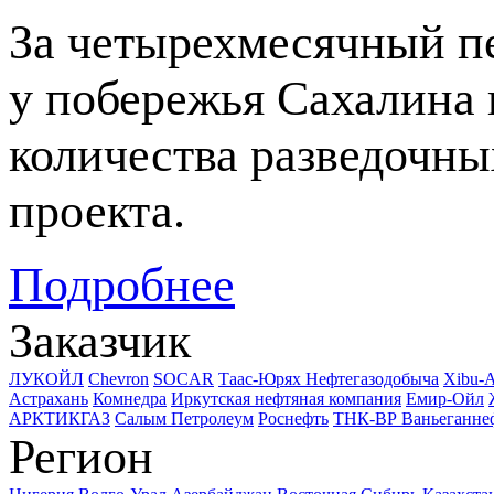
За четырехмесячный п
у побережья Сахалина 
количества разведочны
проекта.
Подробнее
Заказчик
ЛУКОЙЛ
Chevron
SOCAR
Таас-Юрях Нефтегазодобыча
Xibu-
Астрахань
Комнедра
Иркутская нефтяная компания
Емир-Ойл
АРКТИКГАЗ
Салым Петролеум
Роснефть
ТНК-ВР Ваньеганне
Регион