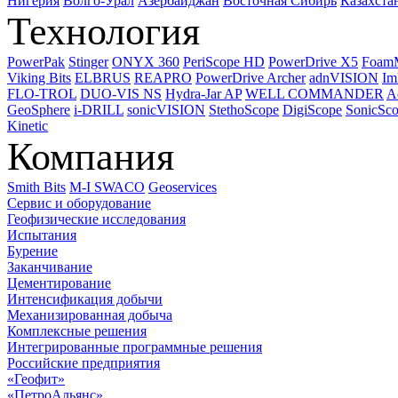
Нигерия
Волго-Урал
Азербайджан
Восточная Сибирь
Казахста
Технология
PowerPak
Stinger
ONYX 360
PeriScope HD
PowerDrive X5
Foam
Viking Bits
ELBRUS
REAPRO
PowerDrive Archer
adnVISION
Im
FLO-TROL
DUO-VIS NS
Hydra-Jar AP
WELL COMMANDER
A
GeoSphere
i-DRILL
sonicVISION
StethoScope
DigiScope
SonicSc
Kinetic
Компания
Smith Bits
M-I SWACO
Geoservices
Сервис и оборудование
Геофизические исследования
Испытания
Бурение
Заканчивание
Цементирование
Интенсификация добычи
Механизированная добыча
Комплексные решения
Интегрированные программные решения
Российские предприятия
«Геофит»
«ПетроАльянс»