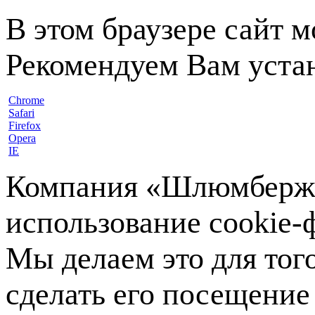
В этом браузере сайт 
Рекомендуем Вам устан
Chrome
Safari
Firefox
Opera
IE
Компания «Шлюмберже»
использование cookie-ф
Мы делаем это для тог
сделать его посещение