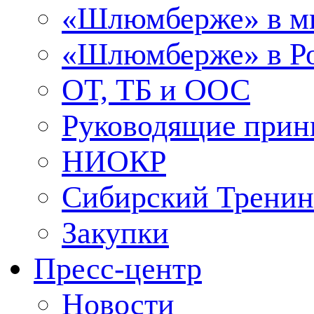
«Шлюмберже» в м
«Шлюмберже» в Ро
ОТ, ТБ и ООС
Руководящие при
НИОКР
Сибирский Тренин
Закупки
Пресс-центр
Новости