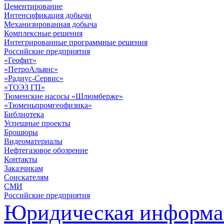
Цементирование
Интенсификация добычи
Механизированная добыча
Комплексные решения
Интегрированные программные решения
Российские предприятия
«Геофит»
«ПетроАльянс»
«Радиус-Сервис»
«ТОЭЗ ГП»
Тюменские насосы «Шлюмберже»
«Тюменьпромгеофизика»
Библиотека
Успешные проекты
Брошюры
Видеоматериалы
Нефтегазовое обозрение
Контакты
Заказчикам
Соискателям
СМИ
Российские предприятия
Юридическая информа