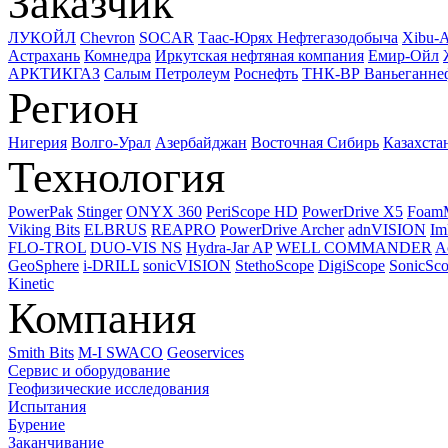
Заказчик
ЛУКОЙЛ
Chevron
SOCAR
Таас-Юрях Нефтегазодобыча
Xibu-
Астрахань
Комнедра
Иркутская нефтяная компания
Емир-Ойл
АРКТИКГАЗ
Салым Петролеум
Роснефть
ТНК-ВР Ваньеганне
Регион
Нигерия
Волго-Урал
Азербайджан
Восточная Сибирь
Казахста
Технология
PowerPak
Stinger
ONYX 360
PeriScope HD
PowerDrive X5
Foam
Viking Bits
ELBRUS
REAPRO
PowerDrive Archer
adnVISION
Im
FLO-TROL
DUO-VIS NS
Hydra-Jar AP
WELL COMMANDER
A
GeoSphere
i-DRILL
sonicVISION
StethoScope
DigiScope
SonicSc
Kinetic
Компания
Smith Bits
M-I SWACO
Geoservices
Сервис и оборудование
Геофизические исследования
Испытания
Бурение
Заканчивание