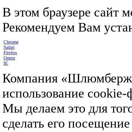
В этом браузере сайт 
Рекомендуем Вам устан
Chrome
Safari
Firefox
Opera
IE
Компания «Шлюмберже»
использование cookie-ф
Мы делаем это для тог
сделать его посещение