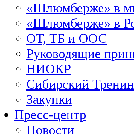
«Шлюмберже» в м
«Шлюмберже» в Ро
ОТ, ТБ и ООС
Руководящие при
НИОКР
Сибирский Тренин
Закупки
Пресс-центр
Новости