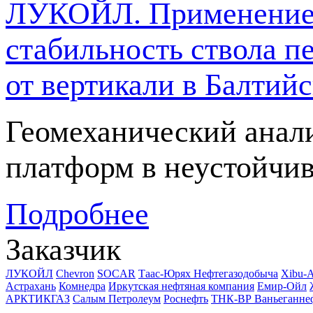
ЛУКОЙЛ. Применение 
стабильность ствола п
от вертикали в Балтий
Геомеханический анал
платформ в неустойчив
Подробнее
Заказчик
ЛУКОЙЛ
Chevron
SOCAR
Таас-Юрях Нефтегазодобыча
Xibu-
Астрахань
Комнедра
Иркутская нефтяная компания
Емир-Ойл
АРКТИКГАЗ
Салым Петролеум
Роснефть
ТНК-ВР Ваньеганне