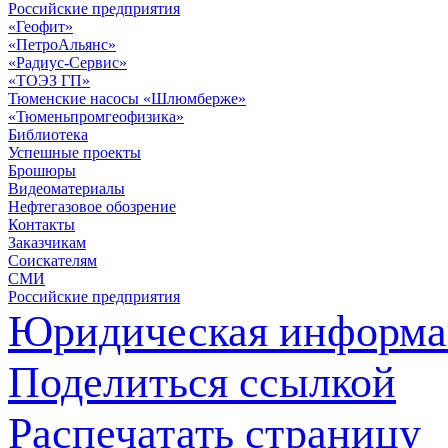
Российские предприятия
«Геофит»
«ПетроАльянс»
«Радиус-Сервис»
«ТОЭЗ ГП»
Тюменские насосы «Шлюмберже»
«Тюменьпромгеофизика»
Библиотека
Успешные проекты
Брошюры
Видеоматериалы
Нефтегазовое обозрение
Контакты
Заказчикам
Соискателям
СМИ
Российские предприятия
Юридическая информа
Поделиться ссылкой
Распечатать страницу