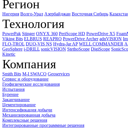
Регион
Нигерия
Волго-Урал
Азербайджан
Восточная Сибирь
Казахста
Технология
PowerPak
Stinger
ONYX 360
PeriScope HD
PowerDrive X5
Foam
Viking Bits
ELBRUS
REAPRO
PowerDrive Archer
adnVISION
Im
FLO-TROL
DUO-VIS NS
Hydra-Jar AP
WELL COMMANDER
A
GeoSphere
i-DRILL
sonicVISION
StethoScope
DigiScope
SonicSc
Kinetic
Компания
Smith Bits
M-I SWACO
Geoservices
Сервис и оборудование
Геофизические исследования
Испытания
Бурение
Заканчивание
Цементирование
Интенсификация добычи
Механизированная добыча
Комплексные решения
Интегрированные программные решения