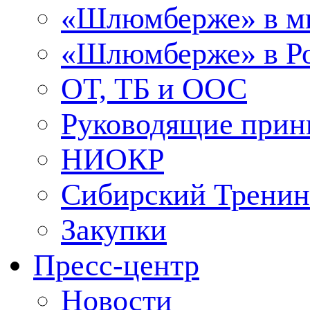
«Шлюмберже» в м
«Шлюмберже» в Ро
ОТ, ТБ и ООС
Руководящие при
НИОКР
Сибирский Тренин
Закупки
Пресс-центр
Новости