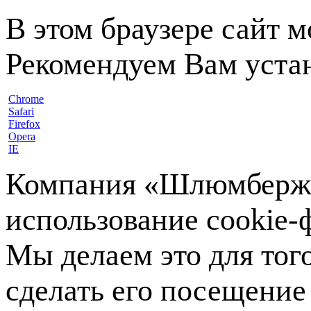
В этом браузере сайт 
Рекомендуем Вам устан
Chrome
Safari
Firefox
Opera
IE
Компания «Шлюмберже»
использование cookie-ф
Мы делаем это для тог
сделать его посещение