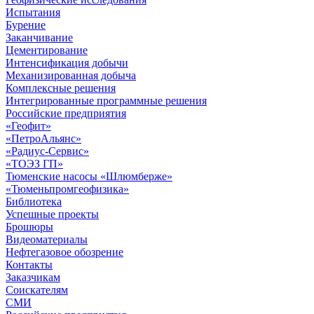
Испытания
Бурение
Заканчивание
Цементирование
Интенсификация добычи
Механизированная добыча
Комплексные решения
Интегрированные программные решения
Российские предприятия
«Геофит»
«ПетроАльянс»
«Радиус-Сервис»
«ТОЭЗ ГП»
Тюменские насосы «Шлюмберже»
«Тюменьпромгеофизика»
Библиотека
Успешные проекты
Брошюры
Видеоматериалы
Нефтегазовое обозрение
Контакты
Заказчикам
Соискателям
СМИ