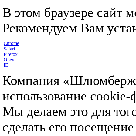
В этом браузере сайт 
Рекомендуем Вам устан
Chrome
Safari
Firefox
Opera
IE
Компания «Шлюмберже»
использование cookie-ф
Мы делаем это для тог
сделать его посещение