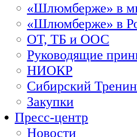
«Шлюмберже» в м
«Шлюмберже» в Ро
ОТ, ТБ и ООС
Руководящие при
НИОКР
Сибирский Тренин
Закупки
Пресс-центр
Новости