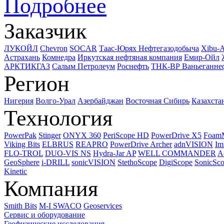
Подробнее
Заказчик
ЛУКОЙЛ
Chevron
SOCAR
Таас-Юрях Нефтегазодобыча
Xibu-
Астрахань
Комнедра
Иркутская нефтяная компания
Емир-Ойл
АРКТИКГАЗ
Салым Петролеум
Роснефть
ТНК-ВР Ваньеганне
Регион
Нигерия
Волго-Урал
Азербайджан
Восточная Сибирь
Казахста
Технология
PowerPak
Stinger
ONYX 360
PeriScope HD
PowerDrive X5
Foam
Viking Bits
ELBRUS
REAPRO
PowerDrive Archer
adnVISION
Im
FLO-TROL
DUO-VIS NS
Hydra-Jar AP
WELL COMMANDER
A
GeoSphere
i-DRILL
sonicVISION
StethoScope
DigiScope
SonicSc
Kinetic
Компания
Smith Bits
M-I SWACO
Geoservices
Сервис и оборудование
Геофизические исследования