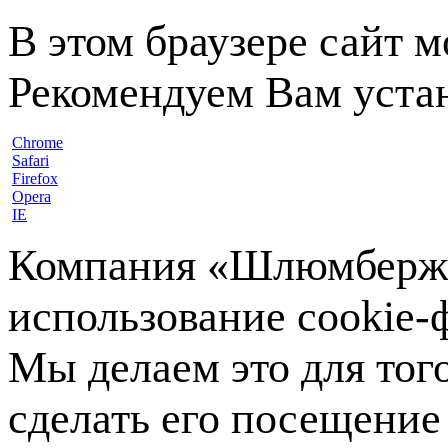
В этом браузере сайт 
Рекомендуем Вам устан
Chrome
Safari
Firefox
Opera
IE
Компания «Шлюмберже»
использование cookie-ф
Мы делаем это для тог
сделать его посещение