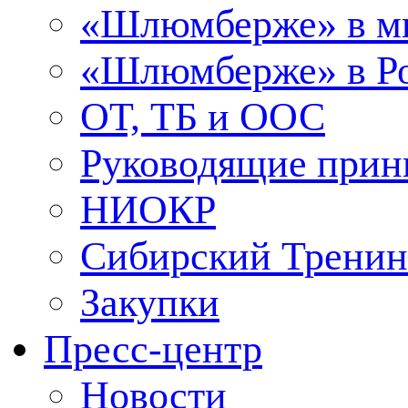
«Шлюмберже» в м
«Шлюмберже» в Ро
ОТ, ТБ и ООС
Руководящие при
НИОКР
Сибирский Тренин
Закупки
Пресс-центр
Новости