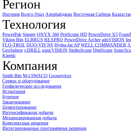
Регион
Нигерия
Волго-Урал
Азербайджан
Восточная Сибирь
Казахста
Технология
PowerPak
Stinger
ONYX 360
PeriScope HD
PowerDrive X5
Foam
Viking Bits
ELBRUS
REAPRO
PowerDrive Archer
adnVISION
Im
FLO-TROL
DUO-VIS NS
Hydra-Jar AP
WELL COMMANDER
A
GeoSphere
i-DRILL
sonicVISION
StethoScope
DigiScope
SonicSc
Kinetic
Компания
Smith Bits
M-I SWACO
Geoservices
Сервис и оборудование
Геофизические исследования
Испытания
Бурение
Заканчивание
Цементирование
Интенсификация добычи
Механизированная добыча
Комплексные решения
Интегрированные программные решения