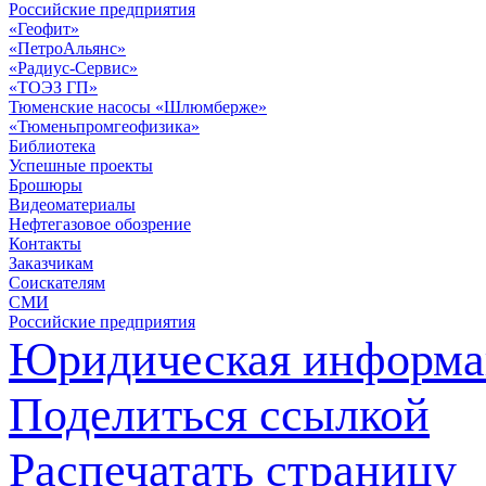
Российские предприятия
«Геофит»
«ПетроАльянс»
«Радиус-Сервис»
«ТОЭЗ ГП»
Тюменские насосы «Шлюмберже»
«Тюменьпромгеофизика»
Библиотека
Успешные проекты
Брошюры
Видеоматериалы
Нефтегазовое обозрение
Контакты
Заказчикам
Соискателям
СМИ
Российские предприятия
Юридическая информа
Поделиться ссылкой
Распечатать страницу