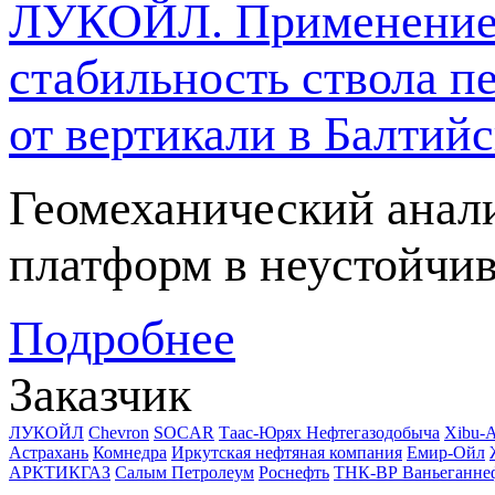
ЛУКОЙЛ. Применение 
стабильность ствола п
от вертикали в Балтий
Геомеханический анал
платформ в неустойчив
Подробнее
Заказчик
ЛУКОЙЛ
Chevron
SOCAR
Таас-Юрях Нефтегазодобыча
Xibu-
Астрахань
Комнедра
Иркутская нефтяная компания
Емир-Ойл
АРКТИКГАЗ
Салым Петролеум
Роснефть
ТНК-ВР Ваньеганне