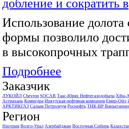
добление и сократить в
Использование долота
формы позволило дост
в высокопрочных трапп
Подробнее
Заказчик
ЛУКОЙЛ
Chevron
SOCAR
Таас-Юрях Нефтегазодобыча
Xibu-
Астрахань
Комнедра
Иркутская нефтяная компания
Емир-Ойл
АРКТИКГАЗ
Салым Петролеум
Роснефть
ТНК-ВР Ваньеганне
Регион
Нигерия
Волго-Урал
Азербайджан
Восточная Сибирь
Казахста