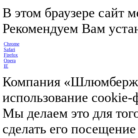
В этом браузере сайт 
Рекомендуем Вам устан
Chrome
Safari
Firefox
Opera
IE
Компания «Шлюмберже»
использование cookie-ф
Мы делаем это для тог
сделать его посещение