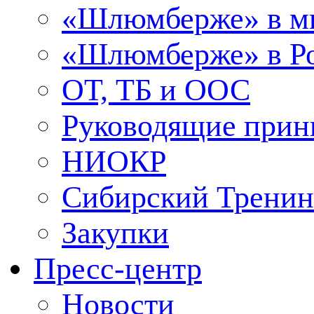
«Шлюмберже» в м
«Шлюмберже» в Ро
ОТ, ТБ и ООС
Руководящие при
НИОКР
Сибирский Тренин
Закупки
Пресс-центр
Новости