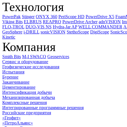
Технология
PowerPak
Stinger
ONYX 360
PeriScope HD
PowerDrive X5
Foam
Viking Bits
ELBRUS
REAPRO
PowerDrive Archer
adnVISION
Im
FLO-TROL
DUO-VIS NS
Hydra-Jar AP
WELL COMMANDER
A
GeoSphere
i-DRILL
sonicVISION
StethoScope
DigiScope
SonicSc
Kinetic
Компания
Smith Bits
M-I SWACO
Geoservices
Сервис и оборудование
Геофизические исследования
Испытания
Бурение
Заканчивание
Цементирование
Интенсификация добычи
Механизированная добыча
Комплексные решения
Интегрированные программные решения
Российские предприятия
«Геофит»
«ПетроАльянс»