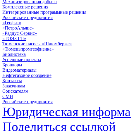
Механизированная добыча
Комплексные решения
Интегрированные программные решения
Российские предприятия
«Геофит»
«ПетроАльянс»
«Радиус-Сервис»
«ТОЭЗ ГП»
Тюменские насосы «Шлюмберже»
«Тюменьпромгеофизика»
Библиотека
Успешные проекты
Брошюры
Видеоматериалы
Нефтегазовое обозрение
Контакты
Заказчикам
Соискателям
СМИ
Российские предприятия
Юридическая информа
Поделиться ссылкой