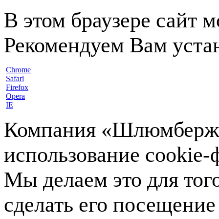
В этом браузере сайт 
Рекомендуем Вам устан
Chrome
Safari
Firefox
Opera
IE
Компания «Шлюмберже»
использование cookie-ф
Мы делаем это для тог
сделать его посещение