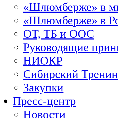
«Шлюмберже» в м
«Шлюмберже» в Ро
ОТ, ТБ и ООС
Руководящие при
НИОКР
Сибирский Тренин
Закупки
Пресс-центр
Новости