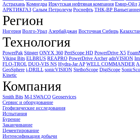
Астрахань
Комнедра
Иркутская нефтяная компания
Емир-Ойл
АРКТИКГАЗ
Салым Петролеум
Роснефть
ТНК-ВР Ваньеганне
Регион
Нигерия
Волго-Урал
Азербайджан
Восточная Сибирь
Казахста
Технология
PowerPak
Stinger
ONYX 360
PeriScope HD
PowerDrive X5
Foam
Viking Bits
ELBRUS
REAPRO
PowerDrive Archer
adnVISION
Im
FLO-TROL
DUO-VIS NS
Hydra-Jar AP
WELL COMMANDER
A
GeoSphere
i-DRILL
sonicVISION
StethoScope
DigiScope
SonicSc
Kinetic
Компания
Smith Bits
M-I SWACO
Geoservices
Сервис и оборудование
Геофизические исследования
Испытания
Бурение
Заканчивание
Цементирование
Интенсификация добычи