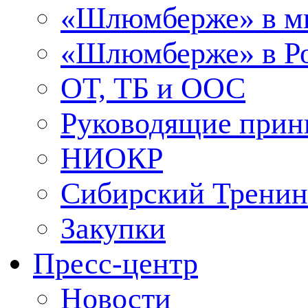
«Шлюмберже» в м
«Шлюмберже» в Ро
ОТ, ТБ и ООС
Руководящие при
НИОКР
Сибирский Тренин
Закупки
Пресс-центр
Новости