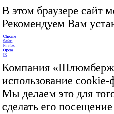
В этом браузере сайт 
Рекомендуем Вам устан
Chrome
Safari
Firefox
Opera
IE
Компания «Шлюмберже»
использование cookie-ф
Мы делаем это для тог
сделать его посещение