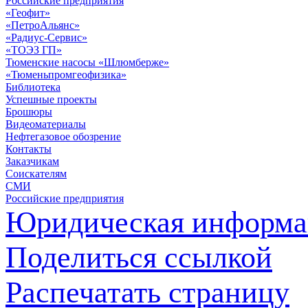
Российские предприятия
«Геофит»
«ПетроАльянс»
«Радиус-Сервис»
«ТОЭЗ ГП»
Тюменские насосы «Шлюмберже»
«Тюменьпромгеофизика»
Библиотека
Успешные проекты
Брошюры
Видеоматериалы
Нефтегазовое обозрение
Контакты
Заказчикам
Соискателям
СМИ
Российские предприятия
Юридическая информа
Поделиться ссылкой
Распечатать страницу