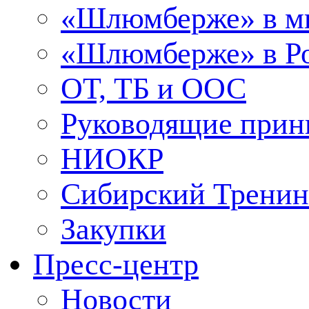
«Шлюмберже» в м
«Шлюмберже» в Ро
ОТ, ТБ и ООС
Руководящие при
НИОКР
Сибирский Тренин
Закупки
Пресс-центр
Новости