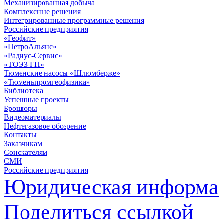
Механизированная добыча
Комплексные решения
Интегрированные программные решения
Российские предприятия
«Геофит»
«ПетроАльянс»
«Радиус-Сервис»
«ТОЭЗ ГП»
Тюменские насосы «Шлюмберже»
«Тюменьпромгеофизика»
Библиотека
Успешные проекты
Брошюры
Видеоматериалы
Нефтегазовое обозрение
Контакты
Заказчикам
Соискателям
СМИ
Российские предприятия
Юридическая информа
Поделиться ссылкой