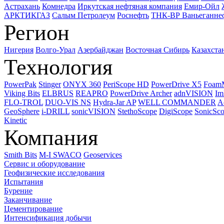
Астрахань
Комнедра
Иркутская нефтяная компания
Емир-Ойл
АРКТИКГАЗ
Салым Петролеум
Роснефть
ТНК-ВР Ваньеганне
Регион
Нигерия
Волго-Урал
Азербайджан
Восточная Сибирь
Казахста
Технология
PowerPak
Stinger
ONYX 360
PeriScope HD
PowerDrive X5
Foam
Viking Bits
ELBRUS
REAPRO
PowerDrive Archer
adnVISION
Im
FLO-TROL
DUO-VIS NS
Hydra-Jar AP
WELL COMMANDER
A
GeoSphere
i-DRILL
sonicVISION
StethoScope
DigiScope
SonicSc
Kinetic
Компания
Smith Bits
M-I SWACO
Geoservices
Сервис и оборудование
Геофизические исследования
Испытания
Бурение
Заканчивание
Цементирование
Интенсификация добычи