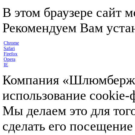
В этом браузере сайт 
Рекомендуем Вам устан
Chrome
Safari
Firefox
Opera
IE
Компания «Шлюмберже»
использование cookie-ф
Мы делаем это для тог
сделать его посещение