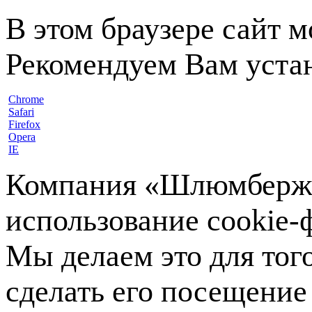
В этом браузере сайт 
Рекомендуем Вам устан
Chrome
Safari
Firefox
Opera
IE
Компания «Шлюмберже»
использование cookie-ф
Мы делаем это для тог
сделать его посещение