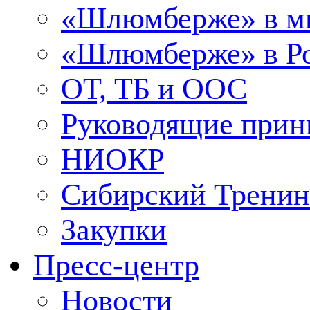
«Шлюмберже» в м
«Шлюмберже» в Ро
ОТ, ТБ и ООС
Руководящие при
НИОКР
Сибирский Тренин
Закупки
Пресс-центр
Новости