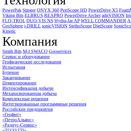
Технология
PowerPak
Stinger
ONYX 360
PeriScope HD
PowerDrive X5
Foam
Viking Bits
ELBRUS
REAPRO
PowerDrive Archer
adnVISION
Im
FLO-TROL
DUO-VIS NS
Hydra-Jar AP
WELL COMMANDER
A
GeoSphere
i-DRILL
sonicVISION
StethoScope
DigiScope
SonicSc
Kinetic
Компания
Smith Bits
M-I SWACO
Geoservices
Сервис и оборудование
Геофизические исследования
Испытания
Бурение
Заканчивание
Цементирование
Интенсификация добычи
Механизированная добыча
Комплексные решения
Интегрированные программные решения
Российские предприятия
«Геофит»
«ПетроАльянс»
«Радиус-Сервис»
«ТОЭЗ ГП»