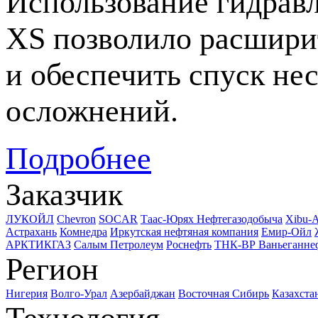
Использование гидрав
XS позволило расширит
и обеспечить спуск не
осложнений.
Подробнее
Заказчик
ЛУКОЙЛ
Chevron
SOCAR
Таас-Юрях Нефтегазодобыча
Xibu-
Астрахань
Комнедра
Иркутская нефтяная компания
Емир-Ойл
АРКТИКГАЗ
Салым Петролеум
Роснефть
ТНК-ВР Ваньеганне
Регион
Нигерия
Волго-Урал
Азербайджан
Восточная Сибирь
Казахста