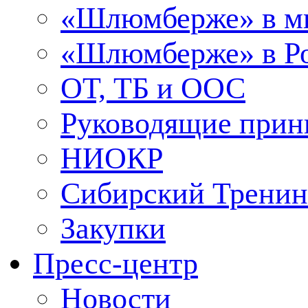
«Шлюмберже» в м
«Шлюмберже» в Ро
ОТ, ТБ и ООС
Руководящие при
НИОКР
Сибирский Тренин
Закупки
Пресс-центр
Новости