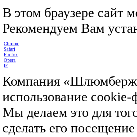
В этом браузере сайт 
Рекомендуем Вам устан
Chrome
Safari
Firefox
Opera
IE
Компания «Шлюмберже»
использование cookie-ф
Мы делаем это для тог
сделать его посещение