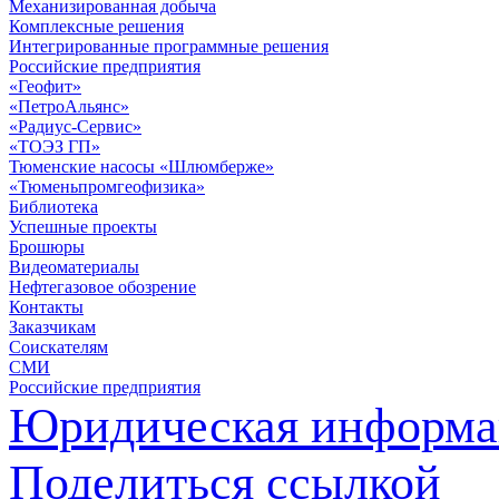
Механизированная добыча
Комплексные решения
Интегрированные программные решения
Российские предприятия
«Геофит»
«ПетроАльянс»
«Радиус-Сервис»
«ТОЭЗ ГП»
Тюменские насосы «Шлюмберже»
«Тюменьпромгеофизика»
Библиотека
Успешные проекты
Брошюры
Видеоматериалы
Нефтегазовое обозрение
Контакты
Заказчикам
Соискателям
СМИ
Российские предприятия
Юридическая информа
Поделиться ссылкой