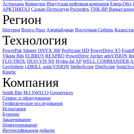
Астрахань
Комнедра
Иркутская нефтяная компания
Емир-Ойл
АРКТИКГАЗ
Салым Петролеум
Роснефть
ТНК-ВР Ваньеганне
Регион
Нигерия
Волго-Урал
Азербайджан
Восточная Сибирь
Казахста
Технология
PowerPak
Stinger
ONYX 360
PeriScope HD
PowerDrive X5
Foam
Viking Bits
ELBRUS
REAPRO
PowerDrive Archer
adnVISION
Im
FLO-TROL
DUO-VIS NS
Hydra-Jar AP
WELL COMMANDER
A
GeoSphere
i-DRILL
sonicVISION
StethoScope
DigiScope
SonicSc
Kinetic
Компания
Smith Bits
M-I SWACO
Geoservices
Сервис и оборудование
Геофизические исследования
Испытания
Бурение
Заканчивание
Цементирование
Интенсификация добычи