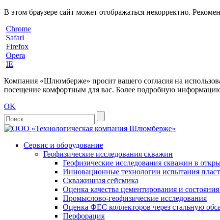
В этом браузере сайт может отображаться некорректно. Рекоме
Chrome
Safari
Firefox
Opera
IE
Компания «Шлюмберже» просит вашего согласия на использовани
посещение комфортным для вас. Более подробную информацию 
OK
Сервис и оборудование
Геофизические исследования скважин
Геофизические исследования скважин в откры
Инновационные технологии испытания пласто
Скважинная сейсмика
Оценка качества цементирования и состояни
Промыслово-геофизические исследования
Оценка ФЕС коллекторов через стальную об
Перфорация