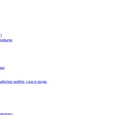
)
добычи
дке
аботки нефти, газа и воды
амерон»