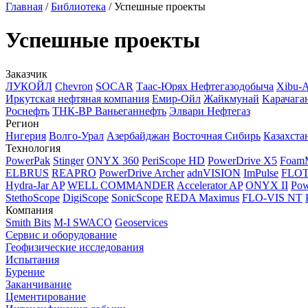
Главная
/
Библиотека
/
Успешные проекты
Успешные проекты
Заказчик
ЛУКОЙЛ
Chevron
SOCAR
Таас-Юрях Нефтегазодобыча
Xibu-
Иркутская нефтяная компания
Емир-Ойл
Жайкмунай
Kарачага
Роснефть
ТНК-ВР Ваньеганнефть
Элвари Нефтегаз
Регион
Нигерия
Волго-Урал
Азербайджан
Восточная Сибирь
Казахста
Технология
PowerPak
Stinger
ONYX 360
PeriScope HD
PowerDrive X5
Foam
ELBRUS
REAPRO
PowerDrive Archer
adnVISION
ImPulse
FLO
Hydra-Jar AP
WELL COMMANDER
Accelerator AP
ONYX II
Pow
StethoScope
DigiScope
SonicScope
REDA Maximus
FLO-VIS NT
Компания
Smith Bits
M-I SWACO
Geoservices
Сервис и оборудование
Геофизические исследования
Испытания
Бурение
Заканчивание
Цементирование