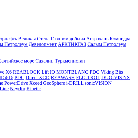
орнефть
Великая Стена
Газпром добыча Астрахань
Комнедра
м Петролеум Девелопмент
АРКТИКГАЗ
Салым Петролеум
Балтийское море
Сахалин
Туркменистан
ve X6
REABLOCK
Lift IQ
MONTBLANC
PDC Viking Bits
Di616
PDC
Direct XCD
REAWASH
FLO-TROL
DUO-VIS NS
me
PowerDrive Xceed
GeoSphere
i-DRILL
sonicVISION
Line
Neyrfor
Kinetic