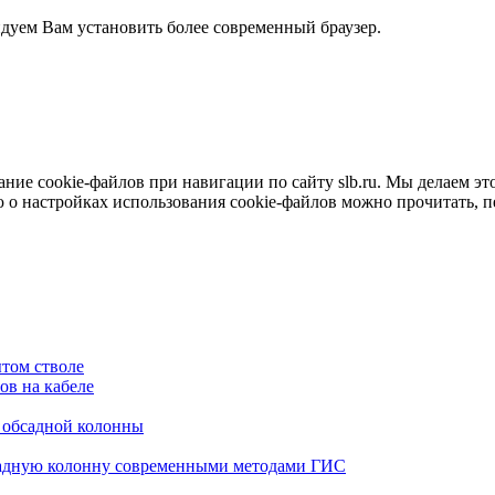
ндуем Вам установить более современный браузер.
е cookie-файлов при навигации по сайту slb.ru. Мы делаем это 
о настройках использования cookie-файлов можно прочитать, 
том стволе
в на кабеле
я обсадной колонны
садную колонну современными методами ГИС