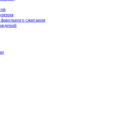
сов
урения
 факельного сжигания
рождений
ии