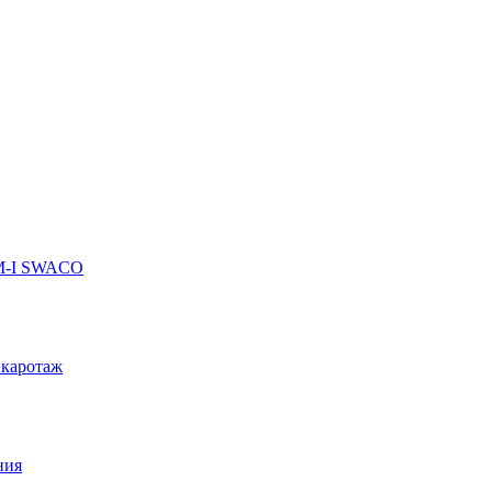
 M-I SWACO
 каротаж
ния