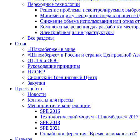
Переходные технологии
Решение проблемы неконтролируемых выбро
Минимизация углеродного следа в процессе б
Снижение объема использования или отказ от
Комплексные решения для разработки место
Электрификация инфраструктуры
Все разделы
О нас
«Шлюмберже» в мире
«Шлюмберже» в России и странах Центральной Аз
ОТ, ТБ и ООС
Руководящие принципы
НИОКР
Сибирский Тренинговый Центр
Закупки
Пресс-центр
Новости
Контакты для прессы
Мероприятия и конференции
SPE 2016
Технологический Форум «Шлюмберже» 2017
SPE 2018
SPE 2021
Онлайн конференция "Время возможностей"
Карьера