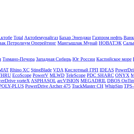
Актобе
Total
Актобемунайгаз
Бахар Энерджи
Газпром нефть
Ванк
нак Петролиум Оперейтинг
Мангышлак Мунай
НОВАТЭК
Салы
н
Тимано-Печора
Западная Сибирь
Юг России
Каспийское море
MAT
Rhino XC
StingBlade
VDA
Кислотный ГРП
IDEAS
PowerDri
THRU
EcoScope
PowerV
MLWD
TeleScope
PDC SHARC
ONYX
M
erDrive vorteX
ASPHASOL
arcVISION
MEGADRIL
DBOS OnTi
POLY-PLUS
PowerDrive Archer 475
TrackMaster CH
WhipSim
TPS-