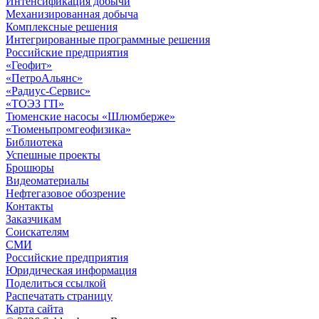
Интенсификация добычи
Механизированная добыча
Комплексные решения
Интегрированные программные решения
Российские предприятия
«Геофит»
«ПетроАльянс»
«Радиус-Сервис»
«ТОЭЗ ГП»
Тюменские насосы «Шлюмберже»
«Тюменьпромгеофизика»
Библиотека
Успешные проекты
Брошюры
Видеоматериалы
Нефтегазовое обозрение
Контакты
Заказчикам
Соискателям
СМИ
Российские предприятия
Юридическая информация
Поделиться ссылкой
Распечатать страницу
Карта сайта