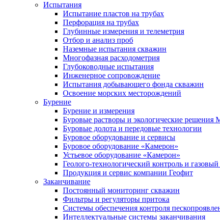
Испытания
Испытание пластов на трубах
Перфорация на трубах
Глубинные измерения и телеметрия
Отбор и анализ проб
Наземные испытания скважин
Многофазная расходометрия
Глубоководные испытания
Инженерное сопровождение
Испытания добывающего фонда скважин
Освоение морских месторождений
Бурение
Бурение и измерения
Буровые растворы и экологические решения
Буровые долота и передовые технологии
Буровое оборудование и сервисы
Буровое оборудование «Камерон»
Устьевое оборудование «Камерон»
Геолого-технологический контроль и газовый
Продукция и сервис компании Геофит
Заканчивание
Постоянный мониторинг скважин
Фильтры и регуляторы притока
Cистемы обеспечения контроля пескопроявле
Интеллектуальные системы заканчивания