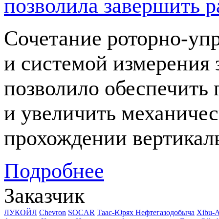
позволила завершить р
Сочетание
роторно-уп
и системой измерения 
позволило обеспечить 
и увеличить механичес
прохождении вертикал
Подробнее
Заказчик
ЛУКОЙЛ
Chevron
SOCAR
Таас-Юрях Нефтегазодобыча
Xibu-