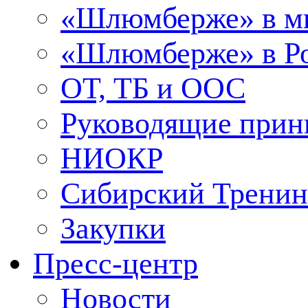
«Шлюмберже» в м
«Шлюмберже» в Ро
ОТ, ТБ и ООС
Руководящие при
НИОКР
Сибирский Тренин
Закупки
Пресс-центр
Новости