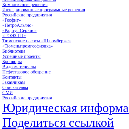
Комплексные решения
Интегрированные программные решения
Российские предприятия
«Геофит»
«ПетроАльянс»
«Радиус-Сервис»
«ТОЭЗ ГП»
Тюменские насосы «Шлюмберже»
«Тюменьпромгеофизика»
Библиотека
Успешные проекты
Брошюры
Видеоматериалы
Нефтегазовое обозрение
Контакты
Заказчикам
Соискателям
СМИ
Российские предприятия
Юридическая информа
Поделиться ссылкой