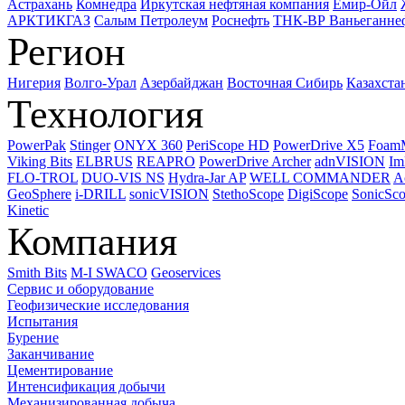
Астрахань
Комнедра
Иркутская нефтяная компания
Емир-Ойл
АРКТИКГАЗ
Салым Петролеум
Роснефть
ТНК-ВР Ваньеганне
Регион
Нигерия
Волго-Урал
Азербайджан
Восточная Сибирь
Казахста
Технология
PowerPak
Stinger
ONYX 360
PeriScope HD
PowerDrive X5
Foam
Viking Bits
ELBRUS
REAPRO
PowerDrive Archer
adnVISION
Im
FLO-TROL
DUO-VIS NS
Hydra-Jar AP
WELL COMMANDER
A
GeoSphere
i-DRILL
sonicVISION
StethoScope
DigiScope
SonicSc
Kinetic
Компания
Smith Bits
M-I SWACO
Geoservices
Сервис и оборудование
Геофизические исследования
Испытания
Бурение
Заканчивание
Цементирование
Интенсификация добычи
Механизированная добыча