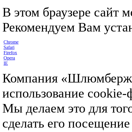
В этом браузере сайт 
Рекомендуем Вам устан
Chrome
Safari
Firefox
Opera
IE
Компания «Шлюмберже»
использование cookie-ф
Мы делаем это для тог
сделать его посещение