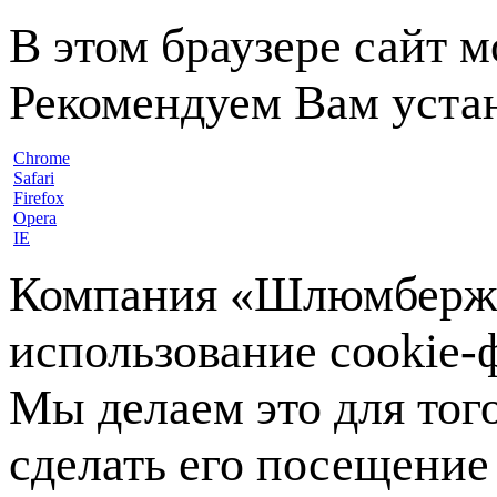
В этом браузере сайт 
Рекомендуем Вам устан
Chrome
Safari
Firefox
Opera
IE
Компания «Шлюмберже»
использование cookie-ф
Мы делаем это для тог
сделать его посещение