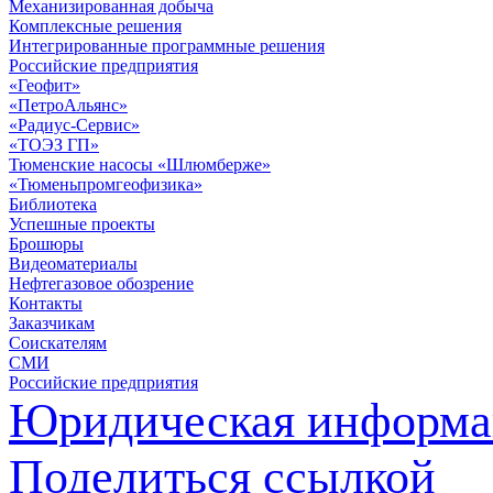
Механизированная добыча
Комплексные решения
Интегрированные программные решения
Российские предприятия
«Геофит»
«ПетроАльянс»
«Радиус-Сервис»
«ТОЭЗ ГП»
Тюменские насосы «Шлюмберже»
«Тюменьпромгеофизика»
Библиотека
Успешные проекты
Брошюры
Видеоматериалы
Нефтегазовое обозрение
Контакты
Заказчикам
Соискателям
СМИ
Российские предприятия
Юридическая информа
Поделиться ссылкой