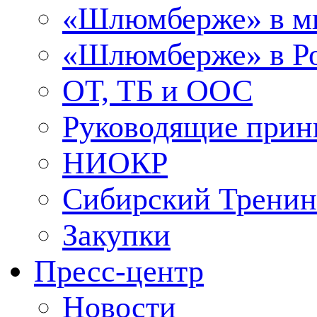
«Шлюмберже» в м
«Шлюмберже» в Ро
ОТ, ТБ и ООС
Руководящие при
НИОКР
Сибирский Тренин
Закупки
Пресс-центр
Новости