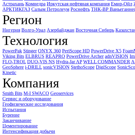
Астрахань
Комнедра
Иркутская нефтяная компания
Емир-Ойл
АРКТИКГАЗ
Салым Петролеум
Роснефть
ТНК-ВР Ваньеганне
Регион
Нигерия
Волго-Урал
Азербайджан
Восточная Сибирь
Казахста
Технология
PowerPak
Stinger
ONYX 360
PeriScope HD
PowerDrive X5
Foam
Viking Bits
ELBRUS
REAPRO
PowerDrive Archer
adnVISION
Im
FLO-TROL
DUO-VIS NS
Hydra-Jar AP
WELL COMMANDER
A
GeoSphere
i-DRILL
sonicVISION
StethoScope
DigiScope
SonicSc
Kinetic
Компания
Smith Bits
M-I SWACO
Geoservices
Сервис и оборудование
Геофизические исследования
Испытания
Бурение
Заканчивание
Цементирование
Интенсификация добычи