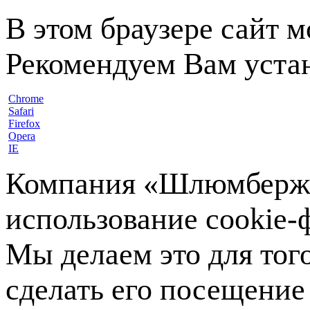
В этом браузере сайт 
Рекомендуем Вам устан
Chrome
Safari
Firefox
Opera
IE
Компания «Шлюмберже»
использование cookie-ф
Мы делаем это для тог
сделать его посещение