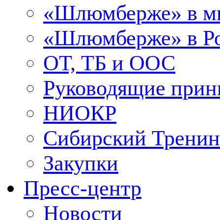
«Шлюмберже» в м
«Шлюмберже» в Ро
ОТ, ТБ и ООС
Руководящие при
НИОКР
Сибирский Тренин
Закупки
Пресс-центр
Новости