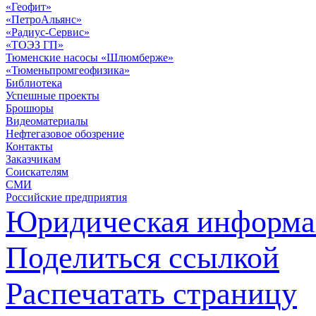
«Геофит»
«ПетроАльянс»
«Радиус-Сервис»
«ТОЭЗ ГП»
Тюменские насосы «Шлюмберже»
«Тюменьпромгеофизика»
Библиотека
Успешные проекты
Брошюры
Видеоматериалы
Нефтегазовое обозрение
Контакты
Заказчикам
Соискателям
СМИ
Российские предприятия
Юридическая информа
Поделиться ссылкой
Распечатать страницу