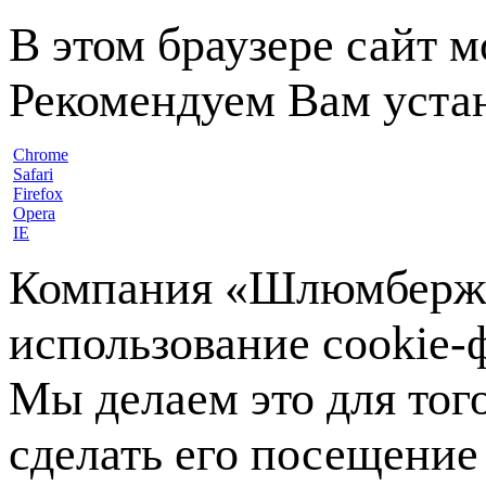
В этом браузере сайт 
Рекомендуем Вам устан
Chrome
Safari
Firefox
Opera
IE
Компания «Шлюмберже»
использование cookie-ф
Мы делаем это для тог
сделать его посещение