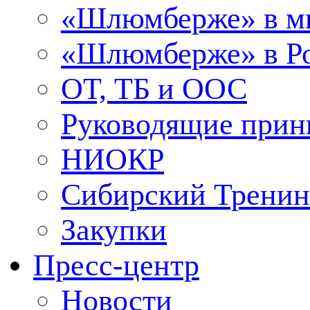
«Шлюмберже» в м
«Шлюмберже» в Ро
ОТ, ТБ и ООС
Руководящие при
НИОКР
Сибирский Тренин
Закупки
Пресс-центр
Новости