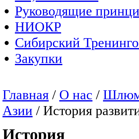
Руководящие принц
НИОКР
Сибирский Тренинг
Закупки
Главная
/
О нас
/
Шлюмб
Азии
/
История развити
История