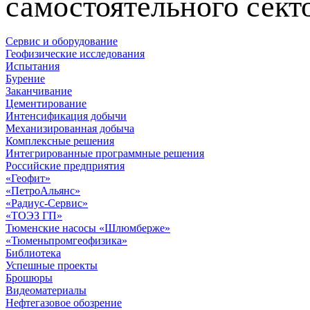
самостоятельного сект
Сервис и оборудование
Геофизические исследования
Испытания
Бурение
Заканчивание
Цементирование
Интенсификация добычи
Механизированная добыча
Комплексные решения
Интегрированные программные решения
Российские предприятия
«Геофит»
«ПетроАльянс»
«Радиус-Сервис»
«ТОЭЗ ГП»
Тюменские насосы «Шлюмберже»
«Тюменьпромгеофизика»
Библиотека
Успешные проекты
Брошюры
Видеоматериалы
Нефтегазовое обозрение