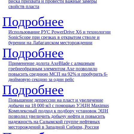
риска прихвата и провести важные замеры
свойств пласта
Подробнее
Использование РУС PowerDrive X6 и технологии
SonicScope при срезках в открытом стволе и
бурении на Лабаганском месторождении
Подробнее
Применение долота AxeBlade с алмазным
гребнеобразным элементом Axe позволило
повысить среднюю МСП на 92% и пробурить 6-
дюймовую секцию за один рейс
Подробнее
Повышение депрессии на пласт и увеличение
добычи на 18 000 м3 с помощью УЭЦН Maximus
Комплексный подход к подбору установок ЭЦН
позволил увеличить добычу нефти и повысить
надежность на Салымской группе нефтяных
месторождений в Западной Сибири, Россия