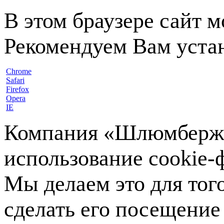
В этом браузере сайт 
Рекомендуем Вам устан
Chrome
Safari
Firefox
Opera
IE
Компания «Шлюмберже»
использование cookie-ф
Мы делаем это для тог
сделать его посещение