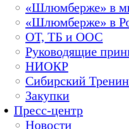
«Шлюмберже» в м
«Шлюмберже» в Ро
ОТ, ТБ и ООС
Руководящие при
НИОКР
Сибирский Тренин
Закупки
Пресс-центр
Новости