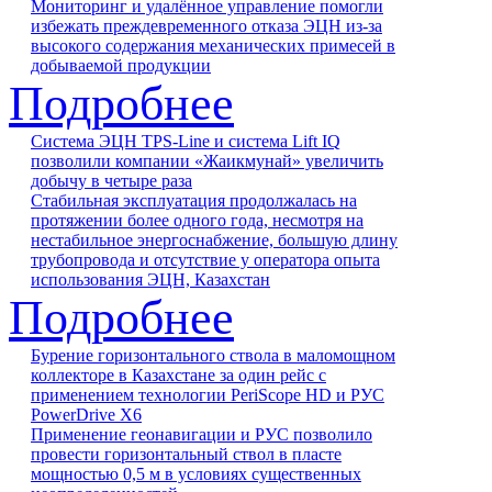
Мониторинг и удалённое управление помогли
избежать преждевременного отказа ЭЦН из-за
высокого содержания механических примесей в
добываемой продукции
Подробнее
Система ЭЦН TPS-Line и система Lift IQ
позволили компании «Жаикмунай» увеличить
добычу в четыре раза
Стабильная эксплуатация продолжалась на
протяжении более одного года, несмотря на
нестабильное энергоснабжение, большую длину
трубопровода и отсутствие у оператора опыта
использования ЭЦН, Казахстан
Подробнее
Бурение горизонтального ствола в маломощном
коллекторе в Казахстане за один рейс с
применением технологии PeriScope HD и РУС
PowerDrive X6
Применение геонавигации и РУС позволило
провести горизонтальный ствол в пласте
мощностью 0,5 м в условиях существенных