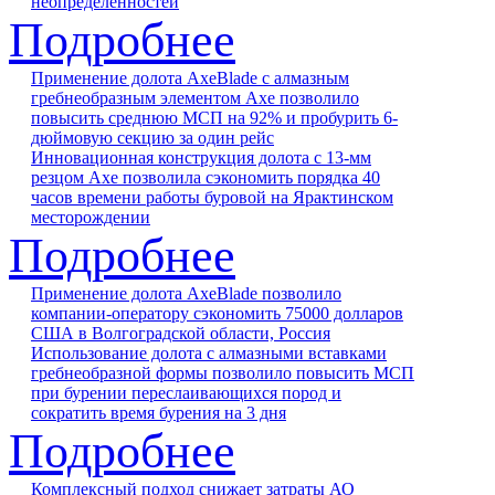
неопределенностей
Подробнее
Применение долота AxeBlade с алмазным
гребнеобразным элементом Axe позволило
повысить среднюю МСП на 92% и пробурить 6-
дюймовую секцию за один рейс
Инновационная конструкция долота с 13-мм
резцом Axe позволила сэкономить порядка 40
часов времени работы буровой на Ярактинском
месторождении
Подробнее
Применение долота AxeBlade позволило
компании-оператору сэкономить 75000 долларов
США в Волгоградской области, Россия
Использование долота с алмазными вставками
гребнеобразной формы позволило повысить МСП
при бурении переслаивающихся пород и
сократить время бурения на 3 дня
Подробнее
Комплексный подход снижает затраты АО