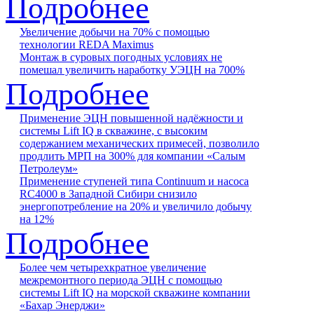
Подробнее
Увеличение добычи на 70% с помощью
технологии REDA Maximus
Монтаж в суровых погодных условиях не
помешал увеличить наработку УЭЦН на 700%
Подробнее
Применение ЭЦН повышенной надёжности и
системы Lift IQ в скважине, с высоким
содержанием механических примесей, позволило
продлить МРП на 300% для компании «Салым
Петролеум»
Применение ступеней типа Continuum и насоса
RC4000 в Западной Сибири снизило
энергопотребление на 20% и увеличило добычу
на 12%
Подробнее
Более чем четырехкратное увеличение
межремонтного периода ЭЦН с помощью
системы Lift IQ на морской скважине компании
«Бахар Энерджи»