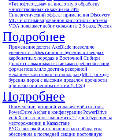
«Татнефтеотдача» на кислотную обработку
многоствольных скважин на 24%
Синергетический эффект применения Discovery
MLT и оптимизированной кислотной системы
VDA повышает дебит скважин в 2,5 раза, Россия
Подробнее
Применение долота AxeBlade позволило
увеличить эффективность бурения в твердых
карбонатных породах в Восточной Сибири
Долото с алмазными вставками гребнеобразной
формы позволило достичь рекордной
механической скорости проходки (МСП) в ходе
бурения пород с высоким пределом прочности
при неограниченном сжатии (UCS))
Подробнее
Применение роторной управляемой системы
PowerDrive Archer в конфигурации PowerDrive
vorteX позволило сэкономить 12 дней бурения на
месторождении в Казахстане
РУС c высокой интенсивностью набора угла
обеспечила в последней секции постоянную