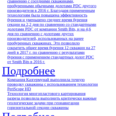
сравнению с соседними скважинами,
пробуренными обычными долотами PDC другого
производителя в 2016 г. Благодаря примененным
технологиям была повышена эффективность
бурения и уменьшено среднее время бурения
секции на 2,2 дня по сравнению со стандартными
долотами PDC от компании Smith Bits, и на 4,6
дня по сравнению с долотами других
производителей, использованных на ранее
пробуренных скважинах. Это позволило
сократить общее время бурения 12 скважин на 27
дней в 2017 г. по сравнению с результатами
бурения с применением стандартных долот PDC
от Smith Bits в 2016 г.
Подробнее
Компания Казгермунай выполнила точную
проводку скважины с использованием технологии
PeriScope HD
Технология многопластового картирования
разреза позволила выполнить критически важные
геологические задачи при геонавигации
горизонтальной секции скважины