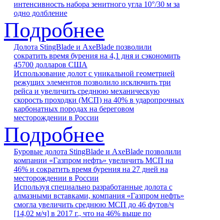
интенсивность набора зенитного угла 10°/30 м за
одно долбление
Подробнее
Долота StingBlade и AxeBlade позволили
сократить время бурения на 4,1 дня и сэкономить
45700 долларов США
Использование долот с уникальной геометрией
режущих элементов позволило исключить три
рейса и увеличить среднюю механическую
скорость проходки (МСП) на 40% в ударопрочных
карбонатных породах на береговом
месторождении в России
Подробнее
Буровые долота StingBlade и AxeBlade позволили
компании «Газпром нефть» увеличить МСП на
46% и сократить время бурения на 27 дней на
месторождении в России
Используя специально разработанные долота с
алмазными вставками, компания «Газпром нефть»
смогла увеличить среднюю МСП до 46 футов/ч
[14,02 м/ч] в 2017 г., что на 46% выше по