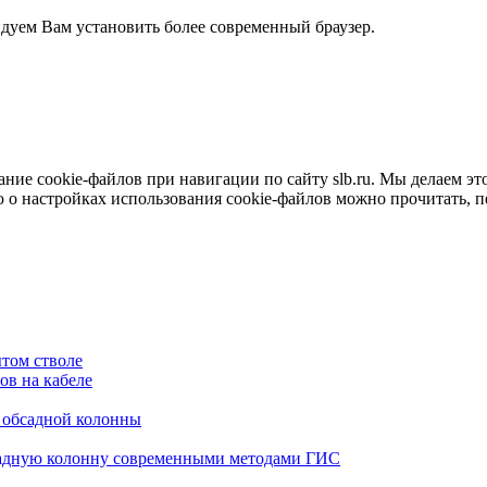
ндуем Вам установить более современный браузер.
е cookie-файлов при навигации по сайту slb.ru. Мы делаем это 
о настройках использования cookie-файлов можно прочитать, 
том стволе
в на кабеле
я обсадной колонны
садную колонну современными методами ГИС