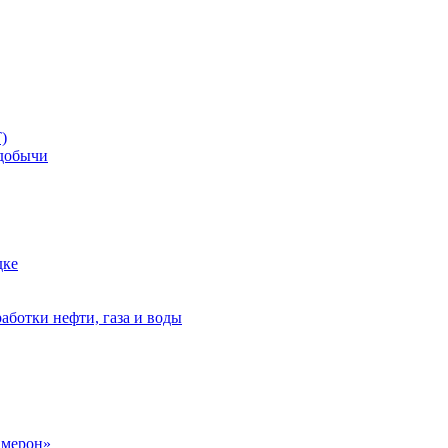
)
добычи
дке
аботки нефти, газа и воды
амерон»