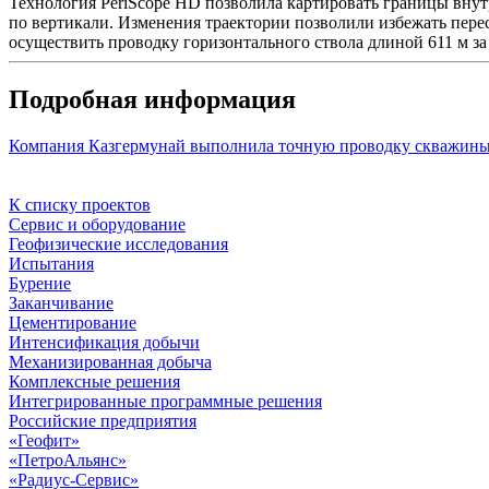
Технология PeriScope HD позволила картировать границы внутр
по вертикали. Изменения траектории позволили избежать пере
осуществить проводку горизонтального ствола длиной 611 м за 
Подробная информация
Компания Казгермунай выполнила точную проводку скважины 
К списку проектов
Сервис и оборудование
Геофизические исследования
Испытания
Бурение
Заканчивание
Цементирование
Интенсификация добычи
Механизированная добыча
Комплексные решения
Интегрированные программные решения
Российские предприятия
«Геофит»
«ПетроАльянс»
«Радиус-Сервис»