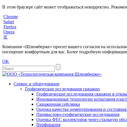
В этом браузере сайт может отображаться некорректно. Рекоме
Chrome
Safari
Firefox
Opera
IE
Компания «Шлюмберже» просит вашего согласия на использовани
посещение комфортным для вас. Более подробную информацию 
OK
Сервис и оборудование
Геофизические исследования скважин
Геофизические исследования скважин в откры
Инновационные технологии испытания пласто
Скважинная сейсмика
Оценка качества цементирования и состояни
Промыслово-геофизические исследования
Оценка ФЕС коллекторов через стальную об
Перфорация