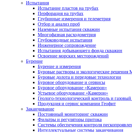
Испытания
Испытание пластов на трубах
Перфорация на трубах
Глубинные измерения и телеметрия
Отбор и анализ проб
Наземные испытания скважин
Многофазная расходометрия
Глубоководные испытания
Инженерное сопровождение
Испытания добывающего фонда скважин
Освоение морских месторождений
Бурение
Бурение и измерения
Буровые растворы и экологические решения
Буровые долота и передовые технологии
Буровое оборудование и сервисы
Буровое оборудование «Камерон»
Устьевое оборудование «Камерон»
Геолого-технологический контроль и газовый
Продукция и сервис компании Геофит
Заканчивание
Постоянный мониторинг скважин
Фильтры и регуляторы притока
Cистемы обеспечения контроля пескопроявле
Интеллектуальные системы заканчивания