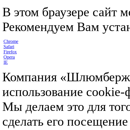
В этом браузере сайт 
Рекомендуем Вам устан
Chrome
Safari
Firefox
Opera
IE
Компания «Шлюмберже»
использование cookie-ф
Мы делаем это для тог
сделать его посещение