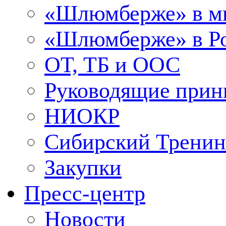
«Шлюмберже» в м
«Шлюмберже» в Ро
ОТ, ТБ и ООС
Руководящие при
НИОКР
Сибирский Тренин
Закупки
Пресс-центр
Новости