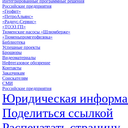
Интегрированные программные решения
Российские предприятия
«Геофит»
«ПетроАльянс»
«Радиус-Сервис»
«ТОЭЗ ГП»
Тюменские насосы «Шлюмберже»
«Тюменьпромгеофизика»
Библиотека
Успешные проекты
Брошюры
Видеоматериалы
Нефтегазовое обозрение
Контакты
Заказчикам
Соискателям
СМИ
Российские предприятия
Юридическая информа
Поделиться ссылкой
Распечатать страницу