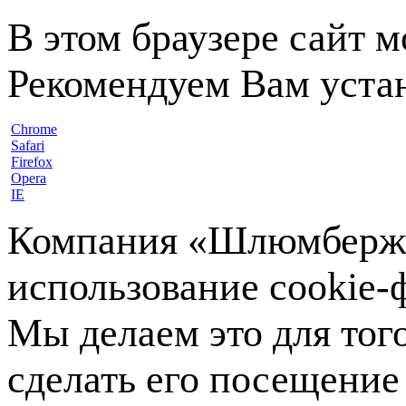
В этом браузере сайт 
Рекомендуем Вам устан
Chrome
Safari
Firefox
Opera
IE
Компания «Шлюмберже»
использование cookie-ф
Мы делаем это для тог
сделать его посещение