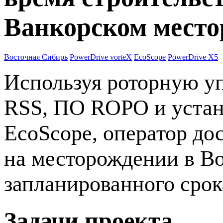
Ванкорском мест
Восточная Сибирь
PowerDrive vorteX
EcoScope
PowerDrive X5
Используя роторную у
RSS, ПО ROPO и устан
EcoScope, оператор до
на месторождении в В
запланированного срок
Задачи проекта