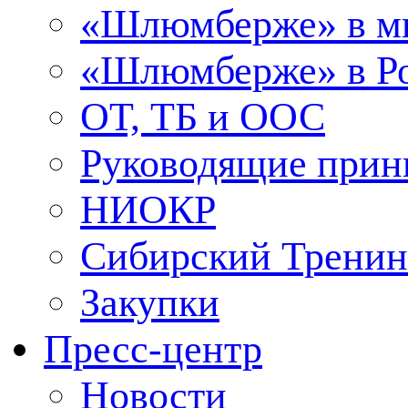
«Шлюмберже» в м
«Шлюмберже» в Ро
ОТ, ТБ и ООС
Руководящие при
НИОКР
Сибирский Тренин
Закупки
Пресс-центр
Новости