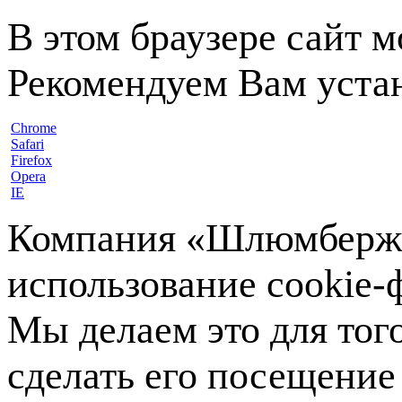
В этом браузере сайт 
Рекомендуем Вам устан
Chrome
Safari
Firefox
Opera
IE
Компания «Шлюмберже»
использование cookie-ф
Мы делаем это для тог
сделать его посещение