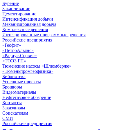
Бурение
Заканчивание
Цементирование
Интенсификация добычи
Механизированная добыча
Комплексные решения
Интегрированные программные решения
Российские предприятия
«Геофит»
«ПетроАльянс»
«Радиус-Сервис»
«ТОЭЗ ГП»
Тюменские насосы «Шлюмберже»
«Тюменьпромгеофизика»
Библиотека
Успешные проекты
Брошюры
Видеоматериалы
Нефтегазовое обозрение
Контакты
Заказчикам
Соискателям
СМИ
Российские предприятия