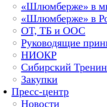
«Шлюмберже» в м
«Шлюмберже» в Ро
ОТ, ТБ и ООС
Руководящие при
НИОКР
Сибирский Тренин
Закупки
Пресс-центр
Новости