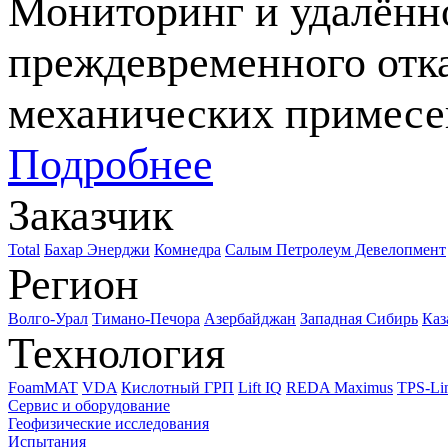
Мониторинг и удалённ
преждевременного отк
механических примесе
Подробнее
Заказчик
Total
Бахар Энерджи
Комнедра
Салым Петролеум Девелопмент
Регион
Волго-Урал
Тимано-Печора
Азербайджан
Западная Сибирь
Каз
Технология
FoamMAT
VDA
Кислотный ГРП
Lift IQ
REDA Maximus
TPS-Li
Сервис и оборудование
Геофизические исследования
Испытания