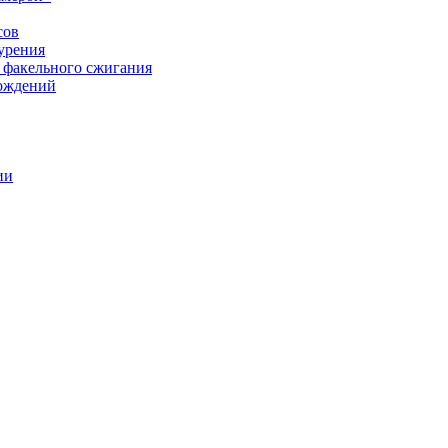
сов
урения
 факельного сжигания
рождений
ии