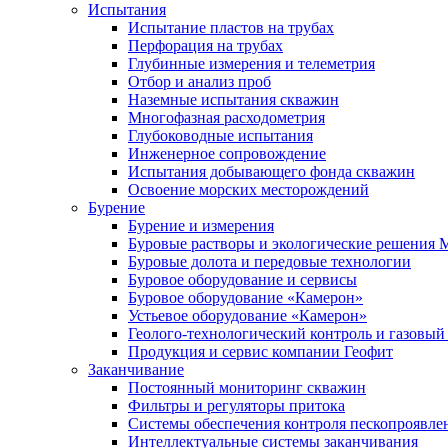
Испытания
Испытание пластов на трубах
Перфорация на трубах
Глубинные измерения и телеметрия
Отбор и анализ проб
Наземные испытания скважин
Многофазная расходометрия
Глубоководные испытания
Инженерное сопровождение
Испытания добывающего фонда скважин
Освоение морских месторождений
Бурение
Бурение и измерения
Буровые растворы и экологические решения
Буровые долота и передовые технологии
Буровое оборудование и сервисы
Буровое оборудование «Камерон»
Устьевое оборудование «Камерон»
Геолого-технологический контроль и газовый
Продукция и сервис компании Геофит
Заканчивание
Постоянный мониторинг скважин
Фильтры и регуляторы притока
Cистемы обеспечения контроля пескопроявле
Интеллектуальные системы заканчивания