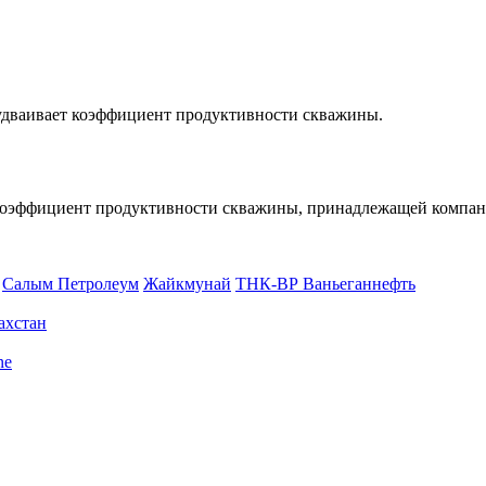
дваивает коэффициент продуктивности скважины.
коэффициент продуктивности скважины, принадлежащей компани
Салым Петролеум
Жайкмунай
ТНК-ВР Ваньеганнефть
ахстан
ne