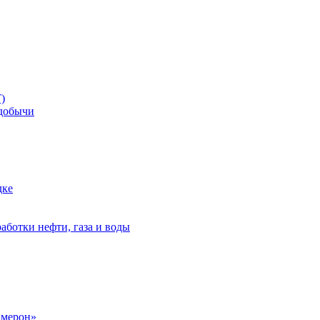
)
добычи
дке
аботки нефти, газа и воды
амерон»