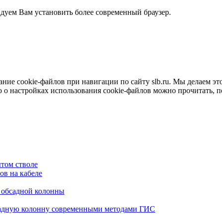
ндуем Вам установить более современный браузер.
е cookie-файлов при навигации по сайту slb.ru. Мы делаем это 
о настройках использования cookie-файлов можно прочитать, 
том стволе
в на кабеле
я обсадной колонны
садную колонну современными методами ГИС