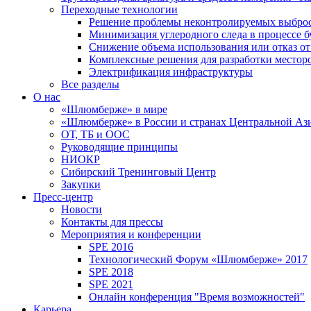
Переходные технологии
Решение проблемы неконтролируемых выбро
Минимизация углеродного следа в процессе б
Снижение объема использования или отказ от
Комплексные решения для разработки место
Электрификация инфраструктуры
Все разделы
О нас
«Шлюмберже» в мире
«Шлюмберже» в России и странах Центральной Аз
ОТ, ТБ и ООС
Руководящие принципы
НИОКР
Сибирский Тренинговый Центр
Закупки
Пресс-центр
Новости
Контакты для прессы
Мероприятия и конференции
SPE 2016
Технологический Форум «Шлюмберже» 2017
SPE 2018
SPE 2021
Онлайн конференция "Время возможностей"
Карьера