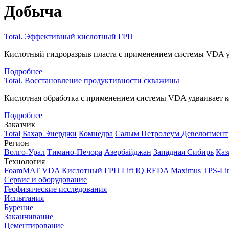
Добыча
Total. Эффективный кислотный ГРП
Кислотный гидроразрыв пласта с применением системы VDA у
Подробнее
Total. Восстановление продуктивности скважины
Кислотная обработка с применением системы VDA удваивает 
Подробнее
Заказчик
Total
Бахар Энерджи
Комнедра
Салым Петролеум Девелопмент
Регион
Волго-Урал
Тимано-Печора
Азербайджан
Западная Сибирь
Каз
Технология
FoamMAT
VDA
Кислотный ГРП
Lift IQ
REDA Maximus
TPS-Li
Сервис и оборудование
Геофизические исследования
Испытания
Бурение
Заканчивание
Цементирование