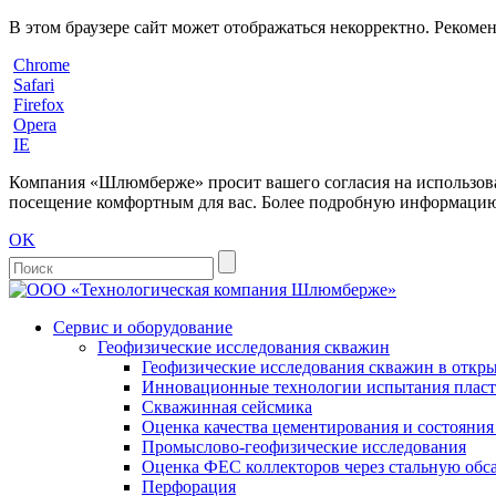
В этом браузере сайт может отображаться некорректно. Рекоме
Chrome
Safari
Firefox
Opera
IE
Компания «Шлюмберже» просит вашего согласия на использовани
посещение комфортным для вас. Более подробную информацию 
OK
Сервис и оборудование
Геофизические исследования скважин
Геофизические исследования скважин в откры
Инновационные технологии испытания пласто
Скважинная сейсмика
Оценка качества цементирования и состояни
Промыслово-геофизические исследования
Оценка ФЕС коллекторов через стальную об
Перфорация