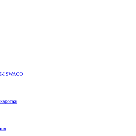
 M-I SWACO
 каротаж
ния