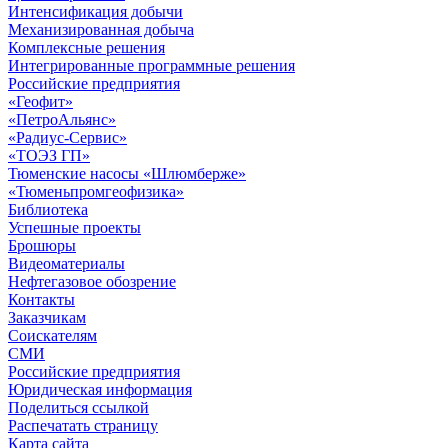
Интенсификация добычи
Механизированная добыча
Комплексные решения
Интегрированные программные решения
Российские предприятия
«Геофит»
«ПетроАльянс»
«Радиус-Сервис»
«ТОЭЗ ГП»
Тюменские насосы «Шлюмберже»
«Тюменьпромгеофизика»
Библиотека
Успешные проекты
Брошюры
Видеоматериалы
Нефтегазовое обозрение
Контакты
Заказчикам
Соискателям
СМИ
Российские предприятия
Юридическая информация
Поделиться ссылкой
Распечатать страницу
Карта сайта