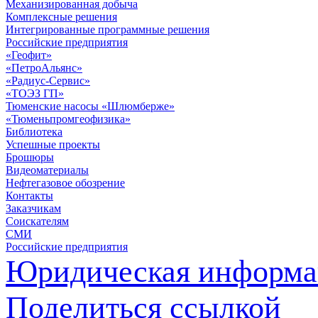
Механизированная добыча
Комплексные решения
Интегрированные программные решения
Российские предприятия
«Геофит»
«ПетроАльянс»
«Радиус-Сервис»
«ТОЭЗ ГП»
Тюменские насосы «Шлюмберже»
«Тюменьпромгеофизика»
Библиотека
Успешные проекты
Брошюры
Видеоматериалы
Нефтегазовое обозрение
Контакты
Заказчикам
Соискателям
СМИ
Российские предприятия
Юридическая информа
Поделиться ссылкой