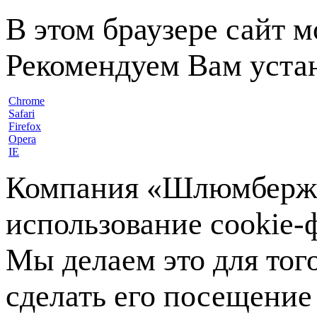
В этом браузере сайт 
Рекомендуем Вам устан
Chrome
Safari
Firefox
Opera
IE
Компания «Шлюмберже»
использование cookie-ф
Мы делаем это для тог
сделать его посещение