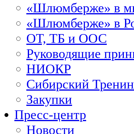
«Шлюмберже» в м
«Шлюмберже» в Ро
ОТ, ТБ и ООС
Руководящие при
НИОКР
Сибирский Тренин
Закупки
Пресс-центр
Новости