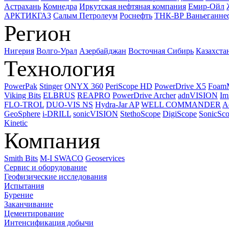
Астрахань
Комнедра
Иркутская нефтяная компания
Емир-Ойл
АРКТИКГАЗ
Салым Петролеум
Роснефть
ТНК-ВР Ваньеганне
Регион
Нигерия
Волго-Урал
Азербайджан
Восточная Сибирь
Казахста
Технология
PowerPak
Stinger
ONYX 360
PeriScope HD
PowerDrive X5
Foam
Viking Bits
ELBRUS
REAPRO
PowerDrive Archer
adnVISION
Im
FLO-TROL
DUO-VIS NS
Hydra-Jar AP
WELL COMMANDER
A
GeoSphere
i-DRILL
sonicVISION
StethoScope
DigiScope
SonicSc
Kinetic
Компания
Smith Bits
M-I SWACO
Geoservices
Сервис и оборудование
Геофизические исследования
Испытания
Бурение
Заканчивание
Цементирование
Интенсификация добычи