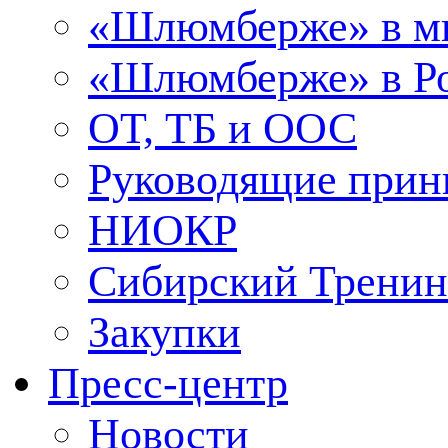
«Шлюмберже» в м
«Шлюмберже» в Ро
ОТ, ТБ и ООС
Руководящие при
НИОКР
Сибирский Тренин
Закупки
Пресс-центр
Новости