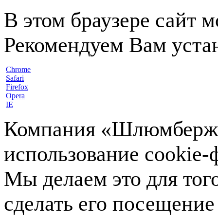
В этом браузере сайт 
Рекомендуем Вам устан
Chrome
Safari
Firefox
Opera
IE
Компания «Шлюмберже»
использование cookie-ф
Мы делаем это для тог
сделать его посещение