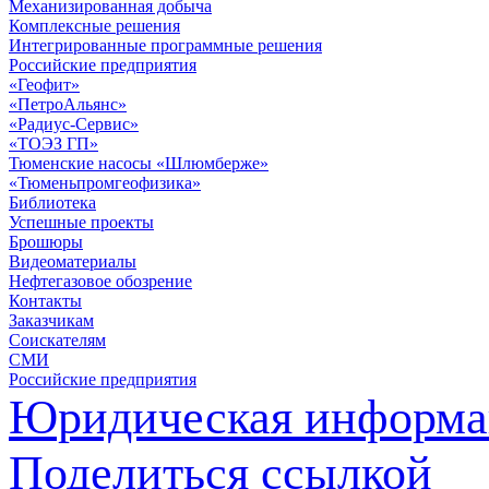
Механизированная добыча
Комплексные решения
Интегрированные программные решения
Российские предприятия
«Геофит»
«ПетроАльянс»
«Радиус-Сервис»
«ТОЭЗ ГП»
Тюменские насосы «Шлюмберже»
«Тюменьпромгеофизика»
Библиотека
Успешные проекты
Брошюры
Видеоматериалы
Нефтегазовое обозрение
Контакты
Заказчикам
Соискателям
СМИ
Российские предприятия
Юридическая информа
Поделиться ссылкой