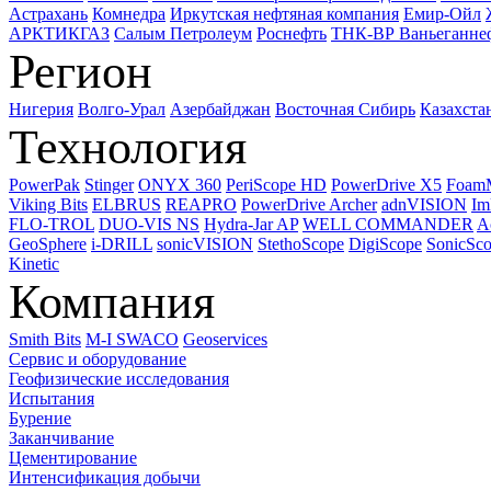
Астрахань
Комнедра
Иркутская нефтяная компания
Емир-Ойл
АРКТИКГАЗ
Салым Петролеум
Роснефть
ТНК-ВР Ваньеганне
Регион
Нигерия
Волго-Урал
Азербайджан
Восточная Сибирь
Казахста
Технология
PowerPak
Stinger
ONYX 360
PeriScope HD
PowerDrive X5
Foam
Viking Bits
ELBRUS
REAPRO
PowerDrive Archer
adnVISION
Im
FLO-TROL
DUO-VIS NS
Hydra-Jar AP
WELL COMMANDER
A
GeoSphere
i-DRILL
sonicVISION
StethoScope
DigiScope
SonicSc
Kinetic
Компания
Smith Bits
M-I SWACO
Geoservices
Сервис и оборудование
Геофизические исследования
Испытания
Бурение
Заканчивание
Цементирование
Интенсификация добычи