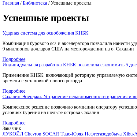
Главная
/
Библиотека
/
Успешные проекты
Успешные проекты
Ударная система для освобожения КНБК
Комбинация бурового яса и акселератора позволила нанести уд
9 миллионов долларов США на месторождении на о. Сахалин
Подробнее
Индивидуальная разработка КНБК позволила сэкономить 5 дн
Применение КНБК, включающей роторную управляемую сист
времени с установкой нового рекорда.
Подробнее
Сахалин Энерджи. Устранение неравномерности вращения и в
Комплексное решение позволило компании оператору успешн
условиях бурения на шельфе острова Сахалин.
Подробнее
Заказчик
ЛУКОЙЛ
Chevron
SOCAR
Таас-Юрях Нефтегазодобыча
Xibu-