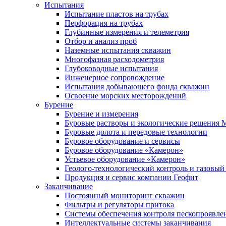
Испытания
Испытание пластов на трубах
Перфорация на трубах
Глубинные измерения и телеметрия
Отбор и анализ проб
Наземные испытания скважин
Многофазная расходометрия
Глубоководные испытания
Инженерное сопровождение
Испытания добывающего фонда скважин
Освоение морских месторождений
Бурение
Бурение и измерения
Буровые растворы и экологические решения
Буровые долота и передовые технологии
Буровое оборудование и сервисы
Буровое оборудование «Камерон»
Устьевое оборудование «Камерон»
Геолого-технологический контроль и газовый
Продукция и сервис компании Геофит
Заканчивание
Постоянный мониторинг скважин
Фильтры и регуляторы притока
Cистемы обеспечения контроля пескопроявле
Интеллектуальные системы заканчивания