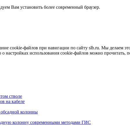
ндуем Вам установить более современный браузер.
е cookie-файлов при навигации по сайту slb.ru. Мы делаем это 
о настройках использования cookie-файлов можно прочитать, 
том стволе
в на кабеле
я обсадной колонны
садную колонну современными методами ГИС