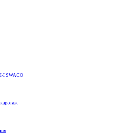
 M-I SWACO
 каротаж
ния