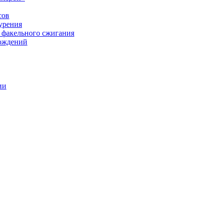
сов
урения
 факельного сжигания
рождений
ии