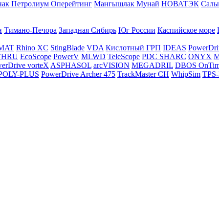
нак Петролиум Оперейтинг
Мангышлак Мунай
НОВАТЭК
Салы
н
Тимано-Печора
Западная Сибирь
Юг России
Каспийское море
MAT
Rhino XC
StingBlade
VDA
Кислотный ГРП
IDEAS
PowerDri
THRU
EcoScope
PowerV
MLWD
TeleScope
PDC SHARC
ONYX
M
erDrive vorteX
ASPHASOL
arcVISION
MEGADRIL
DBOS OnTi
POLY-PLUS
PowerDrive Archer 475
TrackMaster CH
WhipSim
TPS-