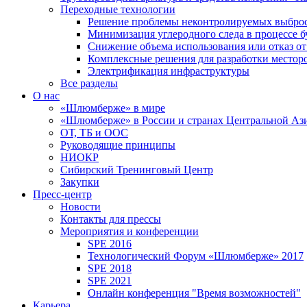
Переходные технологии
Решение проблемы неконтролируемых выбро
Минимизация углеродного следа в процессе б
Снижение объема использования или отказ от
Комплексные решения для разработки место
Электрификация инфраструктуры
Все разделы
О нас
«Шлюмберже» в мире
«Шлюмберже» в России и странах Центральной Аз
ОТ, ТБ и ООС
Руководящие принципы
НИОКР
Сибирский Тренинговый Центр
Закупки
Пресс-центр
Новости
Контакты для прессы
Мероприятия и конференции
SPE 2016
Технологический Форум «Шлюмберже» 2017
SPE 2018
SPE 2021
Онлайн конференция "Время возможностей"
Карьера