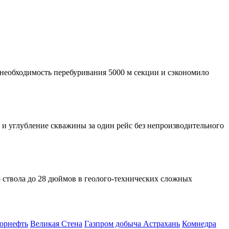
 необходимость перебуривания 5000 м секции и сэкономило
 и углубление скважины за один рейс без непроизводительного
о
ствола до 28 дюймов в
геолого-технических
сложных
орнефть
Великая Стена
Газпром добыча Астрахань
Комнедра