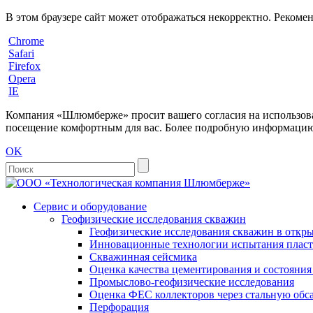
В этом браузере сайт может отображаться некорректно. Рекоме
Chrome
Safari
Firefox
Opera
IE
Компания «Шлюмберже» просит вашего согласия на использовани
посещение комфортным для вас. Более подробную информацию 
OK
Сервис и оборудование
Геофизические исследования скважин
Геофизические исследования скважин в откры
Инновационные технологии испытания пласто
Скважинная сейсмика
Оценка качества цементирования и состояни
Промыслово-геофизические исследования
Оценка ФЕС коллекторов через стальную об
Перфорация