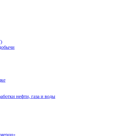
)
добычи
дке
аботки нефти, газа и воды
амерон»