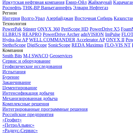
Иркутская нефтяная компания
Емир-Ойл
Жайкмунай
Kарачага
Роснефть
ТНК-ВР Ваньеганнефть
Элвари Нефтегаз
Регион
Нигерия
Волго-Урал
Азербайджан
Восточная Сибирь
Казахста
Технология
PowerPak
Stinger
ONYX 360
PeriScope HD
PowerDrive X5
Foam
ELBRUS
REAPRO
PowerDrive Archer
adnVISION
ImPulse
FLO
Hydra-Jar AP
WELL COMMANDER
Accelerator AP
ONYX II
Pow
StethoScope
DigiScope
SonicScope
REDA Maximus
FLO-VIS NT
Компания
Smith Bits
M-I SWACO
Geoservices
Сервис и оборудование
Геофизические исследования
Испытания
Бурение
Заканчивание
Цементирование
Интенсификация добычи
Механизированная добыча
Комплексные решения
Интегрированные программные решения
Российские предприятия
«Геофит»
«ПетроАльянс»
«Радиус-Сервис»