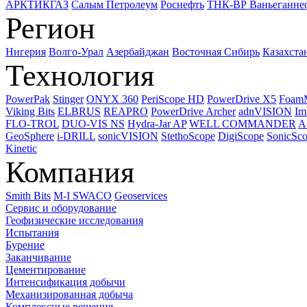
АРКТИКГАЗ
Салым Петролеум
Роснефть
ТНК-ВР Ваньеганне
Регион
Нигерия
Волго-Урал
Азербайджан
Восточная Сибирь
Казахста
Технология
PowerPak
Stinger
ONYX 360
PeriScope HD
PowerDrive X5
Foam
Viking Bits
ELBRUS
REAPRO
PowerDrive Archer
adnVISION
Im
FLO-TROL
DUO-VIS NS
Hydra-Jar AP
WELL COMMANDER
A
GeoSphere
i-DRILL
sonicVISION
StethoScope
DigiScope
SonicSc
Kinetic
Компания
Smith Bits
M-I SWACO
Geoservices
Сервис и оборудование
Геофизические исследования
Испытания
Бурение
Заканчивание
Цементирование
Интенсификация добычи
Механизированная добыча
Комплексные решения