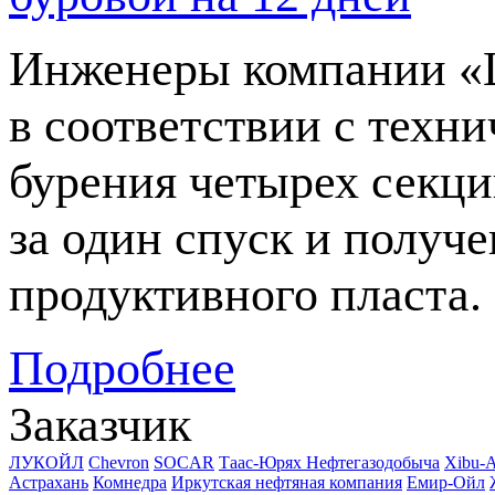
Инженеры компании «
в соответствии с техн
бурения четырех секц
за один спуск и получ
продуктивного пласта.
Подробнее
Заказчик
ЛУКОЙЛ
Chevron
SOCAR
Таас-Юрях Нефтегазодобыча
Xibu-
Астрахань
Комнедра
Иркутская нефтяная компания
Емир-Ойл