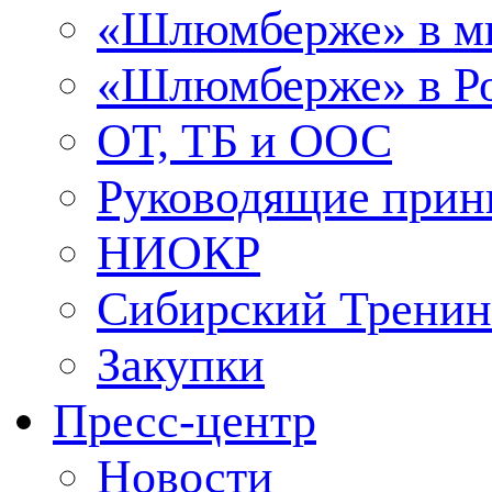
«Шлюмберже» в м
«Шлюмберже» в Ро
ОТ, ТБ и ООС
Руководящие при
НИОКР
Сибирский Тренин
Закупки
Пресс-центр
Новости