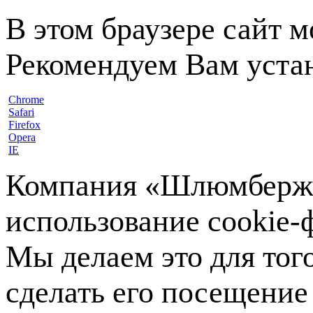
В этом браузере сайт 
Рекомендуем Вам устан
Chrome
Safari
Firefox
Opera
IE
Компания «Шлюмберже»
использование cookie-ф
Мы делаем это для тог
сделать его посещение