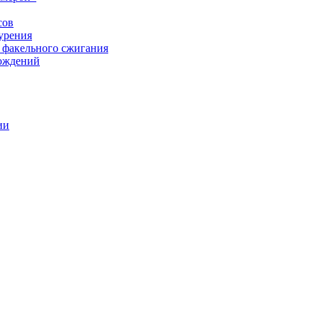
сов
урения
 факельного сжигания
рождений
ии