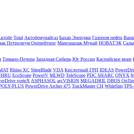
Актобе
Total
Актобемунайгаз
Бахар Энерджи
Газпром нефть
Ванк
нак Петролиум Оперейтинг
Мангышлак Мунай
НОВАТЭК
Салы
н
Тимано-Печора
Западная Сибирь
Юг России
Каспийское море
MAT
Rhino XC
StingBlade
VDA
Кислотный ГРП
IDEAS
PowerDri
THRU
EcoScope
PowerV
MLWD
TeleScope
PDC SHARC
ONYX
M
erDrive vorteX
ASPHASOL
arcVISION
MEGADRIL
DBOS OnTi
POLY-PLUS
PowerDrive Archer 475
TrackMaster CH
WhipSim
TPS-