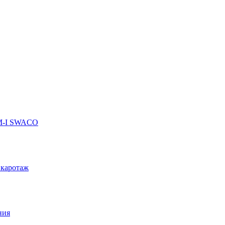
 M-I SWACO
 каротаж
ния