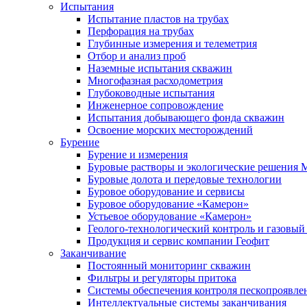
Испытания
Испытание пластов на трубах
Перфорация на трубах
Глубинные измерения и телеметрия
Отбор и анализ проб
Наземные испытания скважин
Многофазная расходометрия
Глубоководные испытания
Инженерное сопровождение
Испытания добывающего фонда скважин
Освоение морских месторождений
Бурение
Бурение и измерения
Буровые растворы и экологические решения
Буровые долота и передовые технологии
Буровое оборудование и сервисы
Буровое оборудование «Камерон»
Устьевое оборудование «Камерон»
Геолого-технологический контроль и газовый
Продукция и сервис компании Геофит
Заканчивание
Постоянный мониторинг скважин
Фильтры и регуляторы притока
Cистемы обеспечения контроля пескопроявле
Интеллектуальные системы заканчивания