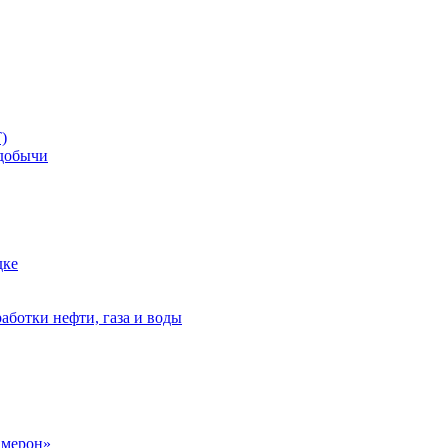
)
добычи
дке
аботки нефти, газа и воды
амерон»