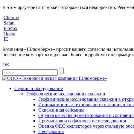
В этом браузере сайт может отображаться некорректно. Рекоме
Chrome
Safari
Firefox
Opera
IE
Компания «Шлюмберже» просит вашего согласия на использовани
посещение комфортным для вас. Более подробную информацию 
OK
Сервис и оборудование
Геофизические исследования скважин
Геофизические исследования скважин в откры
Инновационные технологии испытания пласто
Скважинная сейсмика
Оценка качества цементирования и состояни
Промыслово-геофизические исследования
Оценка ФЕС коллекторов через стальную об
Перфорация