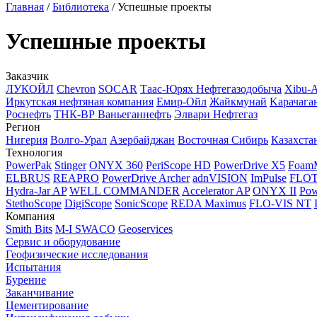
Главная
/
Библиотека
/
Успешные проекты
Успешные проекты
Заказчик
ЛУКОЙЛ
Chevron
SOCAR
Таас-Юрях Нефтегазодобыча
Xibu-
Иркутская нефтяная компания
Емир-Ойл
Жайкмунай
Kарачага
Роснефть
ТНК-ВР Ваньеганнефть
Элвари Нефтегаз
Регион
Нигерия
Волго-Урал
Азербайджан
Восточная Сибирь
Казахста
Технология
PowerPak
Stinger
ONYX 360
PeriScope HD
PowerDrive X5
Foam
ELBRUS
REAPRO
PowerDrive Archer
adnVISION
ImPulse
FLO
Hydra-Jar AP
WELL COMMANDER
Accelerator AP
ONYX II
Pow
StethoScope
DigiScope
SonicScope
REDA Maximus
FLO-VIS NT
Компания
Smith Bits
M-I SWACO
Geoservices
Сервис и оборудование
Геофизические исследования
Испытания
Бурение
Заканчивание
Цементирование