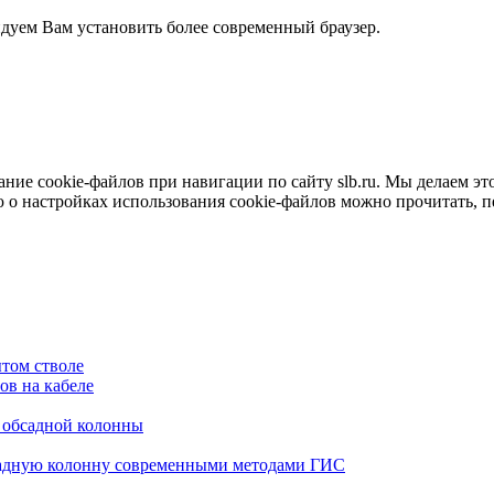
ндуем Вам установить более современный браузер.
е cookie-файлов при навигации по сайту slb.ru. Мы делаем это 
о настройках использования cookie-файлов можно прочитать, 
том стволе
в на кабеле
я обсадной колонны
садную колонну современными методами ГИС