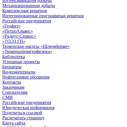
Интенсификация добычи
Механизированная добыча
Комплексные решения
Интегрированные программные решения
Российские предприятия
«Геофит»
«ПетроАльянс»
«Радиус-Сервис»
«ТОЭЗ ГП»
Тюменские насосы «Шлюмберже»
«Тюменьпромгеофизика»
Библиотека
Успешные проекты
Брошюры
Видеоматериалы
Нефтегазовое обозрение
Контакты
Заказчикам
Соискателям
СМИ
Российские предприятия
Юридическая информация
Поделиться ссылкой
Распечатать страницу
Карта сайта