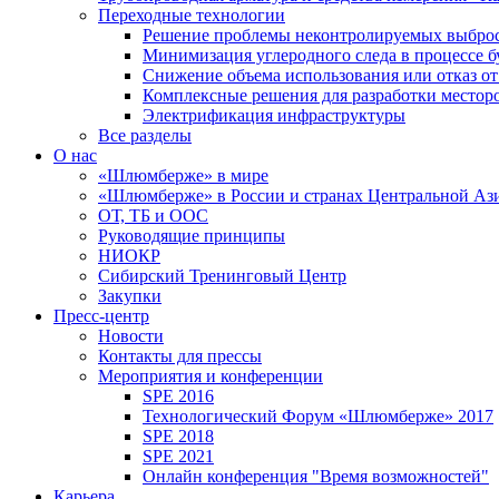
Переходные технологии
Решение проблемы неконтролируемых выбро
Минимизация углеродного следа в процессе б
Снижение объема использования или отказ от
Комплексные решения для разработки место
Электрификация инфраструктуры
Все разделы
О нас
«Шлюмберже» в мире
«Шлюмберже» в России и странах Центральной Аз
ОТ, ТБ и ООС
Руководящие принципы
НИОКР
Сибирский Тренинговый Центр
Закупки
Пресс-центр
Новости
Контакты для прессы
Мероприятия и конференции
SPE 2016
Технологический Форум «Шлюмберже» 2017
SPE 2018
SPE 2021
Онлайн конференция "Время возможностей"
Карьера