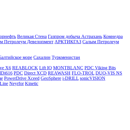
орнефть
Великая Стена
Газпром добыча Астрахань
Комнедра
м Петролеум Девелопмент
АРКТИКГАЗ
Салым Петролеум
Балтийское море
Сахалин
Туркменистан
ve X6
REABLOCK
Lift IQ
MONTBLANC
PDC Viking Bits
Di616
PDC
Direct XCD
REAWASH
FLO-TROL
DUO-VIS NS
me
PowerDrive Xceed
GeoSphere
i-DRILL
sonicVISION
Line
Neyrfor
Kinetic