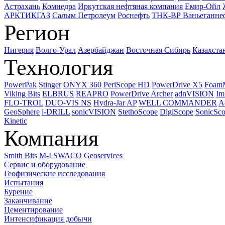
Астрахань
Комнедра
Иркутская нефтяная компания
Емир-Ойл
АРКТИКГАЗ
Салым Петролеум
Роснефть
ТНК-ВР Ваньеганне
Регион
Нигерия
Волго-Урал
Азербайджан
Восточная Сибирь
Казахста
Технология
PowerPak
Stinger
ONYX 360
PeriScope HD
PowerDrive X5
Foam
Viking Bits
ELBRUS
REAPRO
PowerDrive Archer
adnVISION
Im
FLO-TROL
DUO-VIS NS
Hydra-Jar AP
WELL COMMANDER
A
GeoSphere
i-DRILL
sonicVISION
StethoScope
DigiScope
SonicSc
Kinetic
Компания
Smith Bits
M-I SWACO
Geoservices
Сервис и оборудование
Геофизические исследования
Испытания
Бурение
Заканчивание
Цементирование
Интенсификация добычи