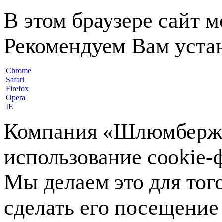
В этом браузере сайт 
Рекомендуем Вам устан
Chrome
Safari
Firefox
Opera
IE
Компания «Шлюмберже»
использование cookie-ф
Мы делаем это для тог
сделать его посещение