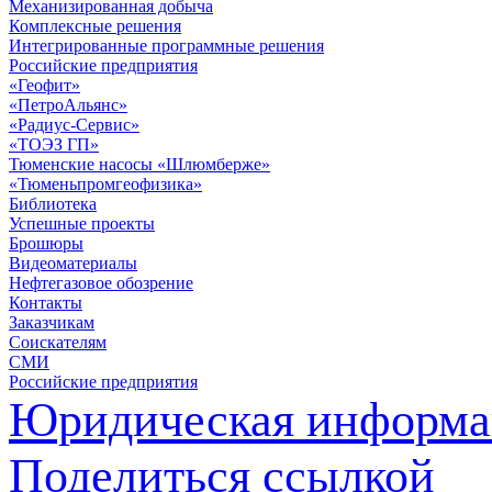
Механизированная добыча
Комплексные решения
Интегрированные программные решения
Российские предприятия
«Геофит»
«ПетроАльянс»
«Радиус-Сервис»
«ТОЭЗ ГП»
Тюменские насосы «Шлюмберже»
«Тюменьпромгеофизика»
Библиотека
Успешные проекты
Брошюры
Видеоматериалы
Нефтегазовое обозрение
Контакты
Заказчикам
Соискателям
СМИ
Российские предприятия
Юридическая информа
Поделиться ссылкой