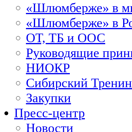
«Шлюмберже» в м
«Шлюмберже» в Ро
ОТ, ТБ и ООС
Руководящие при
НИОКР
Сибирский Тренин
Закупки
Пресс-центр
Новости