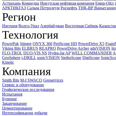
Астрахань
Комнедра
Иркутская нефтяная компания
Емир-Ойл
АРКТИКГАЗ
Салым Петролеум
Роснефть
ТНК-ВР Ваньеганне
Регион
Нигерия
Волго-Урал
Азербайджан
Восточная Сибирь
Казахста
Технология
PowerPak
Stinger
ONYX 360
PeriScope HD
PowerDrive X5
Foam
Viking Bits
ELBRUS
REAPRO
PowerDrive Archer
adnVISION
Im
FLO-TROL
DUO-VIS NS
Hydra-Jar AP
WELL COMMANDER
A
GeoSphere
i-DRILL
sonicVISION
StethoScope
DigiScope
SonicSc
Kinetic
Компания
Smith Bits
M-I SWACO
Geoservices
Сервис и оборудование
Геофизические исследования
Испытания
Бурение
Заканчивание
Цементирование
Интенсификация добычи