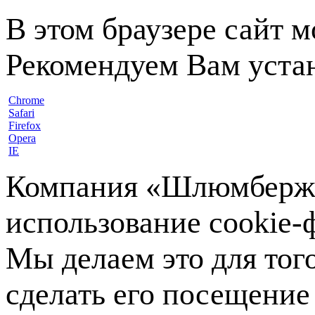
В этом браузере сайт 
Рекомендуем Вам устан
Chrome
Safari
Firefox
Opera
IE
Компания «Шлюмберже»
использование cookie-ф
Мы делаем это для тог
сделать его посещение