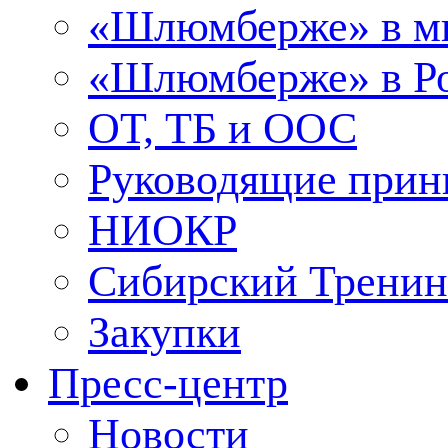
«Шлюмберже» в м
«Шлюмберже» в Ро
ОТ, ТБ и ООС
Руководящие при
НИОКР
Сибирский Тренин
Закупки
Пресс-центр
Новости