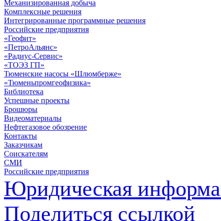
Механизированная добыча
Комплексные решения
Интегрированные программные решения
Российские предприятия
«Геофит»
«ПетроАльянс»
«Радиус-Сервис»
«ТОЭЗ ГП»
Тюменские насосы «Шлюмберже»
«Тюменьпромгеофизика»
Библиотека
Успешные проекты
Брошюры
Видеоматериалы
Нефтегазовое обозрение
Контакты
Заказчикам
Соискателям
СМИ
Российские предприятия
Юридическая информа
Поделиться ссылкой