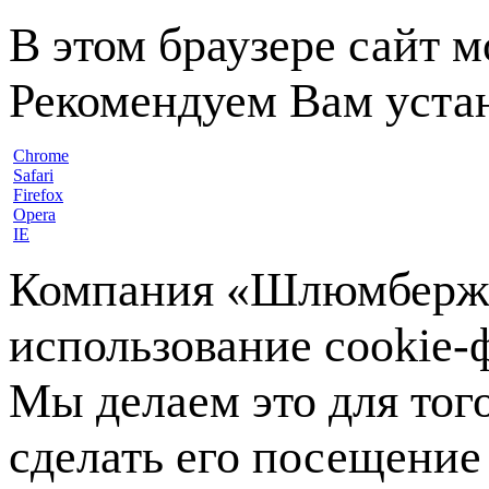
В этом браузере сайт 
Рекомендуем Вам устан
Chrome
Safari
Firefox
Opera
IE
Компания «Шлюмберже»
использование cookie-ф
Мы делаем это для тог
сделать его посещение