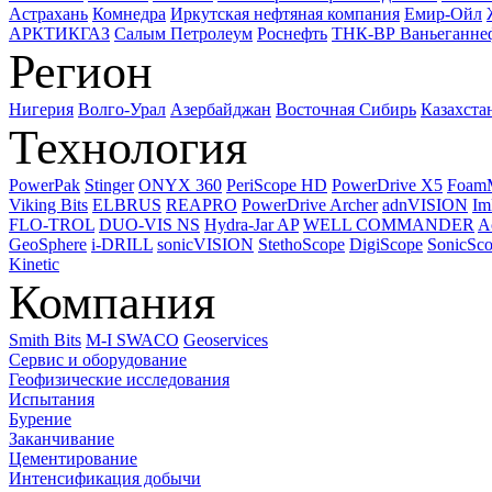
Астрахань
Комнедра
Иркутская нефтяная компания
Емир-Ойл
АРКТИКГАЗ
Салым Петролеум
Роснефть
ТНК-ВР Ваньеганне
Регион
Нигерия
Волго-Урал
Азербайджан
Восточная Сибирь
Казахста
Технология
PowerPak
Stinger
ONYX 360
PeriScope HD
PowerDrive X5
Foam
Viking Bits
ELBRUS
REAPRO
PowerDrive Archer
adnVISION
Im
FLO-TROL
DUO-VIS NS
Hydra-Jar AP
WELL COMMANDER
A
GeoSphere
i-DRILL
sonicVISION
StethoScope
DigiScope
SonicSc
Kinetic
Компания
Smith Bits
M-I SWACO
Geoservices
Сервис и оборудование
Геофизические исследования
Испытания
Бурение
Заканчивание
Цементирование
Интенсификация добычи