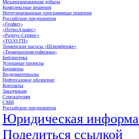
Механизированная добыча
Комплексные решения
Интегрированные программные решения
Российские предприятия
«Геофит»
«ПетроАльянс»
«Радиус-Сервис»
«ТОЭЗ ГП»
Тюменские насосы «Шлюмберже»
«Тюменьпромгеофизика»
Библиотека
Успешные проекты
Брошюры
Видеоматериалы
Нефтегазовое обозрение
Контакты
Заказчикам
Соискателям
СМИ
Российские предприятия
Юридическая информа
Поделиться ссылкой