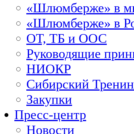
«Шлюмберже» в м
«Шлюмберже» в Ро
ОТ, ТБ и ООС
Руководящие при
НИОКР
Сибирский Тренин
Закупки
Пресс-центр
Новости