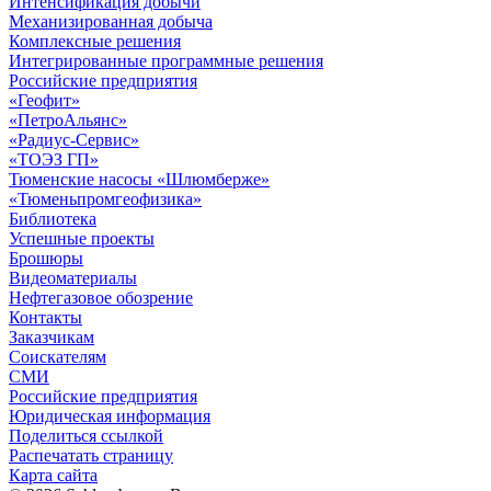
Интенсификация добычи
Механизированная добыча
Комплексные решения
Интегрированные программные решения
Российские предприятия
«Геофит»
«ПетроАльянс»
«Радиус-Сервис»
«ТОЭЗ ГП»
Тюменские насосы «Шлюмберже»
«Тюменьпромгеофизика»
Библиотека
Успешные проекты
Брошюры
Видеоматериалы
Нефтегазовое обозрение
Контакты
Заказчикам
Соискателям
СМИ
Российские предприятия
Юридическая информация
Поделиться ссылкой
Распечатать страницу
Карта сайта