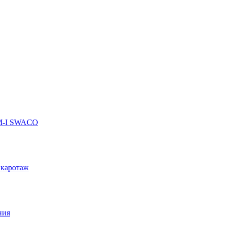
 M-I SWACO
 каротаж
ния