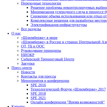
Переходные технологии
Решение проблемы неконтролируемых выбро
Минимизация углеродного следа в процессе б
Снижение объема использования или отказ от
Комплексные решения для разработки место
Электрификация инфраструктуры
Все разделы
О нас
«Шлюмберже» в мире
«Шлюмберже» в России и странах Центральной Аз
ОТ, ТБ и ООС
Руководящие принципы
НИОКР
Сибирский Тренинговый Центр
Закупки
Пресс-центр
Новости
Контакты для прессы
Мероприятия и конференции
SPE 2016
Технологический Форум «Шлюмберже» 2017
SPE 2018
SPE 2021
Онлайн конференция "Время возможностей"
Карьера