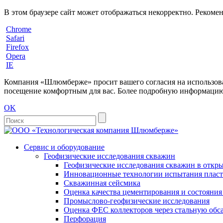
В этом браузере сайт может отображаться некорректно. Рекоме
Chrome
Safari
Firefox
Opera
IE
Компания «Шлюмберже» просит вашего согласия на использовани
посещение комфортным для вас. Более подробную информацию 
OK
Сервис и оборудование
Геофизические исследования скважин
Геофизические исследования скважин в откры
Инновационные технологии испытания пласто
Скважинная сейсмика
Оценка качества цементирования и состояни
Промыслово-геофизические исследования
Оценка ФЕС коллекторов через стальную об
Перфорация