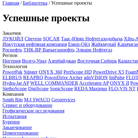
Главная
/
Библиотека
/
Успешные проекты
Успешные проекты
Заказчик
ЛУКОЙЛ
Chevron
SOCAR
Таас-Юрях Нефтегазодобыча
Xibu-
Иркутская нефтяная компания
Емир-Ойл
Жайкмунай
Kарачага
Роснефть
ТНК-ВР Ваньеганнефть
Элвари Нефтегаз
Регион
Нигерия
Волго-Урал
Азербайджан
Восточная Сибирь
Казахста
Технология
PowerPak
Stinger
ONYX 360
PeriScope HD
PowerDrive X5
Foam
ELBRUS
REAPRO
PowerDrive Archer
adnVISION
ImPulse
FLO
Hydra-Jar AP
WELL COMMANDER
Accelerator AP
ONYX II
Pow
StethoScope
DigiScope
SonicScope
REDA Maximus
FLO-VIS NT
Компания
Smith Bits
M-I SWACO
Geoservices
Сервис и оборудование
Геофизические исследования
Испытания
Бурение
Заканчивание
Цементирование