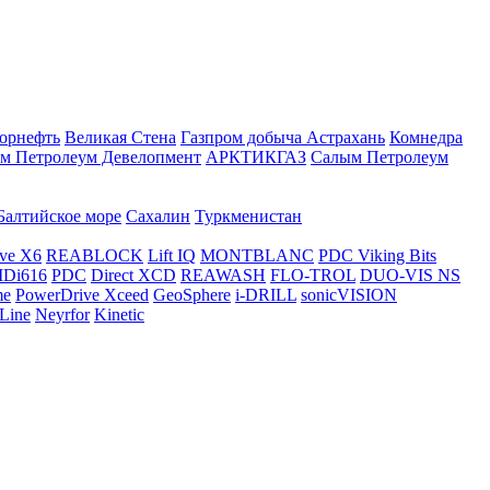
орнефть
Великая Стена
Газпром добыча Астрахань
Комнедра
м Петролеум Девелопмент
АРКТИКГАЗ
Салым Петролеум
Балтийское море
Сахалин
Туркменистан
ve X6
REABLOCK
Lift IQ
MONTBLANC
PDC Viking Bits
Di616
PDC
Direct XCD
REAWASH
FLO-TROL
DUO-VIS NS
me
PowerDrive Xceed
GeoSphere
i-DRILL
sonicVISION
Line
Neyrfor
Kinetic