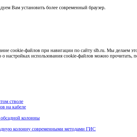
ндуем Вам установить более современный браузер.
е cookie-файлов при навигации по сайту slb.ru. Мы делаем это 
о настройках использования cookie-файлов можно прочитать, 
том стволе
в на кабеле
я обсадной колонны
садную колонну современными методами ГИС