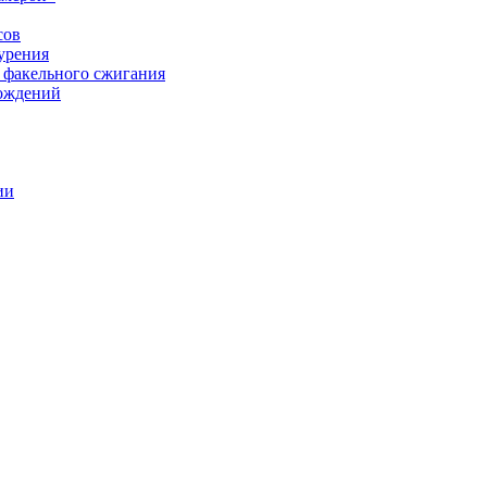
сов
урения
 факельного сжигания
рождений
ии