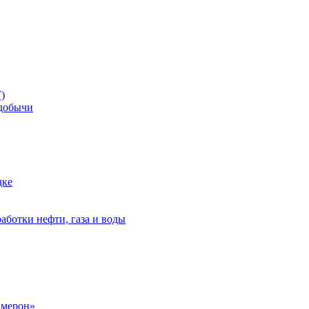
)
добычи
дке
аботки нефти, газа и воды
амерон»