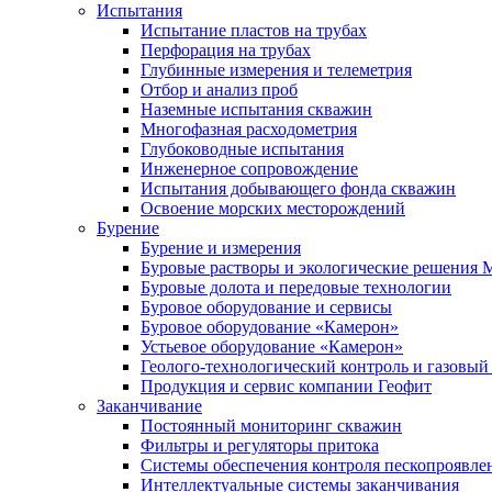
Испытания
Испытание пластов на трубах
Перфорация на трубах
Глубинные измерения и телеметрия
Отбор и анализ проб
Наземные испытания скважин
Многофазная расходометрия
Глубоководные испытания
Инженерное сопровождение
Испытания добывающего фонда скважин
Освоение морских месторождений
Бурение
Бурение и измерения
Буровые растворы и экологические решения
Буровые долота и передовые технологии
Буровое оборудование и сервисы
Буровое оборудование «Камерон»
Устьевое оборудование «Камерон»
Геолого-технологический контроль и газовый
Продукция и сервис компании Геофит
Заканчивание
Постоянный мониторинг скважин
Фильтры и регуляторы притока
Cистемы обеспечения контроля пескопроявле
Интеллектуальные системы заканчивания