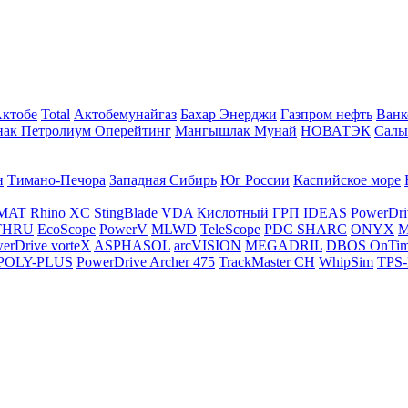
Актобе
Total
Актобемунайгаз
Бахар Энерджи
Газпром нефть
Ванк
нак Петролиум Оперейтинг
Мангышлак Мунай
НОВАТЭК
Салы
н
Тимано-Печора
Западная Сибирь
Юг России
Каспийское море
MAT
Rhino XC
StingBlade
VDA
Кислотный ГРП
IDEAS
PowerDri
THRU
EcoScope
PowerV
MLWD
TeleScope
PDC SHARC
ONYX
M
erDrive vorteX
ASPHASOL
arcVISION
MEGADRIL
DBOS OnTi
POLY-PLUS
PowerDrive Archer 475
TrackMaster CH
WhipSim
TPS-