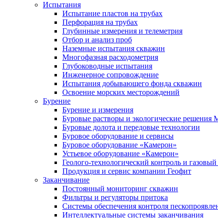
Испытания
Испытание пластов на трубах
Перфорация на трубах
Глубинные измерения и телеметрия
Отбор и анализ проб
Наземные испытания скважин
Многофазная расходометрия
Глубоководные испытания
Инженерное сопровождение
Испытания добывающего фонда скважин
Освоение морских месторождений
Бурение
Бурение и измерения
Буровые растворы и экологические решения
Буровые долота и передовые технологии
Буровое оборудование и сервисы
Буровое оборудование «Камерон»
Устьевое оборудование «Камерон»
Геолого-технологический контроль и газовый
Продукция и сервис компании Геофит
Заканчивание
Постоянный мониторинг скважин
Фильтры и регуляторы притока
Cистемы обеспечения контроля пескопроявле
Интеллектуальные системы заканчивания