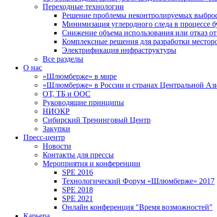
Переходные технологии
Решение проблемы неконтролируемых выбро
Минимизация углеродного следа в процессе б
Снижение объема использования или отказ от
Комплексные решения для разработки место
Электрификация инфраструктуры
Все разделы
О нас
«Шлюмберже» в мире
«Шлюмберже» в России и странах Центральной Аз
ОТ, ТБ и ООС
Руководящие принципы
НИОКР
Сибирский Тренинговый Центр
Закупки
Пресс-центр
Новости
Контакты для прессы
Мероприятия и конференции
SPE 2016
Технологический Форум «Шлюмберже» 2017
SPE 2018
SPE 2021
Онлайн конференция "Время возможностей"
Карьера