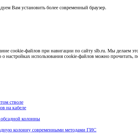
ндуем Вам установить более современный браузер.
е cookie-файлов при навигации по сайту slb.ru. Мы делаем это 
о настройках использования cookie-файлов можно прочитать, 
том стволе
в на кабеле
я обсадной колонны
садную колонну современными методами ГИС