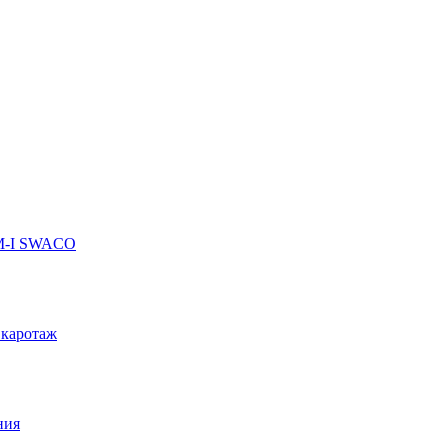
 M-I SWACO
 каротаж
ния