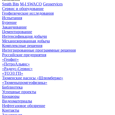
Smith Bits
M-I SWACO
Geoservices
Сервис и оборудование
Геофизические исследования
Испытания
Бурение
Заканчивание
Цементирование
Интенсификация добычи
Механизированная добыча
Комплексные решения
Интегрированные программные решения
Российские предприятия
«Геофит»
«ПетроАльянс»
«Радиус-Сервис»
«ТОЭЗ ГП»
Тюменские насосы «Шлюмберже»
«Тюменьпромгеофизика»
Библиотека
Успешные проекты
Брошюры
Видеоматериалы
Нефтегазовое обозрение
Контакты
Заказчикам