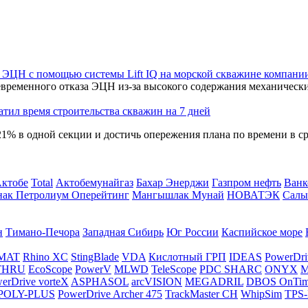
 ЭЦН с помощью системы Lift IQ на морской скважине компани
временного отказа ЭЦН из-за высокого содержания механическ
тил время строительства скважин на 7 дней
21% в одной секции и достичь опережения плана по времени в с
Актобе
Total
Актобемунайгаз
Бахар Энерджи
Газпром нефть
Ванк
нак Петролиум Оперейтинг
Мангышлак Мунай
НОВАТЭК
Салы
н
Тимано-Печора
Западная Сибирь
Юг России
Каспийское море
MAT
Rhino XC
StingBlade
VDA
Кислотный ГРП
IDEAS
PowerDri
THRU
EcoScope
PowerV
MLWD
TeleScope
PDC SHARC
ONYX
M
erDrive vorteX
ASPHASOL
arcVISION
MEGADRIL
DBOS OnTi
POLY-PLUS
PowerDrive Archer 475
TrackMaster CH
WhipSim
TPS-