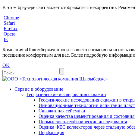
В этом браузере сайт может отображаться некорректно. Рекоме
Chrome
Safari
Firefox
Opera
IE
Компания «Шлюмберже» просит вашего согласия на использовани
посещение комфортным для вас. Более подробную информацию 
OK
Сервис и оборудование
Геофизические исследования скважин
Геофизические исследования скважин в откры
Инновационные технологии испытания пласто
Скважинная сейсмика
Оценка качества цементирования и состояни
Промыслово-геофизические исследования
Оценка ФЕС коллекторов через стальную об
Перфорация