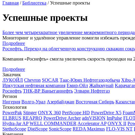
Главная
/
Библиотека
/
Успешные проекты
Успешные проекты
Более чем четырехкратное увеличение межремонтного периода
Мониторинг и удалённое управление помогли избежать прежде
Подробнее
Роснефть. Переход на облегченную конструкцию скважин сокра
Компания «Роснефть» смогла увеличить скорость проходки на 
Подробнее
Заказчик
ЛУКОЙЛ
Chevron
SOCAR
Таас-Юрях Нефтегазодобыча
Xibu-
Иркутская нефтяная компания
Емир-Ойл
Жайкмунай
Kарачага
Роснефть
ТНК-ВР Ваньеганнефть
Элвари Нефтегаз
Регион
Нигерия
Волго-Урал
Азербайджан
Восточная Сибирь
Казахста
Технология
PowerPak
Stinger
ONYX 360
PeriScope HD
PowerDrive X5
Foam
ELBRUS
REAPRO
PowerDrive Archer
adnVISION
ImPulse
FLO
Hydra-Jar AP
WELL COMMANDER
Accelerator AP
ONYX II
Pow
StethoScope
DigiScope
SonicScope
REDA Maximus
FLO-VIS NT
Компания