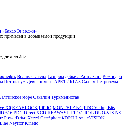
и «Бахар Энерджи»
их примесей в добываемой продукции
реднем на 28%.
орнефть
Великая Стена
Газпром добыча Астрахань
Комнедра
м Петролеум Девелопмент
АРКТИКГАЗ
Салым Петролеум
Балтийское море
Сахалин
Туркменистан
ve X6
REABLOCK
Lift IQ
MONTBLANC
PDC Viking Bits
Di616
PDC
Direct XCD
REAWASH
FLO-TROL
DUO-VIS NS
me
PowerDrive Xceed
GeoSphere
i-DRILL
sonicVISION
Line
Neyrfor
Kinetic