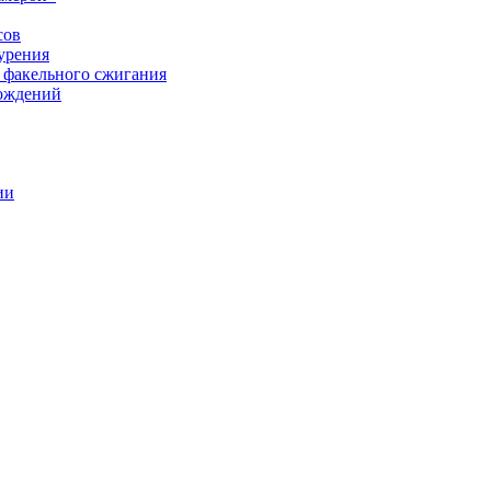
сов
урения
 факельного сжигания
рождений
ии