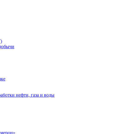
)
добычи
дке
аботки нефти, газа и воды
амерон»