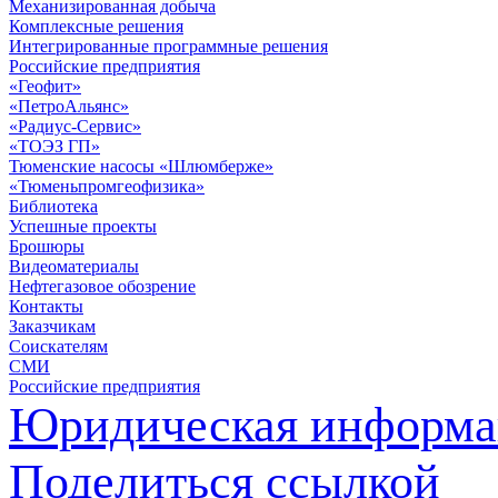
Механизированная добыча
Комплексные решения
Интегрированные программные решения
Российские предприятия
«Геофит»
«ПетроАльянс»
«Радиус-Сервис»
«ТОЭЗ ГП»
Тюменские насосы «Шлюмберже»
«Тюменьпромгеофизика»
Библиотека
Успешные проекты
Брошюры
Видеоматериалы
Нефтегазовое обозрение
Контакты
Заказчикам
Соискателям
СМИ
Российские предприятия
Юридическая информа
Поделиться ссылкой