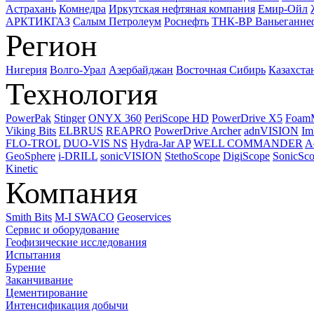
Астрахань
Комнедра
Иркутская нефтяная компания
Емир-Ойл
АРКТИКГАЗ
Салым Петролеум
Роснефть
ТНК-ВР Ваньеганне
Регион
Нигерия
Волго-Урал
Азербайджан
Восточная Сибирь
Казахста
Технология
PowerPak
Stinger
ONYX 360
PeriScope HD
PowerDrive X5
Foam
Viking Bits
ELBRUS
REAPRO
PowerDrive Archer
adnVISION
Im
FLO-TROL
DUO-VIS NS
Hydra-Jar AP
WELL COMMANDER
A
GeoSphere
i-DRILL
sonicVISION
StethoScope
DigiScope
SonicSc
Kinetic
Компания
Smith Bits
M-I SWACO
Geoservices
Сервис и оборудование
Геофизические исследования
Испытания
Бурение
Заканчивание
Цементирование
Интенсификация добычи