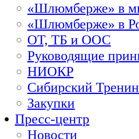
«Шлюмберже» в м
«Шлюмберже» в Ро
ОТ, ТБ и ООС
Руководящие при
НИОКР
Сибирский Тренин
Закупки
Пресс-центр
Новости