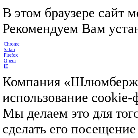
В этом браузере сайт 
Рекомендуем Вам устан
Chrome
Safari
Firefox
Opera
IE
Компания «Шлюмберже»
использование cookie-ф
Мы делаем это для тог
сделать его посещение