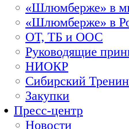
«Шлюмберже» в м
«Шлюмберже» в Ро
ОТ, ТБ и ООС
Руководящие при
НИОКР
Сибирский Тренин
Закупки
Пресс-центр
Новости