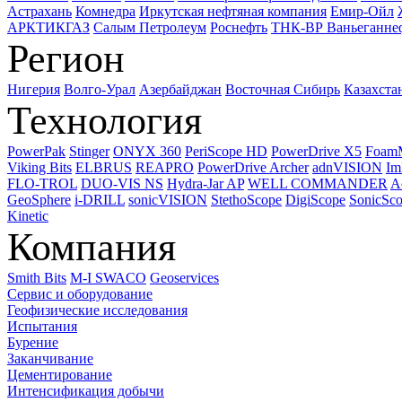
Астрахань
Комнедра
Иркутская нефтяная компания
Емир-Ойл
АРКТИКГАЗ
Салым Петролеум
Роснефть
ТНК-ВР Ваньеганне
Регион
Нигерия
Волго-Урал
Азербайджан
Восточная Сибирь
Казахста
Технология
PowerPak
Stinger
ONYX 360
PeriScope HD
PowerDrive X5
Foam
Viking Bits
ELBRUS
REAPRO
PowerDrive Archer
adnVISION
Im
FLO-TROL
DUO-VIS NS
Hydra-Jar AP
WELL COMMANDER
A
GeoSphere
i-DRILL
sonicVISION
StethoScope
DigiScope
SonicSc
Kinetic
Компания
Smith Bits
M-I SWACO
Geoservices
Сервис и оборудование
Геофизические исследования
Испытания
Бурение
Заканчивание
Цементирование
Интенсификация добычи