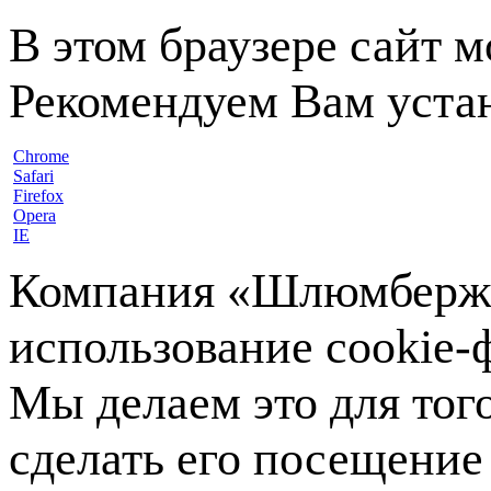
В этом браузере сайт 
Рекомендуем Вам устан
Chrome
Safari
Firefox
Opera
IE
Компания «Шлюмберже»
использование cookie-ф
Мы делаем это для тог
сделать его посещение