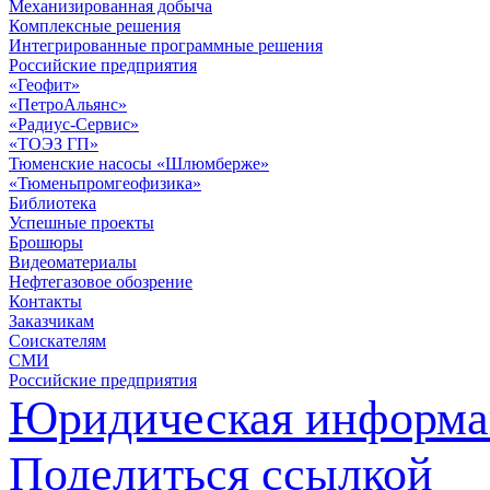
Механизированная добыча
Комплексные решения
Интегрированные программные решения
Российские предприятия
«Геофит»
«ПетроАльянс»
«Радиус-Сервис»
«ТОЭЗ ГП»
Тюменские насосы «Шлюмберже»
«Тюменьпромгеофизика»
Библиотека
Успешные проекты
Брошюры
Видеоматериалы
Нефтегазовое обозрение
Контакты
Заказчикам
Соискателям
СМИ
Российские предприятия
Юридическая информа
Поделиться ссылкой