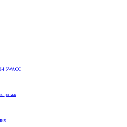
 M-I SWACO
 каротаж
ния