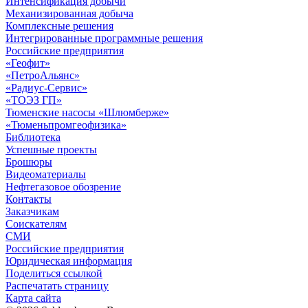
Интенсификация добычи
Механизированная добыча
Комплексные решения
Интегрированные программные решения
Российские предприятия
«Геофит»
«ПетроАльянс»
«Радиус-Сервис»
«ТОЭЗ ГП»
Тюменские насосы «Шлюмберже»
«Тюменьпромгеофизика»
Библиотека
Успешные проекты
Брошюры
Видеоматериалы
Нефтегазовое обозрение
Контакты
Заказчикам
Соискателям
СМИ
Российские предприятия
Юридическая информация
Поделиться ссылкой
Распечатать страницу
Карта сайта