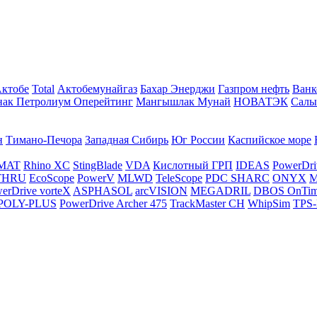
Актобе
Total
Актобемунайгаз
Бахар Энерджи
Газпром нефть
Ванк
нак Петролиум Оперейтинг
Мангышлак Мунай
НОВАТЭК
Салы
н
Тимано-Печора
Западная Сибирь
Юг России
Каспийское море
MAT
Rhino XC
StingBlade
VDA
Кислотный ГРП
IDEAS
PowerDri
THRU
EcoScope
PowerV
MLWD
TeleScope
PDC SHARC
ONYX
M
erDrive vorteX
ASPHASOL
arcVISION
MEGADRIL
DBOS OnTi
POLY-PLUS
PowerDrive Archer 475
TrackMaster CH
WhipSim
TPS-