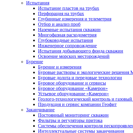
Испытания
Испытание пластов на трубах
Перфорация на трубах
Глубинные измерения и телеметрия
Отбор и анализ проб
Наземные испытания скважин
Многофазная расходометрия
Глубоководные испытания
Инженерное сопровождение
Испытания добывающего фонда скважин
Освоение морских месторождений
Бурение
Бурение и измерения
Буровые растворы и экологические решения
Буровые долота и передовые технологии
Буровое оборудование и сервисы
Буровое оборудование «Камерон»
Устьевое оборудование «Камерон»
Геолого-технологический контроль и газовый
Продукция и сервис компании Геофит
Заканчивание
Постоянный мониторинг скважин
Фильтры и регуляторы притока
Cистемы обеспечения контроля пескопроявле
Интеллектуальные системы заканчивания