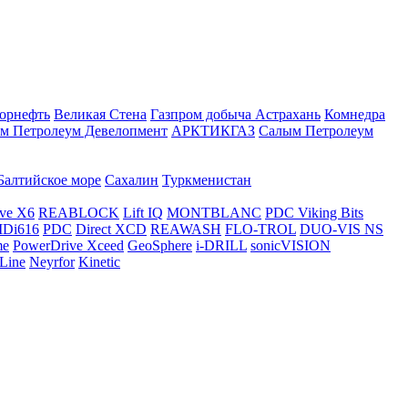
орнефть
Великая Стена
Газпром добыча Астрахань
Комнедра
м Петролеум Девелопмент
АРКТИКГАЗ
Салым Петролеум
Балтийское море
Сахалин
Туркменистан
ve X6
REABLOCK
Lift IQ
MONTBLANC
PDC Viking Bits
Di616
PDC
Direct XCD
REAWASH
FLO-TROL
DUO-VIS NS
me
PowerDrive Xceed
GeoSphere
i-DRILL
sonicVISION
Line
Neyrfor
Kinetic