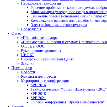
Переходные технологии
Решение проблемы неконтролируемых выбро
Минимизация углеродного следа в процессе б
Снижение объема использования или отказ от
Комплексные решения для разработки место
Электрификация инфраструктуры
Все разделы
О нас
«Шлюмберже» в мире
«Шлюмберже» в России и странах Центральной Аз
ОТ, ТБ и ООС
Руководящие принципы
НИОКР
Сибирский Тренинговый Центр
Закупки
Пресс-центр
Новости
Контакты для прессы
Мероприятия и конференции
SPE 2016
Технологический Форум «Шлюмберже» 2017
SPE 2018
SPE 2021
Онлайн конференция "Время возможностей"
Карьера