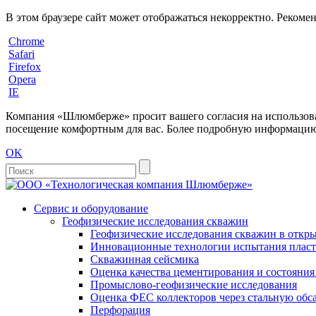
В этом браузере сайт может отображаться некорректно. Рекоме
Chrome
Safari
Firefox
Opera
IE
Компания «Шлюмберже» просит вашего согласия на использовани
посещение комфортным для вас. Более подробную информацию 
OK
Сервис и оборудование
Геофизические исследования скважин
Геофизические исследования скважин в откры
Инновационные технологии испытания пласто
Скважинная сейсмика
Оценка качества цементирования и состояни
Промыслово-геофизические исследования
Оценка ФЕС коллекторов через стальную об
Перфорация