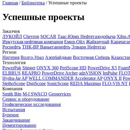
Главная
/
Библиотека
/
Успешные проекты
Успешные проекты
Заказчик
ЛУКОЙЛ
Chevron
SOCAR
Таас-Юрях Нефтегазодобыча
Xibu-
Иркутская нефтяная компания
Емир-Ойл
Жайкмунай
Kарачага
Роснефть
ТНК-ВР Ваньеганнефть
Элвари Нефтегаз
Регион
Нигерия
Волго-Урал
Азербайджан
Восточная Сибирь
Казахста
Технология
PowerPak
Stinger
ONYX 360
PeriScope HD
PowerDrive X5
Foam
ELBRUS
REAPRO
PowerDrive Archer
adnVISION
ImPulse
FLO
Hydra-Jar AP
WELL COMMANDER
Accelerator AP
ONYX II
Pow
StethoScope
DigiScope
SonicScope
REDA Maximus
FLO-VIS NT
Компания
Smith Bits
M-I SWACO
Geoservices
Сервис и оборудование
Геофизические исследования
Испытания
Бурение
Заканчивание
Цементирование