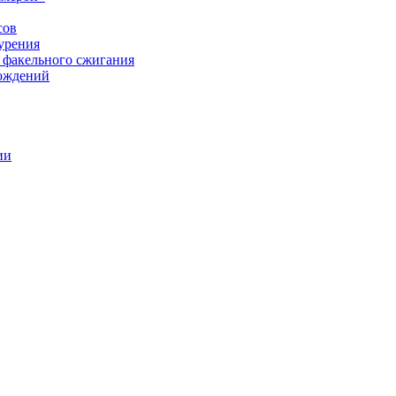
сов
урения
 факельного сжигания
рождений
ии