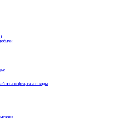
)
добычи
дке
аботки нефти, газа и воды
амерон»