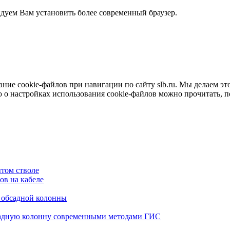
ндуем Вам установить более современный браузер.
е cookie-файлов при навигации по сайту slb.ru. Мы делаем это 
о настройках использования cookie-файлов можно прочитать, 
том стволе
в на кабеле
я обсадной колонны
садную колонну современными методами ГИС