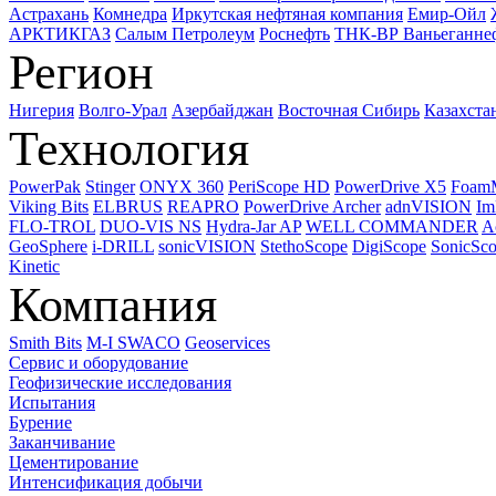
Астрахань
Комнедра
Иркутская нефтяная компания
Емир-Ойл
АРКТИКГАЗ
Салым Петролеум
Роснефть
ТНК-ВР Ваньеганне
Регион
Нигерия
Волго-Урал
Азербайджан
Восточная Сибирь
Казахста
Технология
PowerPak
Stinger
ONYX 360
PeriScope HD
PowerDrive X5
Foam
Viking Bits
ELBRUS
REAPRO
PowerDrive Archer
adnVISION
Im
FLO-TROL
DUO-VIS NS
Hydra-Jar AP
WELL COMMANDER
A
GeoSphere
i-DRILL
sonicVISION
StethoScope
DigiScope
SonicSc
Kinetic
Компания
Smith Bits
M-I SWACO
Geoservices
Сервис и оборудование
Геофизические исследования
Испытания
Бурение
Заканчивание
Цементирование
Интенсификация добычи