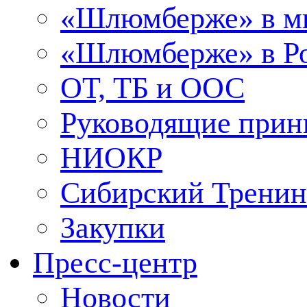
«Шлюмберже» в м
«Шлюмберже» в Ро
ОТ, ТБ и ООС
Руководящие при
НИОКР
Сибирский Тренин
Закупки
Пресс-центр
Новости