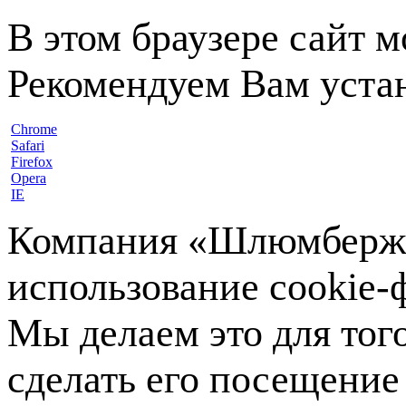
В этом браузере сайт 
Рекомендуем Вам устан
Chrome
Safari
Firefox
Opera
IE
Компания «Шлюмберже»
использование cookie-ф
Мы делаем это для тог
сделать его посещение