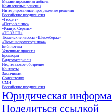
Механизированная добыча
Комплексные решения
Интегрированные программные решения
Российские предприятия
«Геофит»
«ПетроАльянс»
«Радиус-Сервис»
«ТОЭЗ ГП»
Тюменские насосы «Шлюмберже»
«Тюменьпромгеофизика»
Библиотека
Успешные проекты
Брошюры
Видеоматериалы
Нефтегазовое обозрение
Контакты
Заказчикам
Соискателям
СМИ
Российские предприятия
Юридическая информа
Поделиться ссылкой