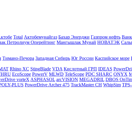
Актобе
Total
Актобемунайгаз
Бахар Энерджи
Газпром нефть
Ванк
нак Петролиум Оперейтинг
Мангышлак Мунай
НОВАТЭК
Салы
н
Тимано-Печора
Западная Сибирь
Юг России
Каспийское море
MAT
Rhino XC
StingBlade
VDA
Кислотный ГРП
IDEAS
PowerDri
THRU
EcoScope
PowerV
MLWD
TeleScope
PDC SHARC
ONYX
M
erDrive vorteX
ASPHASOL
arcVISION
MEGADRIL
DBOS OnTi
POLY-PLUS
PowerDrive Archer 475
TrackMaster CH
WhipSim
TPS-