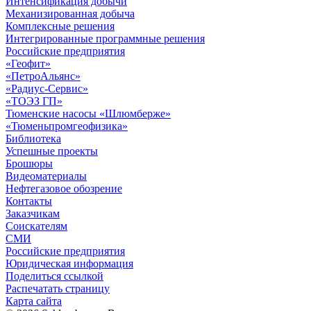
Интенсификация добычи
Механизированная добыча
Комплексные решения
Интегрированные программные решения
Российские предприятия
«Геофит»
«ПетроАльянс»
«Радиус-Сервис»
«ТОЭЗ ГП»
Тюменские насосы «Шлюмберже»
«Тюменьпромгеофизика»
Библиотека
Успешные проекты
Брошюры
Видеоматериалы
Нефтегазовое обозрение
Контакты
Заказчикам
Соискателям
СМИ
Российские предприятия
Юридическая информация
Поделиться ссылкой
Распечатать страницу
Карта сайта