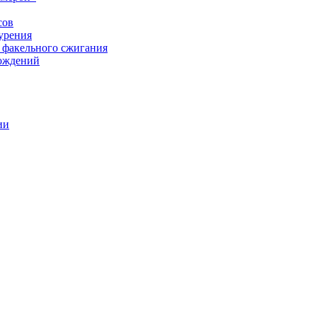
сов
урения
 факельного сжигания
рождений
ии