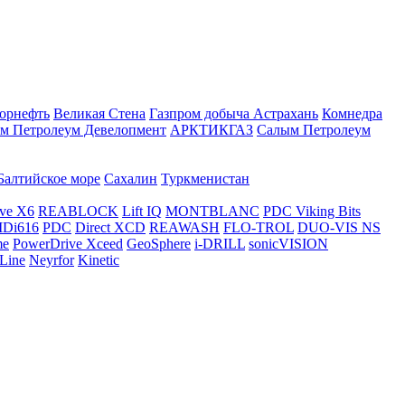
орнефть
Великая Стена
Газпром добыча Астрахань
Комнедра
м Петролеум Девелопмент
АРКТИКГАЗ
Салым Петролеум
Балтийское море
Сахалин
Туркменистан
ve X6
REABLOCK
Lift IQ
MONTBLANC
PDC Viking Bits
Di616
PDC
Direct XCD
REAWASH
FLO-TROL
DUO-VIS NS
me
PowerDrive Xceed
GeoSphere
i-DRILL
sonicVISION
Line
Neyrfor
Kinetic