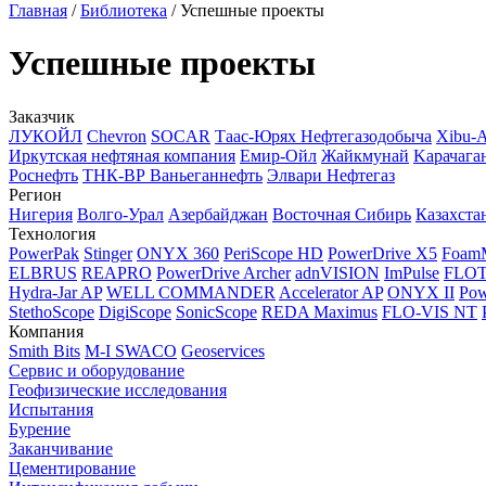
Главная
/
Библиотека
/
Успешные проекты
Успешные проекты
Заказчик
ЛУКОЙЛ
Chevron
SOCAR
Таас-Юрях Нефтегазодобыча
Xibu-
Иркутская нефтяная компания
Емир-Ойл
Жайкмунай
Kарачага
Роснефть
ТНК-ВР Ваньеганнефть
Элвари Нефтегаз
Регион
Нигерия
Волго-Урал
Азербайджан
Восточная Сибирь
Казахста
Технология
PowerPak
Stinger
ONYX 360
PeriScope HD
PowerDrive X5
Foam
ELBRUS
REAPRO
PowerDrive Archer
adnVISION
ImPulse
FLO
Hydra-Jar AP
WELL COMMANDER
Accelerator AP
ONYX II
Pow
StethoScope
DigiScope
SonicScope
REDA Maximus
FLO-VIS NT
Компания
Smith Bits
M-I SWACO
Geoservices
Сервис и оборудование
Геофизические исследования
Испытания
Бурение
Заканчивание
Цементирование