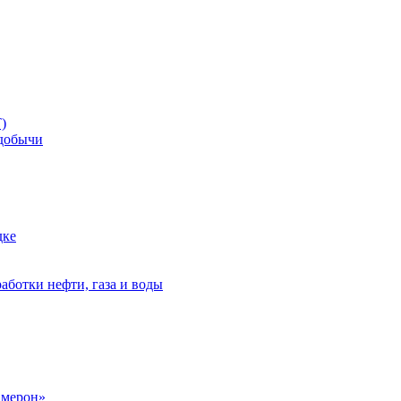
)
добычи
дке
аботки нефти, газа и воды
амерон»