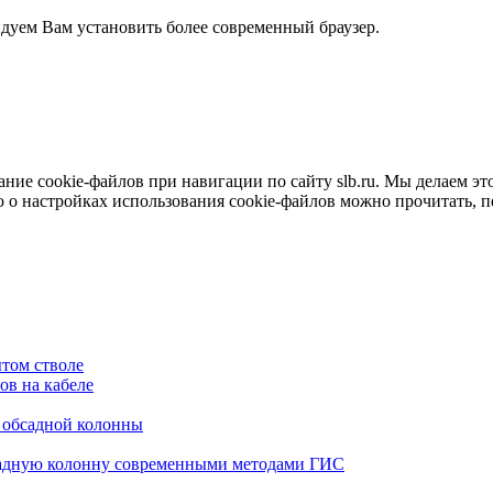
ндуем Вам установить более современный браузер.
е cookie-файлов при навигации по сайту slb.ru. Мы делаем это 
о настройках использования cookie-файлов можно прочитать, 
том стволе
в на кабеле
я обсадной колонны
садную колонну современными методами ГИС