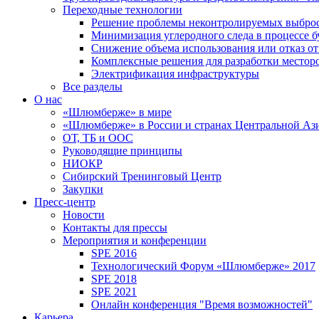
Переходные технологии
Решение проблемы неконтролируемых выбро
Минимизация углеродного следа в процессе б
Снижение объема использования или отказ от
Комплексные решения для разработки место
Электрификация инфраструктуры
Все разделы
О нас
«Шлюмберже» в мире
«Шлюмберже» в России и странах Центральной Аз
ОТ, ТБ и ООС
Руководящие принципы
НИОКР
Сибирский Тренинговый Центр
Закупки
Пресс-центр
Новости
Контакты для прессы
Мероприятия и конференции
SPE 2016
Технологический Форум «Шлюмберже» 2017
SPE 2018
SPE 2021
Онлайн конференция "Время возможностей"
Карьера