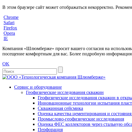
В этом браузере сайт может отображаться некорректно. Рекоме
Chrome
Safari
Firefox
Opera
IE
Компания «Шлюмберже» просит вашего согласия на использовани
посещение комфортным для вас. Более подробную информацию 
OK
Сервис и оборудование
Геофизические исследования скважин
Геофизические исследования скважин в откры
Инновационные технологии испытания пласто
Скважинная сейсмика
Оценка качества цементирования и состояни
Промыслово-геофизические исследования
Оценка ФЕС коллекторов через стальную об
Перфорация