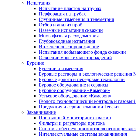
Испытания
Испытание пластов на трубах
Перфорация на трубах
Глубинные измерения и телеметрия
Отбор и анализ проб
Наземные испытания скважин
Многофазная расходометрия
Глубоководные испытания
Инженерное сопровождение
Испытания добывающего фонда скважин
Освоение морских месторождений
Бурение
Бурение и измерения
Буровые растворы и экологические решения
Буровые долота и передовые технологии
Буровое оборудование и сервисы
Буровое оборудование «Камерон»
Устьевое оборудование «Камерон»
Геолого-технологический контроль и газовый
Продукция и сервис компании Геофит
Заканчивание
Постоянный мониторинг скважин
Фильтры и регуляторы притока
Cистемы обеспечения контроля пескопроявле
Интеллектуальные системы заканчивания