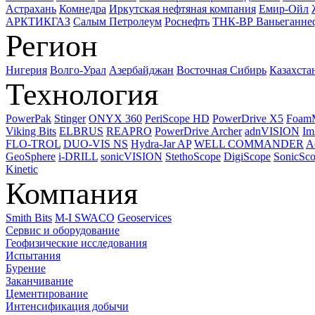
Астрахань
Комнедра
Иркутская нефтяная компания
Емир-Ойл
АРКТИКГАЗ
Салым Петролеум
Роснефть
ТНК-ВР Ваньеганне
Регион
Нигерия
Волго-Урал
Азербайджан
Восточная Сибирь
Казахста
Технология
PowerPak
Stinger
ONYX 360
PeriScope HD
PowerDrive X5
Foam
Viking Bits
ELBRUS
REAPRO
PowerDrive Archer
adnVISION
Im
FLO-TROL
DUO-VIS NS
Hydra-Jar AP
WELL COMMANDER
A
GeoSphere
i-DRILL
sonicVISION
StethoScope
DigiScope
SonicSc
Kinetic
Компания
Smith Bits
M-I SWACO
Geoservices
Сервис и оборудование
Геофизические исследования
Испытания
Бурение
Заканчивание
Цементирование
Интенсификация добычи