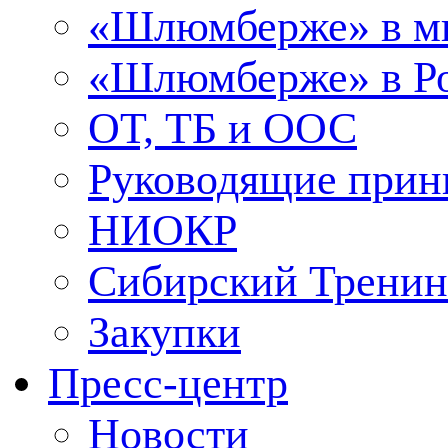
«Шлюмберже» в м
«Шлюмберже» в Ро
ОТ, ТБ и ООС
Руководящие при
НИОКР
Сибирский Тренин
Закупки
Пресс-центр
Новости