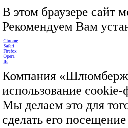
В этом браузере сайт 
Рекомендуем Вам устан
Chrome
Safari
Firefox
Opera
IE
Компания «Шлюмберже»
использование cookie-ф
Мы делаем это для тог
сделать его посещение