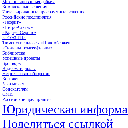
Механизированная добыча
Комплексные решения
Интегрированные программные решения
Российские предприятия
«Геофит»
«ПетроАльянс»
«Радиус-Сервис»
«ТОЭЗ ГП»
Тюменские насосы «Шлюмберже»
«Тюменьпромгеофизика»
Библиотека
Успешные проекты
Брошюры
Видеоматериалы
Нефтегазовое обозрение
Контакты
Заказчикам
Соискателям
СМИ
Российские предприятия
Юридическая информа
Поделиться ссылкой