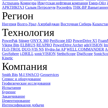
Астрахань
Комнедра
Иркутская нефтяная компания
Емир-Ойл
АРКТИКГАЗ
Салым Петролеум
Роснефть
ТНК-ВР Ваньеганне
Регион
Нигерия
Волго-Урал
Азербайджан
Восточная Сибирь
Казахста
Технология
PowerPak
Stinger
ONYX 360
PeriScope HD
PowerDrive X5
Foam
Viking Bits
ELBRUS
REAPRO
PowerDrive Archer
adnVISION
Im
FLO-TROL
DUO-VIS NS
Hydra-Jar AP
WELL COMMANDER
A
GeoSphere
i-DRILL
sonicVISION
StethoScope
DigiScope
SonicSc
Kinetic
Компания
Smith Bits
M-I SWACO
Geoservices
Сервис и оборудование
Геофизические исследования
Испытания
Бурение
Заканчивание
Цементирование
Интенсификация добычи