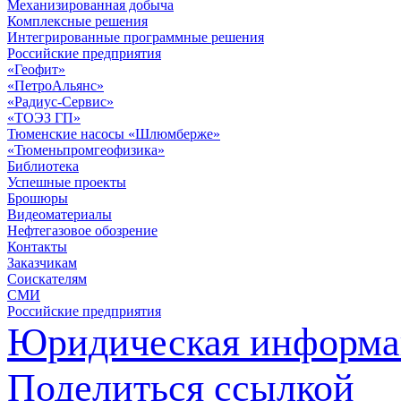
Механизированная добыча
Комплексные решения
Интегрированные программные решения
Российские предприятия
«Геофит»
«ПетроАльянс»
«Радиус-Сервис»
«ТОЭЗ ГП»
Тюменские насосы «Шлюмберже»
«Тюменьпромгеофизика»
Библиотека
Успешные проекты
Брошюры
Видеоматериалы
Нефтегазовое обозрение
Контакты
Заказчикам
Соискателям
СМИ
Российские предприятия
Юридическая информа
Поделиться ссылкой