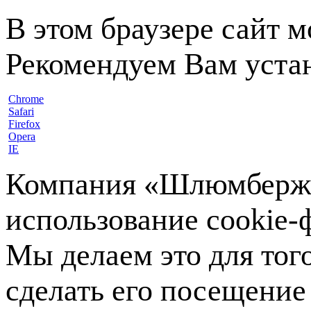
В этом браузере сайт 
Рекомендуем Вам устан
Chrome
Safari
Firefox
Opera
IE
Компания «Шлюмберже»
использование cookie-ф
Мы делаем это для тог
сделать его посещение