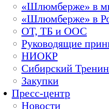
«Шлюмберже» в м
«Шлюмберже» в Ро
ОТ, ТБ и ООС
Руководящие при
НИОКР
Сибирский Тренин
Закупки
Пресс-центр
Новости