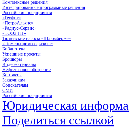
Комплексные решения
Интегрированные программные решения
Российские предприятия
«Геофит»
«ПетроАльянс»
«Радиус-Сервис»
«ТОЭЗ ГП»
Тюменские насосы «Шлюмберже»
«Тюменьпромгеофизика»
Библиотека
Успешные проекты
Брошюры
Видеоматериалы
Нефтегазовое обозрение
Контакты
Заказчикам
Соискателям
СМИ
Российские предприятия
Юридическая информа
Поделиться ссылкой