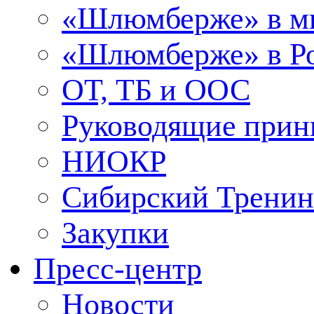
«Шлюмберже» в м
«Шлюмберже» в Ро
ОТ, ТБ и ООС
Руководящие при
НИОКР
Сибирский Тренин
Закупки
Пресс-центр
Новости