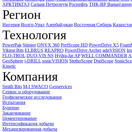
АРКТИКГАЗ
Салым Петролеум
Роснефть
ТНК-ВР Ваньеганне
Регион
Нигерия
Волго-Урал
Азербайджан
Восточная Сибирь
Казахста
Технология
PowerPak
Stinger
ONYX 360
PeriScope HD
PowerDrive X5
Foam
Viking Bits
ELBRUS
REAPRO
PowerDrive Archer
adnVISION
Im
FLO-TROL
DUO-VIS NS
Hydra-Jar AP
WELL COMMANDER
A
GeoSphere
i-DRILL
sonicVISION
StethoScope
DigiScope
SonicSc
Kinetic
Компания
Smith Bits
M-I SWACO
Geoservices
Сервис и оборудование
Геофизические исследования
Испытания
Бурение
Заканчивание
Цементирование
Интенсификация добычи
Механизированная добыча