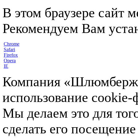
В этом браузере сайт 
Рекомендуем Вам устан
Chrome
Safari
Firefox
Opera
IE
Компания «Шлюмберже»
использование cookie-ф
Мы делаем это для тог
сделать его посещение