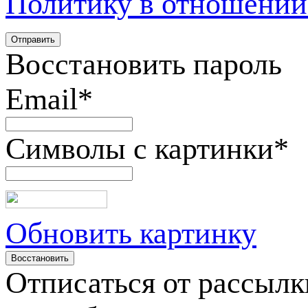
Политику в отношении
Восстановить пароль
Email
*
Символы с картинки
*
Обновить картинку
Отписаться от рассылк