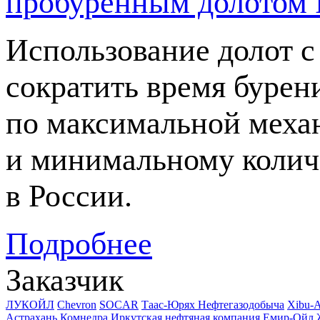
пробуренным долотом 
Использование долот с
сократить время бурени
по максимальной меха
и минимальному колич
в России.
Подробнее
Заказчик
ЛУКОЙЛ
Chevron
SOCAR
Таас-Юрях Нефтегазодобыча
Xibu-
Астрахань
Комнедра
Иркутская нефтяная компания
Емир-Ойл