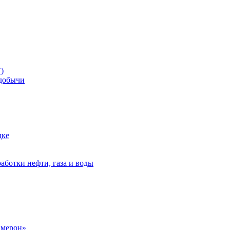
)
добычи
дке
аботки нефти, газа и воды
амерон»