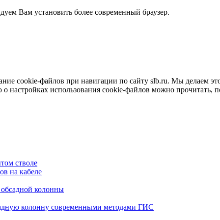
ндуем Вам установить более современный браузер.
е cookie-файлов при навигации по сайту slb.ru. Мы делаем это 
о настройках использования cookie-файлов можно прочитать, 
том стволе
в на кабеле
я обсадной колонны
садную колонну современными методами ГИС