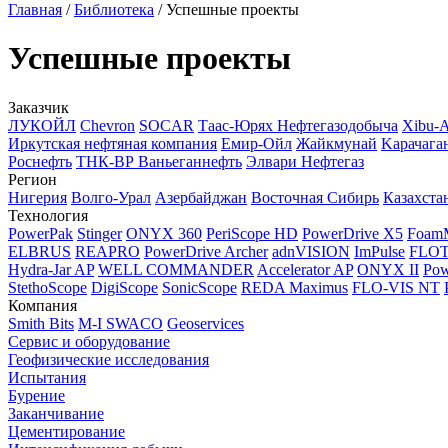
Главная
/
Библиотека
/
Успешные проекты
Успешные проекты
Заказчик
ЛУКОЙЛ
Chevron
SOCAR
Таас-Юрях Нефтегазодобыча
Xibu-
Иркутская нефтяная компания
Емир-Ойл
Жайкмунай
Kарачага
Роснефть
ТНК-ВР Ваньеганнефть
Элвари Нефтегаз
Регион
Нигерия
Волго-Урал
Азербайджан
Восточная Сибирь
Казахста
Технология
PowerPak
Stinger
ONYX 360
PeriScope HD
PowerDrive X5
Foam
ELBRUS
REAPRO
PowerDrive Archer
adnVISION
ImPulse
FLO
Hydra-Jar AP
WELL COMMANDER
Accelerator AP
ONYX II
Pow
StethoScope
DigiScope
SonicScope
REDA Maximus
FLO-VIS NT
Компания
Smith Bits
M-I SWACO
Geoservices
Сервис и оборудование
Геофизические исследования
Испытания
Бурение
Заканчивание
Цементирование