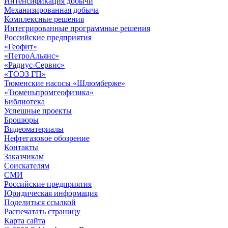
Интенсификация добычи
Механизированная добыча
Комплексные решения
Интегрированные программные решения
Российские предприятия
«Геофит»
«ПетроАльянс»
«Радиус-Сервис»
«ТОЭЗ ГП»
Тюменские насосы «Шлюмберже»
«Тюменьпромгеофизика»
Библиотека
Успешные проекты
Брошюры
Видеоматериалы
Нефтегазовое обозрение
Контакты
Заказчикам
Соискателям
СМИ
Российские предприятия
Юридическая информация
Поделиться ссылкой
Распечатать страницу
Карта сайта