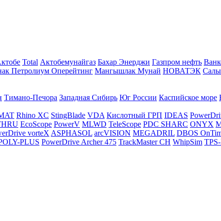
Актобе
Total
Актобемунайгаз
Бахар Энерджи
Газпром нефть
Ванк
нак Петролиум Оперейтинг
Мангышлак Мунай
НОВАТЭК
Салы
н
Тимано-Печора
Западная Сибирь
Юг России
Каспийское море
MAT
Rhino XC
StingBlade
VDA
Кислотный ГРП
IDEAS
PowerDri
THRU
EcoScope
PowerV
MLWD
TeleScope
PDC SHARC
ONYX
M
erDrive vorteX
ASPHASOL
arcVISION
MEGADRIL
DBOS OnTi
POLY-PLUS
PowerDrive Archer 475
TrackMaster CH
WhipSim
TPS-