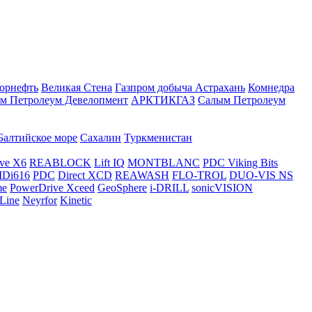
орнефть
Великая Стена
Газпром добыча Астрахань
Комнедра
м Петролеум Девелопмент
АРКТИКГАЗ
Салым Петролеум
Балтийское море
Сахалин
Туркменистан
ve X6
REABLOCK
Lift IQ
MONTBLANC
PDC Viking Bits
Di616
PDC
Direct XCD
REAWASH
FLO-TROL
DUO-VIS NS
me
PowerDrive Xceed
GeoSphere
i-DRILL
sonicVISION
Line
Neyrfor
Kinetic