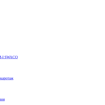
 M-I SWACO
 каротаж
ния