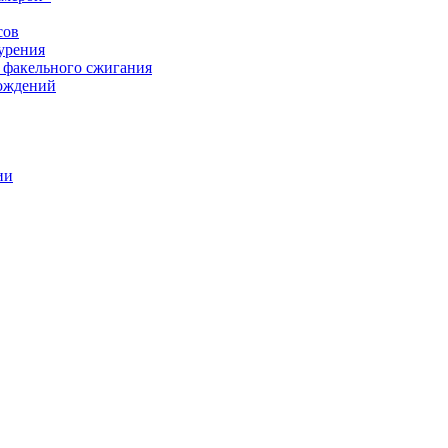
сов
урения
 факельного сжигания
рождений
ии