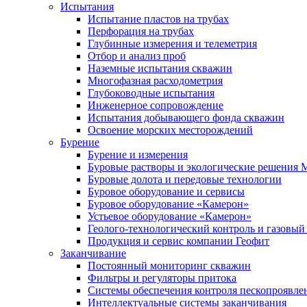
Испытания
Испытание пластов на трубах
Перфорация на трубах
Глубинные измерения и телеметрия
Отбор и анализ проб
Наземные испытания скважин
Многофазная расходометрия
Глубоководные испытания
Инженерное сопровождение
Испытания добывающего фонда скважин
Освоение морских месторождений
Бурение
Бурение и измерения
Буровые растворы и экологические решения
Буровые долота и передовые технологии
Буровое оборудование и сервисы
Буровое оборудование «Камерон»
Устьевое оборудование «Камерон»
Геолого-технологический контроль и газовый
Продукция и сервис компании Геофит
Заканчивание
Постоянный мониторинг скважин
Фильтры и регуляторы притока
Cистемы обеспечения контроля пескопроявле
Интеллектуальные системы заканчивания