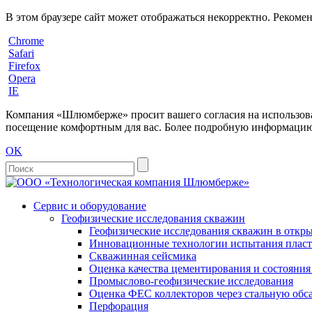
В этом браузере сайт может отображаться некорректно. Рекоме
Chrome
Safari
Firefox
Opera
IE
Компания «Шлюмберже» просит вашего согласия на использовани
посещение комфортным для вас. Более подробную информацию 
OK
Сервис и оборудование
Геофизические исследования скважин
Геофизические исследования скважин в откры
Инновационные технологии испытания пласто
Скважинная сейсмика
Оценка качества цементирования и состояни
Промыслово-геофизические исследования
Оценка ФЕС коллекторов через стальную об
Перфорация