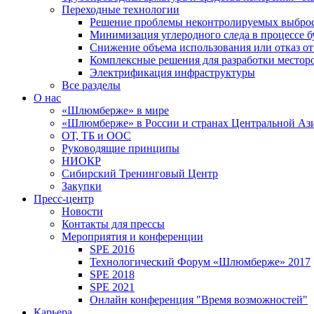
Переходные технологии
Решение проблемы неконтролируемых выбро
Минимизация углеродного следа в процессе б
Снижение объема использования или отказ от
Комплексные решения для разработки место
Электрификация инфраструктуры
Все разделы
О нас
«Шлюмберже» в мире
«Шлюмберже» в России и странах Центральной Аз
ОТ, ТБ и ООС
Руководящие принципы
НИОКР
Сибирский Тренинговый Центр
Закупки
Пресс-центр
Новости
Контакты для прессы
Мероприятия и конференции
SPE 2016
Технологический Форум «Шлюмберже» 2017
SPE 2018
SPE 2021
Онлайн конференция "Время возможностей"
Карьера