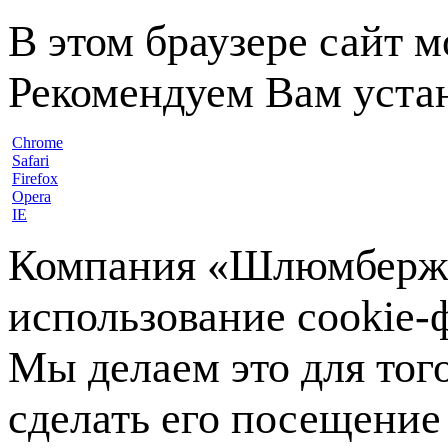
В этом браузере сайт 
Рекомендуем Вам устан
Chrome
Safari
Firefox
Opera
IE
Компания «Шлюмберже»
использование cookie-ф
Мы делаем это для тог
сделать его посещение