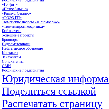
Российские предприятия
«Геофит»
«ПетроАльянс»
«Радиус-Сервис»
«ТОЭЗ ГП»
Тюменские насосы «Шлюмберже»
«Тюменьпромгеофизика»
Библиотека
Успешные проекты
Брошюры
Видеоматериалы
Нефтегазовое обозрение
Контакты
Заказчикам
Соискателям
СМИ
Российские предприятия
Юридическая информа
Поделиться ссылкой
Распечатать страницу