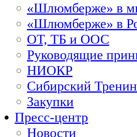
«Шлюмберже» в м
«Шлюмберже» в Ро
ОТ, ТБ и ООС
Руководящие при
НИОКР
Сибирский Тренин
Закупки
Пресс-центр
Новости