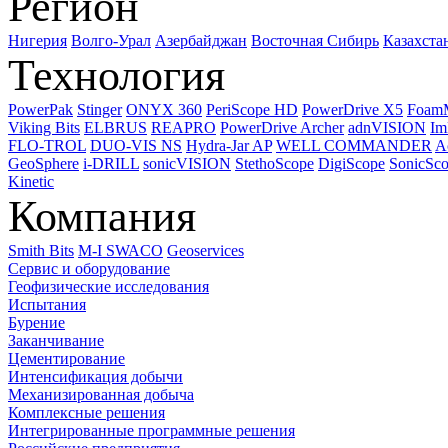
Регион
Нигерия
Волго-Урал
Азербайджан
Восточная Сибирь
Казахста
Технология
PowerPak
Stinger
ONYX 360
PeriScope HD
PowerDrive X5
Foam
Viking Bits
ELBRUS
REAPRO
PowerDrive Archer
adnVISION
Im
FLO-TROL
DUO-VIS NS
Hydra-Jar AP
WELL COMMANDER
A
GeoSphere
i-DRILL
sonicVISION
StethoScope
DigiScope
SonicSc
Kinetic
Компания
Smith Bits
M-I SWACO
Geoservices
Сервис и оборудование
Геофизические исследования
Испытания
Бурение
Заканчивание
Цементирование
Интенсификация добычи
Механизированная добыча
Комплексные решения
Интегрированные программные решения