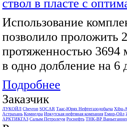
ствол в пласте с опт
Использование компле
позволило проложить 2
протяженностью 3694 м
в одно долбление на 6
Подробнее
Заказчик
ЛУКОЙЛ
Chevron
SOCAR
Таас-Юрях Нефтегазодобыча
Xibu-
Астрахань
Комнедра
Иркутская нефтяная компания
Емир-Ойл
АРКТИКГАЗ
Салым Петролеум
Роснефть
ТНК-ВР Ваньеганне